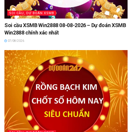
SOI CẦU, DỰ ĐOÁN XSMB
Soi cầu XSMB Win2888 08-08-2026 – Dự đoán XSMB
Win2888 chính xác nhất
07/08/2026