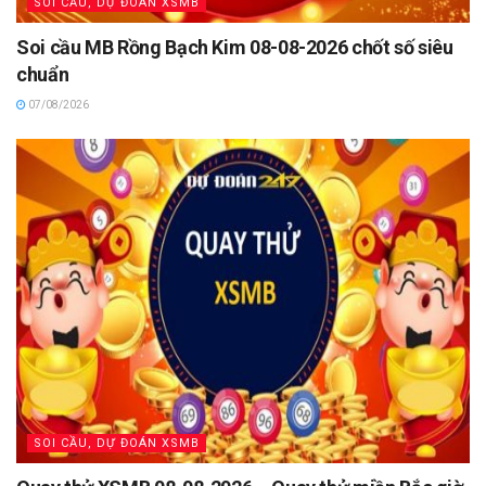
SOI CẦU, DỰ ĐOÁN XSMB
Soi cầu MB Rồng Bạch Kim 08-08-2026 chốt số siêu
chuẩn
07/08/2026
SOI CẦU, DỰ ĐOÁN XSMB