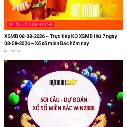
SOI CẦU, DỰ ĐOÁN XSMB
XSMB 08-08-2026 – Trực tiếp KQ XSMB thứ 7 ngày
08-08-2026 – Xổ số miền Bắc hôm nay
07/08/2026