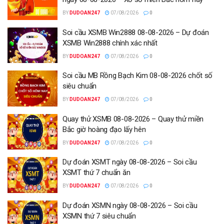
BY
DUDOAN247
07/08/2026
0
Soi cầu XSMB Win2888 08-08-2026 – Dự đoán
XSMB Win2888 chính xác nhất
BY
DUDOAN247
07/08/2026
0
Soi cầu MB Rồng Bạch Kim 08-08-2026 chốt số
siêu chuẩn
BY
DUDOAN247
07/08/2026
0
Quay thử XSMB 08-08-2026 – Quay thử miền
Bắc giờ hoàng đạo lấy hên
BY
DUDOAN247
07/08/2026
0
Dự đoán XSMT ngày 08-08-2026 – Soi cầu
XSMT thứ 7 chuẩn ăn
BY
DUDOAN247
07/08/2026
0
Dự đoán XSMN ngày 08-08-2026 – Soi cầu
XSMN thứ 7 siêu chuẩn