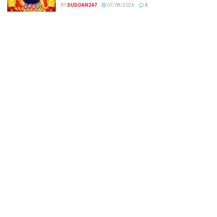
BY
DUDOAN247
07/08/2026
0