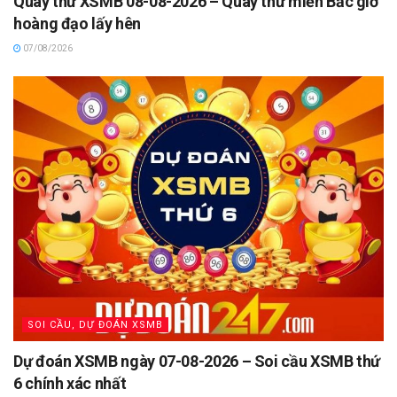
Quay thử XSMB 08-08-2026 – Quay thử miền Bắc giờ
hoàng đạo lấy hên
07/08/2026
SOI CẦU, DỰ ĐOÁN XSMB
Dự đoán XSMB ngày 07-08-2026 – Soi cầu XSMB thứ
6 chính xác nhất