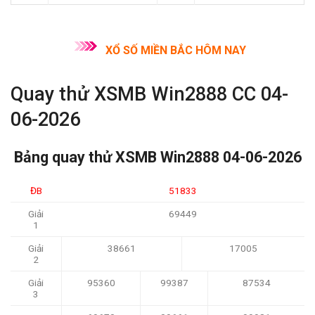
XỔ SỐ MIỀN BẮC HÔM NAY
Quay thử XSMB Win2888 CC 04-
06-2026
Bảng quay thử XSMB Win2888 04-06-2026
ĐB
51833
Giải
69449
1
Giải
38661
17005
2
Giải
95360
99387
87534
3