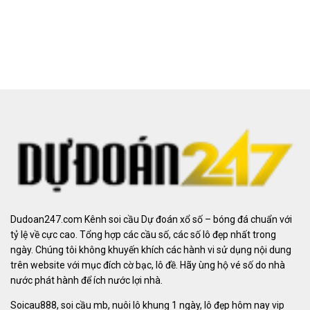
Dudoan247.com Kênh soi cầu Dự đoán xổ số – bóng đá chuẩn với
tỷ lệ về cực cao. Tổng hợp các cầu số, các số
lô đẹp nhất trong
ngày
. Chúng tôi không khuyến khích các hành vi sử dụng nội dung
trên website với mục đích cờ bạc, lô đề. Hãy ùng hộ vé số do nhà
nước phát hành để ích nước lợi nhà.
Soicau888
,
soi cầu mb
,
nuôi lô khung 1 ngày
,
lô đẹp hôm nay vip