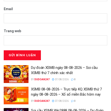
Email
Trang web
Dự đoán XSMB ngày 08-08-2026 – Soi cầu
XSMB thứ 7 chính xác nhất
BY
DUDOAN247
07/08/2026
0
XSMB 08-08-2026 – Trực tiếp KQ XSMB thứ 7
ngày 08-08-2026 – Xổ số miền Bắc hôm nay
BY
DUDOAN247
07/08/2026
0
Soi cầu XSMB Win2888 08-08-2026 – Dự đoán