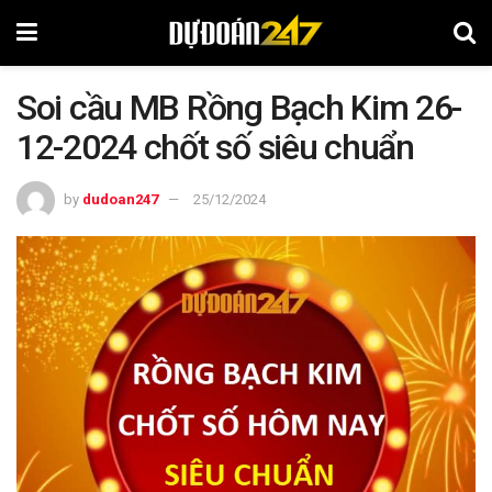
Soi cầu MB Rồng Bạch Kim 26-
12-2024 chốt số siêu chuẩn
by
dudoan247
25/12/2024