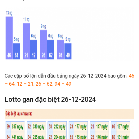
Các cặp số lộn dẫn đầu bảng ngày 26-12-2024 bao gồm:
46
– 64, 12 – 21, 26 – 62, 94 – 49
Lotto gan đặc biệt 26-12-2024