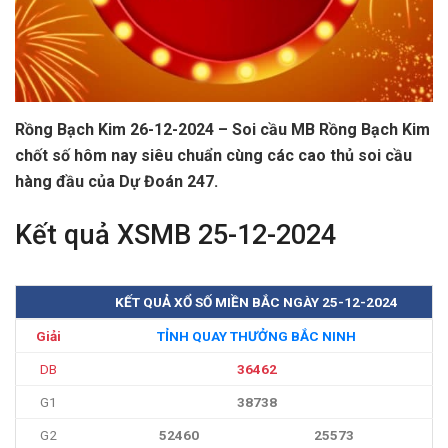
Rồng Bạch Kim 26-12-2024 – Soi cầu MB Rồng Bạch Kim
chốt số hôm nay siêu chuẩn cùng các cao thủ soi cầu
hàng đầu của Dự Đoán 247.
Kết quả XSMB 25-12-2024
KẾT QUẢ XỔ SỐ MIỀN BẮC NGÀY 25-12-2024
Giải
TỈNH QUAY THƯỞNG BẮC NINH
DB
36462
G1
38738
G2
52460
25573