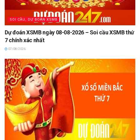
SOI CẦU, DỰ ĐOÁN XSMB
Dự đoán XSMB ngày 08-08-2026 – Soi cầu XSMB thứ
7 chính xác nhất
07/08/2026