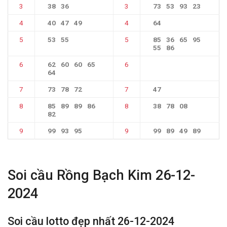
3
38
36
3
73
53
93
23
4
40
47
49
4
64
5
53
55
5
85
36
65
95
55
86
6
62
60
60
65
6
64
7
73
78
72
7
47
8
85
89
89
86
8
38
78
08
82
9
99
93
95
9
99
89
49
89
Soi cầu Rồng Bạch Kim 26-12-
2024
Soi cầu lotto đẹp nhất 26-12-2024