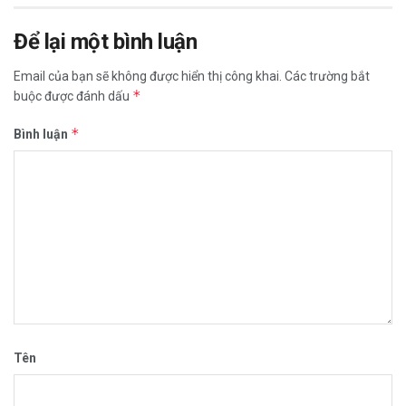
Để lại một bình luận
Email của bạn sẽ không được hiển thị công khai.
Các trường bắt
*
buộc được đánh dấu
*
Bình luận
Tên