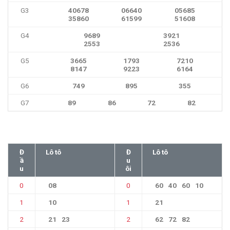
G3
40678
06640
05685
35860
61599
51608
G4
9689
3921
2553
2536
G5
3665
1793
7210
8147
9223
6164
G6
749
895
355
G7
89
86
72
82
Đ
Lô tô
Đ
Lô tô
ầ
u
u
ôi
0
08
0
60
40
60
10
1
10
1
21
2
21
23
2
62
72
82