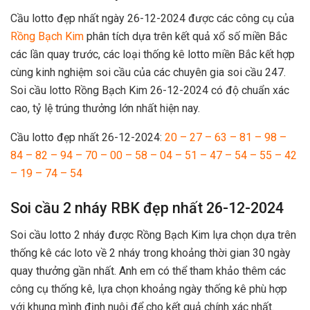
Cầu lotto đẹp nhất ngày 26-12-2024 được các công cụ của
Rồng Bạch Kim
phân tích dựa trên kết quả xổ số miền Bắc
các lần quay trước, các loại thống kê lotto miền Bắc kết hợp
cùng kinh nghiệm soi cầu của các chuyên gia soi cầu 247.
Soi cầu lotto Rồng Bạch Kim 26-12-2024 có độ chuẩn xác
cao, tỷ lệ trúng thưởng lớn nhất hiện nay.
Cầu lotto đẹp nhất 26-12-2024:
20 – 27 – 63 – 81 – 98 –
84 – 82 – 94 – 70 – 00 – 58 – 04 – 51 – 47 – 54 – 55 – 42
– 19 – 74 – 54
Soi cầu 2 nháy RBK đẹp nhất 26-12-2024
Soi cầu lotto 2 nháy được Rồng Bạch Kim lựa chọn dựa trên
thống kê các loto về 2 nháy trong khoảng thời gian 30 ngày
quay thưởng gần nhất. Anh em có thể tham khảo thêm các
công cụ thống kê, lựa chọn khoảng ngày thống kê phù hợp
với khung mình định nuôi để cho kết quả chính xác nhất.