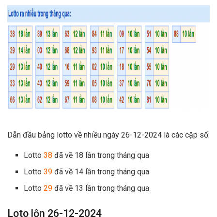
Dẫn đầu bảng lotto về nhiều ngày 26-12-2024 là các cặp số:
Lotto
38
đã về 18 lần trong tháng qua
Lotto
39
đã về 14 lần trong tháng qua
Lotto
29
đã về 13 lần trong tháng qua
Loto lộn 26-12-2024