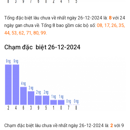
Tổng đặc biệt lâu chưa về nhất ngày 26-12-2024 là:
8
với 24
ngày gan chưa về. Tổng 8 bao gồm các bộ số:
08, 17, 26, 35,
44, 53, 62, 71, 80, 99
.
Chạm đặc biệt 26-12-2024
Chạm đặc biệt lâu chưa về nhất ngày 26-12-2024 là:
2
với 9