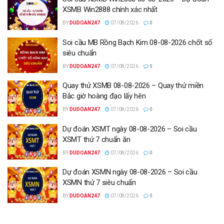
XSMB Win2888 chính xác nhất
BY
DUDOAN247
07/08/2026
0
Soi cầu MB Rồng Bạch Kim 08-08-2026 chốt số
siêu chuẩn
BY
DUDOAN247
07/08/2026
0
Quay thử XSMB 08-08-2026 – Quay thử miền
Bắc giờ hoàng đạo lấy hên
BY
DUDOAN247
07/08/2026
0
Dự đoán XSMT ngày 08-08-2026 – Soi cầu
XSMT thứ 7 chuẩn ăn
BY
DUDOAN247
07/08/2026
0
Dự đoán XSMN ngày 08-08-2026 – Soi cầu
XSMN thứ 7 siêu chuẩn
BY
DUDOAN247
07/08/2026
0