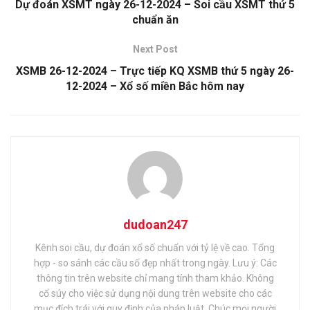
Dự đoán XSMT ngày 26-12-2024 – Soi cầu XSMT thứ 5
chuẩn ăn
Next Post
XSMB 26-12-2024 – Trực tiếp KQ XSMB thứ 5 ngày 26-
12-2024 – Xổ số miền Bắc hôm nay
dudoan247
Kênh soi cầu, dự đoán xổ số chuẩn với tỷ lệ về cao. Tổng
hợp - so sánh các cầu số đẹp nhất trong ngày. Lưu ý: Các
thông tin trên website chỉ mang tính tham khảo. Không
cổ súy cho việc sử dụng nội dung trên website cho các
mục đích trái với quy định của pháp luật. Chúc mọi người