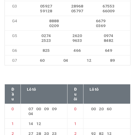
G3
05927
28968
67553
59128
05797
66009
G4
8888
6679
0209
0369
G5
0274
2620
0974
2523
9633
8482
G6
825
466
649
G7
60
04
12
89
Đ
Lô tô
Đ
Lô tô
ầ
u
u
ôi
0
07
00
09
09
0
00
20
60
04
1
14
12
1
2
27
28
20
23
2
92
82
12