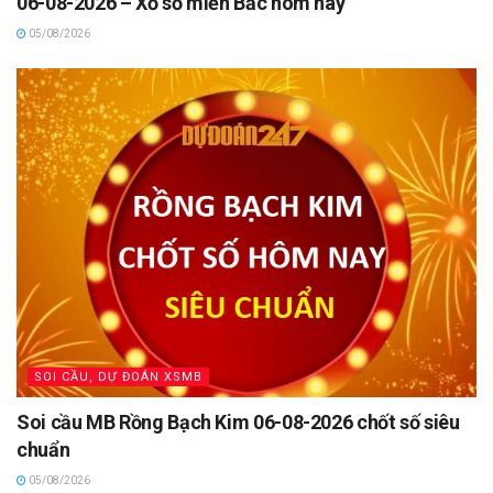
06-08-2026 – Xổ số miền Bắc hôm nay
05/08/2026
SOI CẦU, DỰ ĐOÁN XSMB
Soi cầu MB Rồng Bạch Kim 06-08-2026 chốt số siêu
chuẩn
05/08/2026