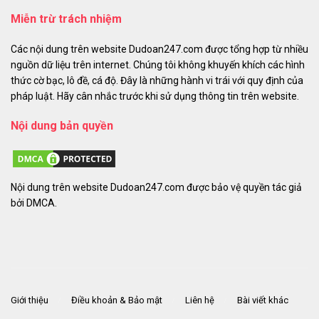
Miễn trừ trách nhiệm
Các nội dung trên website Dudoan247.com được tổng hợp từ nhiều
nguồn dữ liệu trên internet. Chúng tôi không khuyến khích các hình
thức cờ bạc, lô đề, cá độ. Đây là những hành vi trái với quy định của
pháp luật. Hãy cân nhắc trước khi sử dụng thông tin trên website.
Nội dung bản quyền
Nội dung trên website Dudoan247.com được bảo vệ quyền tác giả
bởi DMCA.
Giới thiệu
Điều khoản & Bảo mật
Liên hệ
Bài viết khác