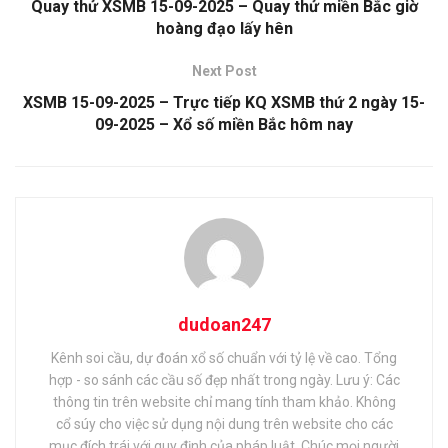
Quay thử XSMB 15-09-2025 – Quay thử miền Bắc giờ
hoàng đạo lấy hên
Next Post
XSMB 15-09-2025 – Trực tiếp KQ XSMB thứ 2 ngày 15-
09-2025 – Xổ số miền Bắc hôm nay
dudoan247
Kênh soi cầu, dự đoán xổ số chuẩn với tỷ lệ về cao. Tổng
hợp - so sánh các cầu số đẹp nhất trong ngày. Lưu ý: Các
thông tin trên website chỉ mang tính tham khảo. Không
cổ súy cho việc sử dụng nội dung trên website cho các
mục đích trái với quy định của pháp luật. Chúc mọi người