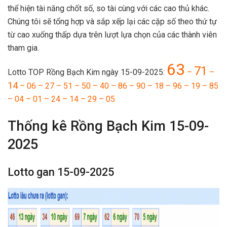
thể hiện tài năng chốt số, so tài cùng với các cao thủ khác.
Chúng tôi sẽ tổng hợp và sắp xếp lại các cặp số theo thứ tự
từ cao xuống thấp dựa trên lượt lựa chọn của các thành viên
tham gia.
63
71
Lotto TOP Rồng Bạch Kim ngày 15-09-2025:
–
–
14
–
06
– 27 – 51 – 50 – 40 – 86 – 90 – 18 – 96 – 19 – 85
– 04 – 01 – 24 – 14 – 29 – 05
Thống kê Rồng Bạch Kim 15-09-
2025
Lotto gan 15-09-2025