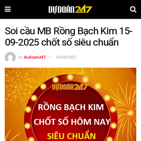
Soi cầu MB Rồng Bạch Kim 15-
09-2025 chốt số siêu chuẩn
by
dudoan247
14/09/2025