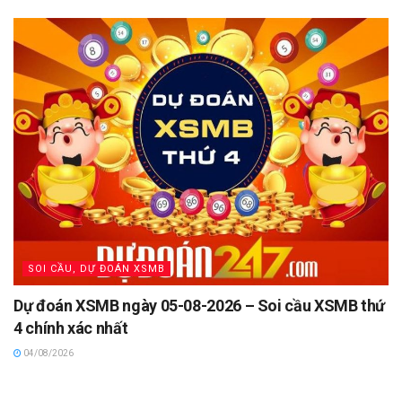
SOI CẦU, DỰ ĐOÁN XSMB
Dự đoán XSMB ngày 05-08-2026 – Soi cầu XSMB thứ
4 chính xác nhất
04/08/2026