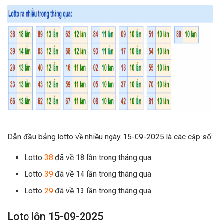
Dẫn đầu bảng lotto về nhiều ngày 15-09-2025 là các cặp số:
Lotto
38
đã về 18 lần trong tháng qua
Lotto
39
đã về 14 lần trong tháng qua
Lotto
29
đã về 13 lần trong tháng qua
Loto lộn 15-09-2025