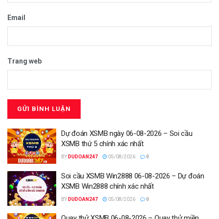
Email
Trang web
Dự đoán XSMB ngày 06-08-2026 – Soi cầu
XSMB thứ 5 chính xác nhất
BY
DUDOAN247
05/08/2026
0
Soi cầu XSMB Win2888 06-08-2026 – Dự đoán
XSMB Win2888 chính xác nhất
BY
DUDOAN247
05/08/2026
0
Quay thử XSMB 06-08-2026 – Quay thử miền