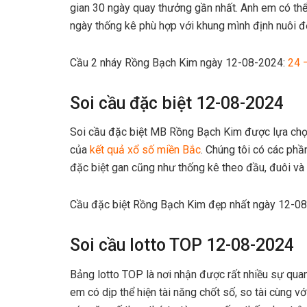
gian 30 ngày quay thưởng gần nhất. Anh em có th
ngày thống kê phù hợp với khung mình định nuôi để
Cầu 2 nháy Rồng Bạch Kim ngày 12-08-2024:
24 
Soi cầu đặc biệt 12-08-2024
Soi cầu đặc biệt MB Rồng Bạch Kim được lựa chọn
của
kết quả xổ số miền Bắc
. Chúng tôi có các phầ
đặc biệt gan cũng như thống kê theo đầu, đuôi và
Cầu đặc biệt Rồng Bạch Kim đẹp nhất ngày 12-0
Soi cầu lotto TOP 12-08-2024
Bảng lotto TOP là nơi nhận được rất nhiều sự quan
em có dịp thể hiện tài năng chốt số, so tài cùng v