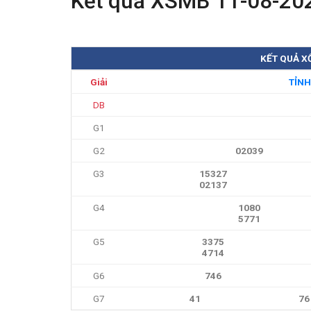
Kết quả XSMB 11-08-20
KẾT QUẢ X
Giải
TỈNH
DB
G1
G2
02039
G3
15327
02137
G4
1080
5771
G5
3375
4714
G6
746
G7
41
76