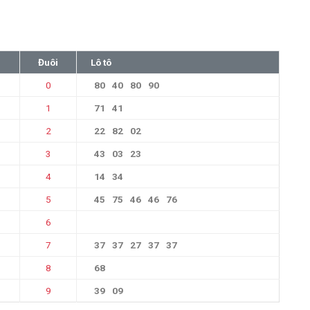
Đuôi
Lô tô
0
80
40
80
90
1
71
41
2
22
82
02
3
43
03
23
4
14
34
5
45
75
46
46
76
6
7
37
37
27
37
37
8
68
9
39
09