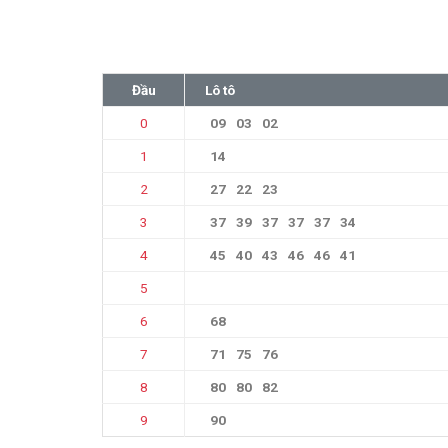
Đầu
Lô tô
0
09
03
02
1
14
2
27
22
23
3
37
39
37
37
37
34
4
45
40
43
46
46
41
5
6
68
7
71
75
76
8
80
80
82
9
90