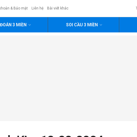
 khoản & Bảo mật
Liên hệ
Bài viết khác
 ĐOÁN 3 MIỀN
SOI CẦU 3 MIỀN