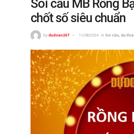
Soi cầu MB Rồng B
chốt số siêu chuẩn
by
dudoan247
11/08/2024
in
Soi cầu, dự đo