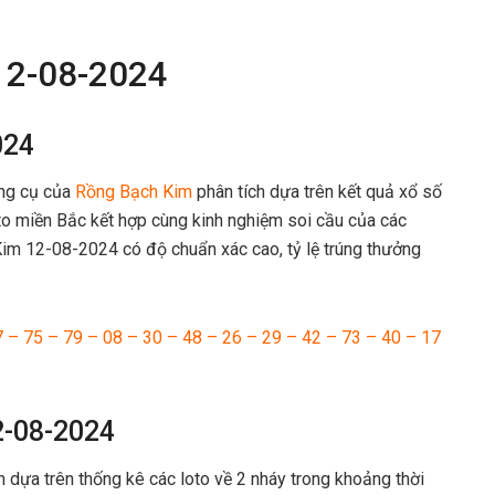
12-08-2024
024
ông cụ của
Rồng Bạch Kim
phân tích dựa trên kết quả xổ số
tto miền Bắc kết hợp cùng kinh nghiệm soi cầu của các
Kim 12-08-2024 có độ chuẩn xác cao, tỷ lệ trúng thưởng
7 – 75 – 79 – 08 – 30 – 48 – 26 – 29 – 42 – 73 – 40 – 17
2-08-2024
 dựa trên thống kê các loto về 2 nháy trong khoảng thời