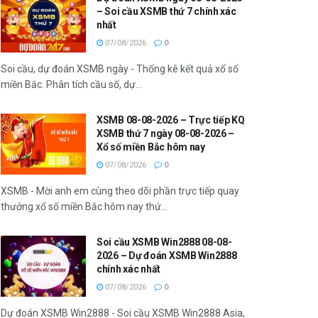
– Soi cầu XSMB thứ 7 chính xác
nhất
07/08/2026
0
Soi cầu, dự đoán XSMB ngày - Thống kê kết quả xổ số
miền Bắc. Phân tích cầu số, dự...
XSMB 08-08-2026 – Trực tiếp KQ
XSMB thứ 7 ngày 08-08-2026 –
Xổ số miền Bắc hôm nay
07/08/2026
0
XSMB - Mời anh em cùng theo dõi phần trực tiếp quay
thưởng xổ số miền Bắc hôm nay thứ...
Soi cầu XSMB Win2888 08-08-
2026 – Dự đoán XSMB Win2888
chính xác nhất
07/08/2026
0
Dự đoán XSMB Win2888 - Soi cầu XSMB Win2888 Asia,