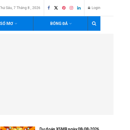
Thứ Sáu, 7 Tháng 8 , 2026
Login
SỔ MƠ
BÓNG ĐÁ
Dự đoán XSMB ngày 08-08-2026