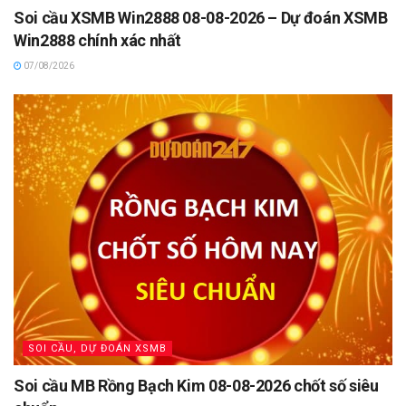
Soi cầu XSMB Win2888 08-08-2026 – Dự đoán XSMB
Win2888 chính xác nhất
07/08/2026
SOI CẦU, DỰ ĐOÁN XSMB
Soi cầu MB Rồng Bạch Kim 08-08-2026 chốt số siêu