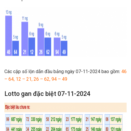
Các cặp số lộn dẫn đầu bảng ngày 07-11-2024 bao gồm:
46
– 64, 12 – 21, 26 – 62, 94 – 49
Lotto gan đặc biệt 07-11-2024