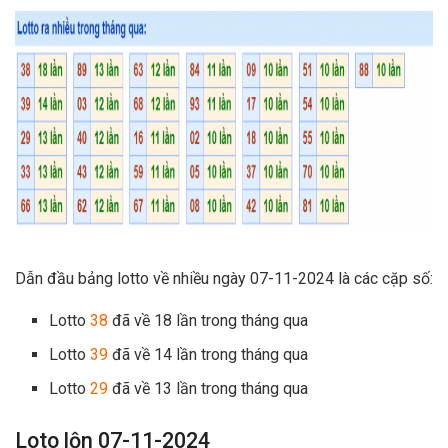
Dẫn đầu bảng lotto về nhiều ngày 07-11-2024 là các cặp số:
Lotto
38
đã về 18 lần trong tháng qua
Lotto
39
đã về 14 lần trong tháng qua
Lotto
29
đã về 13 lần trong tháng qua
Loto lộn 07-11-2024