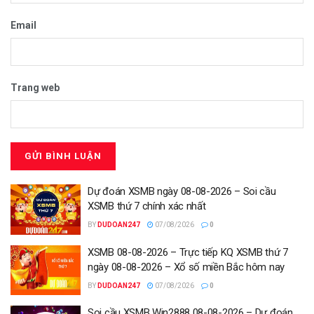
Email
Trang web
Dự đoán XSMB ngày 08-08-2026 – Soi cầu
XSMB thứ 7 chính xác nhất
BY
DUDOAN247
07/08/2026
0
XSMB 08-08-2026 – Trực tiếp KQ XSMB thứ 7
ngày 08-08-2026 – Xổ số miền Bắc hôm nay
BY
DUDOAN247
07/08/2026
0
Soi cầu XSMB Win2888 08-08-2026 – Dự đoán