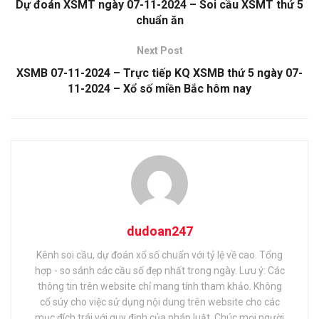
Dự đoán XSMT ngày 07-11-2024 – Soi cầu XSMT thứ 5
chuẩn ăn
Next Post
XSMB 07-11-2024 – Trực tiếp KQ XSMB thứ 5 ngày 07-
11-2024 – Xổ số miền Bắc hôm nay
dudoan247
Kênh soi cầu, dự đoán xổ số chuẩn với tỷ lệ về cao. Tổng
hợp - so sánh các cầu số đẹp nhất trong ngày. Lưu ý: Các
thông tin trên website chỉ mang tính tham khảo. Không
cổ súy cho việc sử dụng nội dung trên website cho các
mục đích trái với quy định của pháp luật. Chúc mọi người