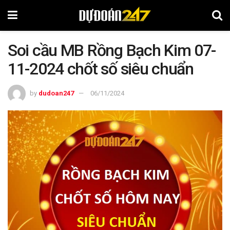
Soi cầu MB Rồng Bạch Kim 07-
11-2024 chốt số siêu chuẩn
by
dudoan247
06/11/2024