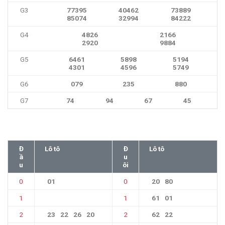
G3
77395
40462
73889
85074
32994
84222
G4
4826
2166
2920
9884
G5
6461
5898
5194
4301
4596
5749
G6
079
235
880
G7
74
94
67
45
Đ
Lô tô
Đ
Lô tô
ầ
u
u
ôi
0
01
0
20
80
1
1
61
01
2
23
22
26
20
2
62
22