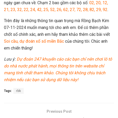
ngày gan chưa về. Chạm 2 bao gồm các bộ số:
02, 20, 12,
21, 23, 32, 22, 24, 42, 25, 52, 26, 62, 27, 72, 28, 82, 29, 92
.
Trên đây là những thông tin quan trọng mà Rồng Bạch Kim
07-11-2024 muốn mang tới cho anh em. Để có thêm phần
chốt số chính xác, anh em hãy tham khảo thêm các bài viết
Soi cầu, dự đoán xổ số miền Bắc
của chúng tôi. Chúc anh
em chiến thắng!
Lưu ý:
Dự đoán 247 khuyến cáo các bạn chỉ nên chơi lô tô
do nhà nước phát hành, mọi thông tin trên website chỉ
mang tính chất tham khảo. Chúng tôi không chịu trách
nhiệm nếu các bạn sử dụng dữ liệu này!
Tags:
rbk
Previous Post