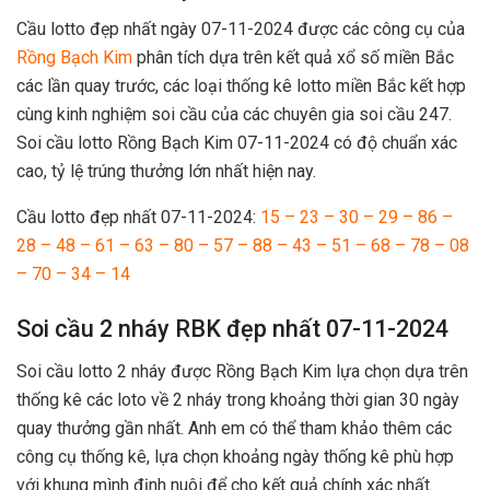
Cầu lotto đẹp nhất ngày 07-11-2024 được các công cụ của
Rồng Bạch Kim
phân tích dựa trên kết quả xổ số miền Bắc
các lần quay trước, các loại thống kê lotto miền Bắc kết hợp
cùng kinh nghiệm soi cầu của các chuyên gia soi cầu 247.
Soi cầu lotto Rồng Bạch Kim 07-11-2024 có độ chuẩn xác
cao, tỷ lệ trúng thưởng lớn nhất hiện nay.
Cầu lotto đẹp nhất 07-11-2024:
15 – 23 – 30 – 29 – 86 –
28 – 48 – 61 – 63 – 80 – 57 – 88 – 43 – 51 – 68 – 78 – 08
– 70 – 34 – 14
Soi cầu 2 nháy RBK đẹp nhất 07-11-2024
Soi cầu lotto 2 nháy được Rồng Bạch Kim lựa chọn dựa trên
thống kê các loto về 2 nháy trong khoảng thời gian 30 ngày
quay thưởng gần nhất. Anh em có thể tham khảo thêm các
công cụ thống kê, lựa chọn khoảng ngày thống kê phù hợp
với khung mình định nuôi để cho kết quả chính xác nhất.