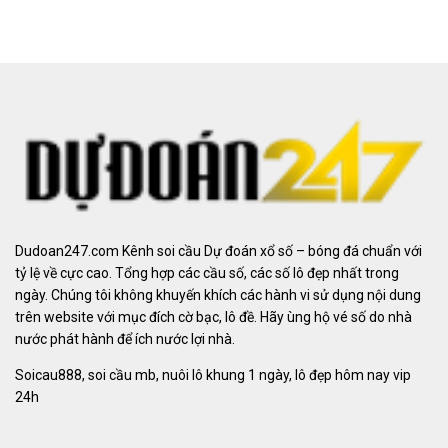
Dudoan247.com Kênh soi cầu Dự đoán xổ số – bóng đá chuẩn với
tỷ lệ về cực cao. Tổng hợp các cầu số, các số
lô đẹp nhất trong
ngày
. Chúng tôi không khuyến khích các hành vi sử dụng nội dung
trên website với mục đích cờ bạc, lô đề. Hãy ùng hộ vé số do nhà
nước phát hành để ích nước lợi nhà.
Soicau888
,
soi cầu mb
,
nuôi lô khung 1 ngày
,
lô đẹp hôm nay vip
24h