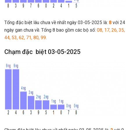
Tổng đặc biệt lâu chưa về nhất ngày 03-05-2025 là:
8
với 24
ngày gan chưa về. Tổng 8 bao gồm các bộ số:
08, 17, 26, 35,
44, 53, 62, 71, 80, 99
.
Chạm đặc biệt 03-05-2025