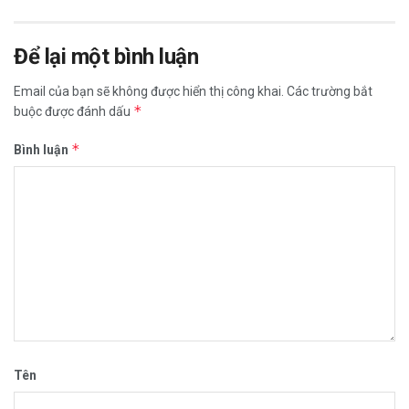
Để lại một bình luận
Email của bạn sẽ không được hiển thị công khai.
Các trường bắt
*
buộc được đánh dấu
*
Bình luận
Tên