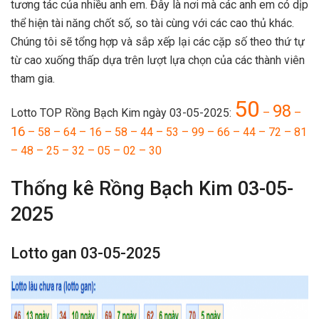
tương tác của nhiều anh em. Đây là nơi mà các anh em có dịp
thể hiện tài năng chốt số, so tài cùng với các cao thủ khác.
Chúng tôi sẽ tổng hợp và sắp xếp lại các cặp số theo thứ tự
từ cao xuống thấp dựa trên lượt lựa chọn của các thành viên
tham gia.
50
98
Lotto TOP Rồng Bạch Kim ngày 03-05-2025:
–
–
16
–
58
– 64 – 16 – 58 – 44 – 53 – 99 – 66 – 44 – 72 – 81
– 48 – 25 – 32 – 05 – 02 – 30
Thống kê Rồng Bạch Kim 03-05-
2025
Lotto gan 03-05-2025