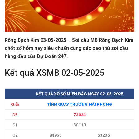
Rồng Bạch Kim 03-05-2025 – Soi cầu MB Rồng Bạch Kim
chốt số hôm nay siêu chuẩn cùng các cao thủ soi cầu
hàng đầu của Dự Đoán 247.
Kết quả XSMB 02-05-2025
KẾT QUẢ XỔ SỐ MIỀN BẮC NGÀY 02-05-2025
Giải
TỈNH QUAY THƯỞNG HẢI PHÒNG
DB
72624
G1
30110
G2
84955
63236