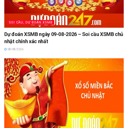
SOI CẦU, DỰ ĐOÁN XSMB
Dự đoán XSMB ngày 09-08-2026 – Soi cầu XSMB chủ
nhật chính xác nhất
08/08/2026