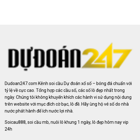
Dudoan247.com Kênh soi cầu Dự đoán xổ số – bóng đá chuẩn với
tỷ lệ về cực cao. Tổng hợp các cầu số, các số
lô đẹp nhất trong
ngày
. Chúng tôi không khuyến khích các hành vi sử dụng nội dung
trên website với mục đích cờ bạc, lô đề. Hãy ùng hộ vé số do nhà
nước phát hành để ích nước lợi nhà.
Soicau888
,
soi cầu mb
,
nuôi lô khung 1 ngày
,
lô đẹp hôm nay vip
24h