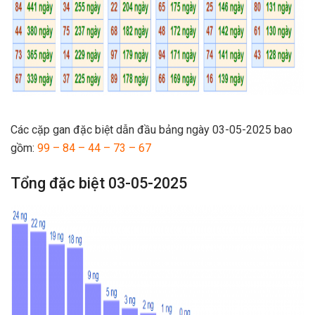
Các cặp gan đặc biệt dẫn đầu bảng ngày 03-05-2025 bao
gồm:
99 – 84 – 44 – 73 – 67
Tổng đặc biệt 03-05-2025