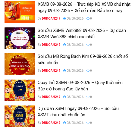
XSMB 09-08-2026 – Trực tiếp KQ XSMB chủ nhật
ngày 09-08-2026 – Xổ số miền Bắc hôm nay
BY
DUDOAN247
08/08/2026
0
Soi cầu XSMB Win2888 09-08-2026 – Dự đoán
XSMB Win2888 chính xác nhất
BY
DUDOAN247
08/08/2026
0
Soi cầu MB Rồng Bạch Kim 09-08-2026 chốt số
siêu chuẩn
BY
DUDOAN247
08/08/2026
0
Quay thử XSMB 09-08-2026 – Quay thử miền
Bắc giờ hoàng đạo lấy hên
BY
DUDOAN247
08/08/2026
0
Dự đoán XSMT ngày 09-08-2026 – Soi cầu
XSMT chủ nhật chuẩn ăn
BY
DUDOAN247
08/08/2026
0