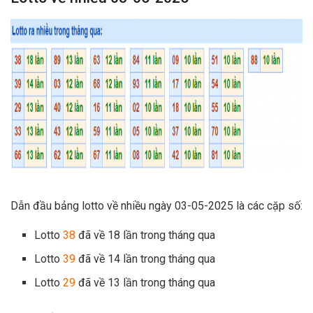
Dẫn đầu bảng lotto về nhiều ngày 03-05-2025 là các cặp số:
Lotto
38
đã về 18 lần trong tháng qua
Lotto
39
đã về 14 lần trong tháng qua
Lotto
29
đã về 13 lần trong tháng qua