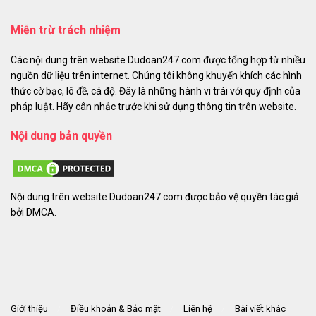
Miễn trừ trách nhiệm
Các nội dung trên website Dudoan247.com được tổng hợp từ nhiều
nguồn dữ liệu trên internet. Chúng tôi không khuyến khích các hình
thức cờ bạc, lô đề, cá độ. Đây là những hành vi trái với quy định của
pháp luật. Hãy cân nhắc trước khi sử dụng thông tin trên website.
Nội dung bản quyền
Nội dung trên website Dudoan247.com được bảo vệ quyền tác giả
bởi DMCA.
Giới thiệu
Điều khoản & Bảo mật
Liên hệ
Bài viết khác