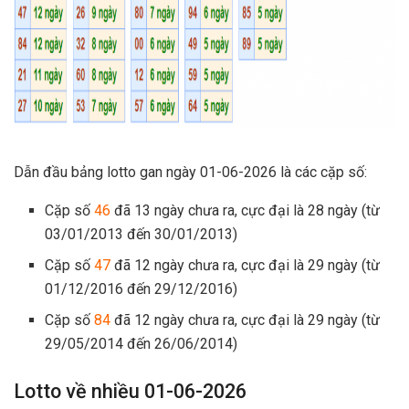
Dẫn đầu bảng lotto gan ngày 01-06-2026 là các cặp số:
Cặp số
46
đã 13 ngày chưa ra, cực đại là 28 ngày (từ
03/01/2013 đến 30/01/2013)
Cặp số
47
đã 12 ngày chưa ra, cực đại là 29 ngày (từ
01/12/2016 đến 29/12/2016)
Cặp số
84
đã 12 ngày chưa ra, cực đại là 29 ngày (từ
29/05/2014 đến 26/06/2014)
Lotto về nhiều 01-06-2026