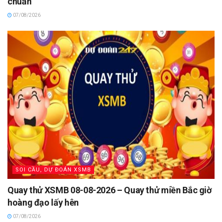
chuẩn
07/08/2026
SOI CẦU, DỰ ĐOÁN XSMB
Quay thử XSMB 08-08-2026 – Quay thử miền Bắc giờ
hoàng đạo lấy hên
07/08/2026