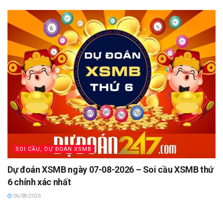
SOI CẦU, DỰ ĐOÁN XSMB
Dự đoán XSMB ngày 07-08-2026 – Soi cầu XSMB thứ
6 chính xác nhất
06/08/2026