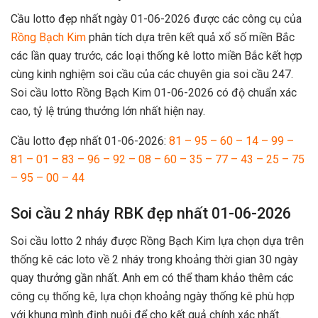
Cầu lotto đẹp nhất ngày 01-06-2026 được các công cụ của
Rồng Bạch Kim
phân tích dựa trên kết quả xổ số miền Bắc
các lần quay trước, các loại thống kê lotto miền Bắc kết hợp
cùng kinh nghiệm soi cầu của các chuyên gia soi cầu 247.
Soi cầu lotto Rồng Bạch Kim 01-06-2026 có độ chuẩn xác
cao, tỷ lệ trúng thưởng lớn nhất hiện nay.
Cầu lotto đẹp nhất 01-06-2026:
81 – 95 – 60 – 14 – 99 –
81 – 01 – 83 – 96 – 92 – 08 – 60 – 35 – 77 – 43 – 25 – 75
– 95 – 00 – 44
Soi cầu 2 nháy RBK đẹp nhất 01-06-2026
Soi cầu lotto 2 nháy được Rồng Bạch Kim lựa chọn dựa trên
thống kê các loto về 2 nháy trong khoảng thời gian 30 ngày
quay thưởng gần nhất. Anh em có thể tham khảo thêm các
công cụ thống kê, lựa chọn khoảng ngày thống kê phù hợp
với khung mình định nuôi để cho kết quả chính xác nhất.