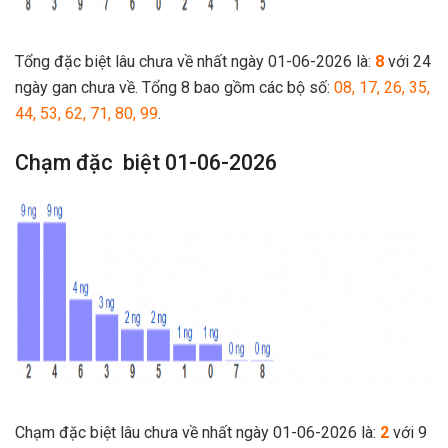
Tổng đặc biệt lâu chưa về nhất ngày 01-06-2026 là:
8
với 24
ngày gan chưa về. Tổng 8 bao gồm các bộ số:
08, 17, 26, 35,
44, 53, 62, 71, 80, 99
.
Chạm đặc biệt 01-06-2026
Chạm đặc biệt lâu chưa về nhất ngày 01-06-2026 là:
2
với 9