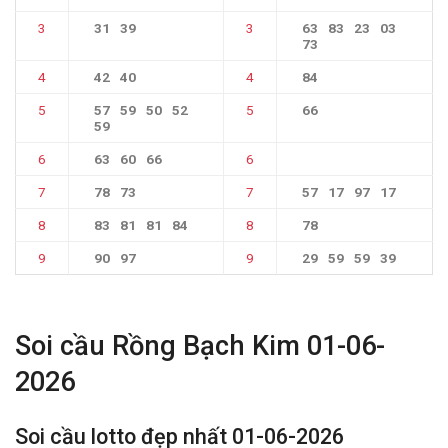
3
31
39
3
63
83
23
03
73
4
42
40
4
84
5
57
59
50
52
5
66
59
6
63
60
66
6
7
78
73
7
57
17
97
17
8
83
81
81
84
8
78
9
90
97
9
29
59
59
39
Soi cầu Rồng Bạch Kim 01-06-
2026
Soi cầu lotto đẹp nhất 01-06-2026