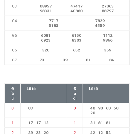
G3
08957
47417
27063
98331
40860
88797
G4
7717
7829
5183
4559
G5
6081
6150
1112
6923
8303
9866
G6
320
652
359
G7
73
39
81
84
Đ
Lô tô
Đ
Lô tô
ầ
u
u
ôi
0
03
0
40
90
60
50
20
1
17
17
12
1
31
81
81
2
29
23
20
2
42
12
52