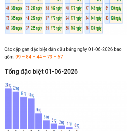
Các cặp gan đặc biệt dẫn đầu bảng ngày 01-06-2026 bao
gồm:
99 – 84 – 44 – 73 – 67
Tổng đặc biệt 01-06-2026