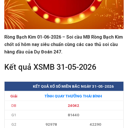
Rồng Bạch Kim 01-06-2026 – Soi cầu MB Rồng Bạch Kim
chốt số hôm nay siêu chuẩn cùng các cao thủ soi cầu
hàng đầu của Dự Đoán 247.
Kết quả XSMB 31-05-2026
KẾT QUẢ XỔ SỐ MIỀN BẮC NGÀY 31-05-2026
Giải
TỈNH QUAY THƯỞNG THÁI BÌNH
DB
24042
G1
81440
G2
92978
42290