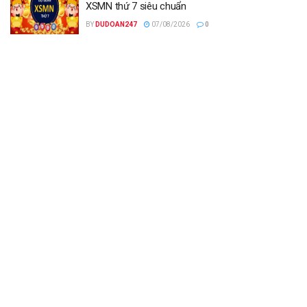
XSMN thứ 7 siêu chuẩn
BY
DUDOAN247
07/08/2026
0