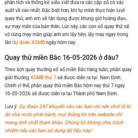
phân tích và thống kê siêu việt đưa ra các cặp số có xác
suất về cao nhất. Đặc biệt hơn, khi tự mình thực hiện lượt
quay thử, anh em sẽ tận dụng được khung giờ hoàng đạo,
sự may mắn của bản thân. Lúc này, các con số quay thử sẽ
vô cùng may mắn giúp anh em lấy hên, lấy may ngay trong
lần
dự đoán XSMB
ngày hôm nay.
Quay thử miền Bắc 16-05-2026 ở đâu?
Theo lịch quay thưởng xổ số miền Bắc hàng tuần, phần quay
giải thưởng
XSMB thứ 7
sẽ được diễn ra tại Nam Định.
Chính vì thế, phần quay thử miền Bắc hôm nay thứ 7 ngày
16-05-2026 sẽ được diễn ra tại Thành phố Nam Định.
Lưu ý:
Dự đoán 247 khuyến cáo các bạn chỉ nên chơi lô tô
do nhà nước phát hành, mọi thông tin trên website chỉ
mang tính chất tham khảo. Chúng tôi không chịu trách
nhiệm nếu các bạn sử dụng dữ liệu này!