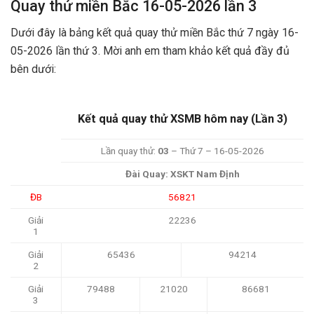
Quay thử miền Bắc 16-05-2026 lần 3
Dưới đây là bảng kết quả quay thử miền Bắc thứ 7 ngày 16-
05-2026 lần thứ 3. Mời anh em tham khảo kết quả đầy đủ
bên dưới:
Kết quả quay thử XSMB hôm nay (Lần 3)
Lần quay thử:
03
– Thứ 7 – 16-05-2026
Đài Quay: XSKT Nam Định
ĐB
56821
Giải
22236
1
Giải
65436
94214
2
Giải
79488
21020
86681
3