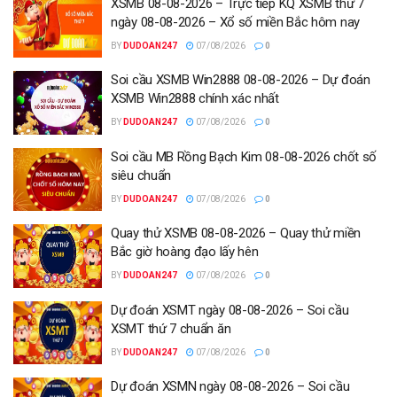
XSMB 08-08-2026 – Trực tiếp KQ XSMB thứ 7
ngày 08-08-2026 – Xổ số miền Bắc hôm nay
BY
DUDOAN247
07/08/2026
0
Soi cầu XSMB Win2888 08-08-2026 – Dự đoán
XSMB Win2888 chính xác nhất
BY
DUDOAN247
07/08/2026
0
Soi cầu MB Rồng Bạch Kim 08-08-2026 chốt số
siêu chuẩn
BY
DUDOAN247
07/08/2026
0
Quay thử XSMB 08-08-2026 – Quay thử miền
Bắc giờ hoàng đạo lấy hên
BY
DUDOAN247
07/08/2026
0
Dự đoán XSMT ngày 08-08-2026 – Soi cầu
XSMT thứ 7 chuẩn ăn
BY
DUDOAN247
07/08/2026
0
Dự đoán XSMN ngày 08-08-2026 – Soi cầu