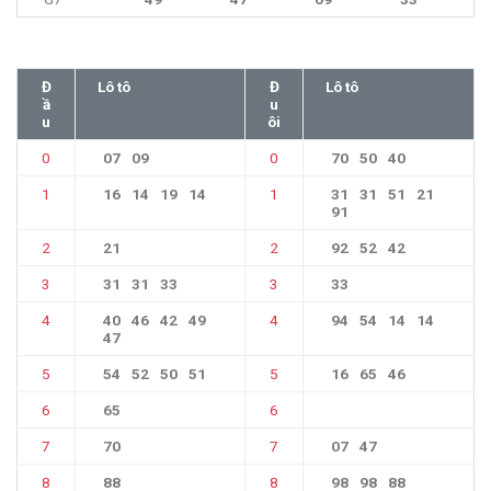
Đ
Lô tô
Đ
Lô tô
ầ
u
u
ôi
0
07
09
0
70
50
40
1
16
14
19
14
1
31
31
51
21
91
2
21
2
92
52
42
3
31
31
33
3
33
4
40
46
42
49
4
94
54
14
14
47
5
54
52
50
51
5
16
65
46
6
65
6
7
70
7
07
47
8
88
8
98
98
88