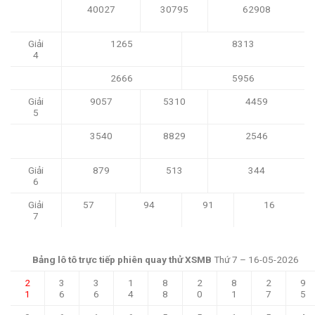
40027
30795
62908
Giải
1265
8313
4
2666
5956
Giải
9057
5310
4459
5
3540
8829
2546
Giải
879
513
344
6
Giải
57
94
91
16
7
Bảng lô tô trực tiếp phiên quay thử XSMB
Thứ 7 – 16-05-2026
2
3
3
1
8
2
8
2
9
1
6
6
4
8
0
1
7
5