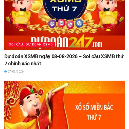
SOI CẦU, DỰ ĐOÁN XSMB
Dự đoán XSMB ngày 08-08-2026 – Soi cầu XSMB thứ
7 chính xác nhất
07/08/2026