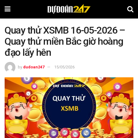
Quay thử XSMB 16-05-2026 –
Quay thử miền Bắc giờ hoàng
đạo lấy hên
by
dudoan247
15/05/2026