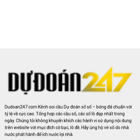
Dudoan247.com Kênh soi cầu Dự đoán xổ số – bóng đá chuẩn với
tỷ lệ về cực cao. Tổng hợp các cầu số, các số
lô đẹp nhất trong
ngày
. Chúng tôi không khuyến khích các hành vi sử dụng nội dung
trên website với mục đích cờ bạc, lô đề. Hãy ùng hộ vé số do nhà
nước phát hành để ích nước lợi nhà.