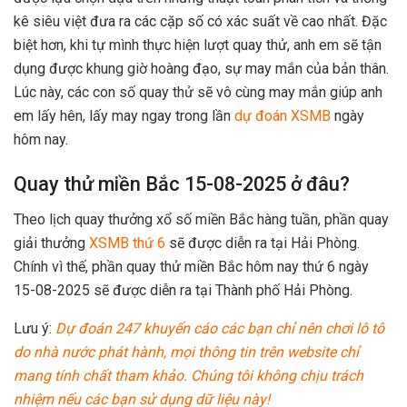
kê siêu việt đưa ra các cặp số có xác suất về cao nhất. Đặc
biệt hơn, khi tự mình thực hiện lượt quay thử, anh em sẽ tận
dụng được khung giờ hoàng đạo, sự may mắn của bản thân.
Lúc này, các con số quay thử sẽ vô cùng may mắn giúp anh
em lấy hên, lấy may ngay trong lần
dự đoán XSMB
ngày
hôm nay.
Quay thử miền Bắc 15-08-2025 ở đâu?
Theo lịch quay thưởng xổ số miền Bắc hàng tuần, phần quay
giải thưởng
XSMB thứ 6
sẽ được diễn ra tại Hải Phòng.
Chính vì thế, phần quay thử miền Bắc hôm nay thứ 6 ngày
15-08-2025 sẽ được diễn ra tại Thành phố Hải Phòng.
Lưu ý:
Dự đoán 247 khuyến cáo các bạn chỉ nên chơi lô tô
do nhà nước phát hành, mọi thông tin trên website chỉ
mang tính chất tham khảo. Chúng tôi không chịu trách
nhiệm nếu các bạn sử dụng dữ liệu này!