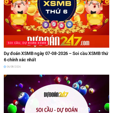
SOI CẦU, DỰ ĐOÁN XSMB
Dự đoán XSMB ngày 07-08-2026 – Soi cầu XSMB thứ
6 chính xác nhất
06/08/2026