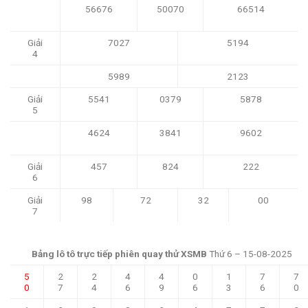
56676
50070
66514
Giải
7027
5194
4
5989
2123
Giải
5541
0379
5878
5
4624
3841
9602
Giải
457
824
222
6
Giải
98
72
32
00
7
Bảng lô tô trực tiếp phiên quay thử XSMB
Thứ 6 – 15-08-2025
5
2
2
4
4
0
1
7
7
0
7
4
6
9
6
3
6
0