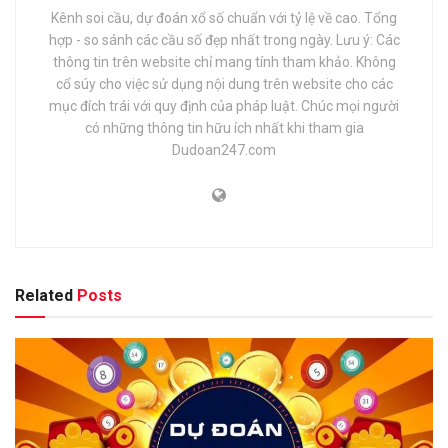
Kênh soi cầu, dự đoán xổ số chuẩn với tỷ lệ về cao. Tổng
hợp - so sánh các cầu số đẹp nhất trong ngày. Lưu ý: Các
thông tin trên website chỉ mang tính tham khảo. Không
cổ súy cho việc sử dụng nội dung trên website cho các
mục đích trái với quy định của pháp luật. Chúc mọi người
có những thông tin hữu ích nhất khi tham gia
Dudoan247.com
Related
Posts