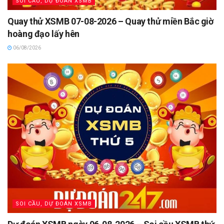
SOI CẦU, DỰ ĐOÁN XSMB
Quay thử XSMB 07-08-2026 – Quay thử miền Bắc giờ
hoàng đạo lấy hên
06/08/2026
SOI CẦU, DỰ ĐOÁN XSMB