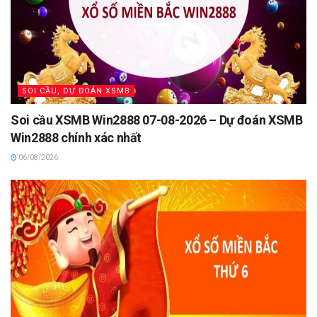
SOI CẦU, DỰ ĐOÁN XSMB
Soi cầu XSMB Win2888 07-08-2026 – Dự đoán XSMB
Win2888 chính xác nhất
06/08/2026