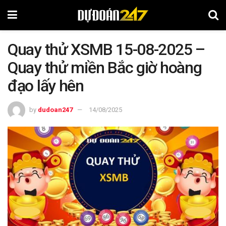
Quay thử XSMB 15-08-2025 –
Quay thử miền Bắc giờ hoàng
đạo lấy hên
by
dudoan247
14/08/2025