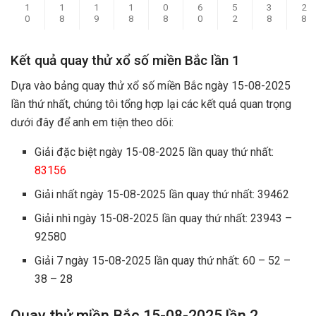
1
1
1
1
0
6
5
3
2
0
8
9
8
8
0
2
8
8
Kết quả quay thử xổ số miền Bắc lần 1
Dựa vào bảng quay thử xổ số miền Bắc ngày 15-08-2025
lần thứ nhất, chúng tôi tổng hợp lại các kết quả quan trọng
dưới đây để anh em tiện theo dõi:
Giải đặc biệt ngày 15-08-2025 lần quay thứ nhất:
83156
Giải nhất ngày 15-08-2025 lần quay thứ nhất: 39462
Giải nhì ngày 15-08-2025 lần quay thứ nhất: 23943 –
92580
Giải 7 ngày 15-08-2025 lần quay thứ nhất: 60 – 52 –
38 – 28
Quay thử miền Bắc 15-08-2025 lần 2