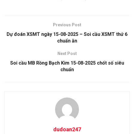
Previous Post
Dự đoán XSMT ngày 15-08-2025 – Soi cầu XSMT thứ 6
chuẩn ăn
Next Post
Soi cầu MB Rồng Bạch Kim 15-08-2025 chốt số siêu
chuẩn
dudoan247