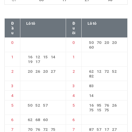
Đ
Lô tô
Đ
Lô tô
ầ
u
u
ôi
0
0
50
70
20
20
60
1
16
12
15
14
1
19
17
2
20
26
20
27
2
62
12
72
52
82
3
3
83
4
4
14
5
50
52
57
5
16
95
76
26
75
15
75
6
62
68
60
6
7
70
76
72
75
7
87
57
17
27