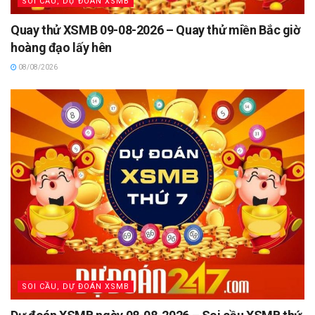
SOI CẦU, DỰ ĐOÁN XSMB
Quay thử XSMB 09-08-2026 – Quay thử miền Bắc giờ
hoàng đạo lấy hên
08/08/2026
SOI CẦU, DỰ ĐOÁN XSMB