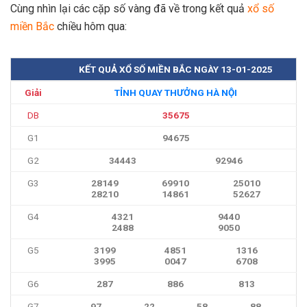
Cùng nhìn lại các cặp số vàng đã về trong kết quả
xổ số
miền Bắc
chiều hôm qua:
KẾT QUẢ XỔ SỐ MIỀN BẮC NGÀY 13-01-2025
Giải
TỈNH QUAY THƯỞNG HÀ NỘI
DB
35675
G1
94675
G2
34443
92946
G3
28149
69910
25010
28210
14861
52627
G4
4321
9440
2488
9050
G5
3199
4851
1316
3995
0047
6708
G6
287
886
813
G7
97
22
58
88