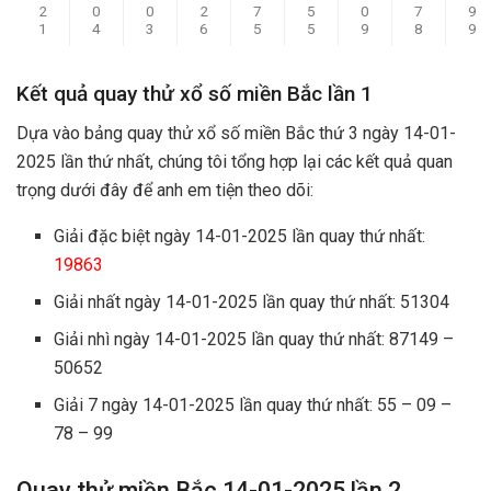
2
0
0
2
7
5
0
7
9
1
4
3
6
5
5
9
8
9
Kết quả quay thử xổ số miền Bắc lần 1
Dựa vào bảng quay thử xổ số miền Bắc thứ 3 ngày 14-01-
2025 lần thứ nhất, chúng tôi tổng hợp lại các kết quả quan
trọng dưới đây để anh em tiện theo dõi:
Giải đặc biệt ngày 14-01-2025 lần quay thứ nhất:
19863
Giải nhất ngày 14-01-2025 lần quay thứ nhất: 51304
Giải nhì ngày 14-01-2025 lần quay thứ nhất: 87149 –
50652
Giải 7 ngày 14-01-2025 lần quay thứ nhất: 55 – 09 –
78 – 99
Quay thử miền Bắc 14-01-2025 lần 2