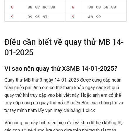
8
88
87
86
88
8
88
08
58
88
9
99
95
97
9
49
99
Điều cần biết về quay thử MB 14-
01-2025
Vì sao nên quay thử XSMB 14-01-2025?
Quay thử MB thứ 3 ngày 14-01-2025 được cung cấp hoàn
toàn miễn phí. Anh em có thể tham khảo ngay các kết quả
quay thử khi truy cập vào bài viết này. Hoặc anh em có thể
truy cập công cụ quay thử xổ số miền Bắc của chúng tôi và
tự tay mình nắm lấy vận may chỉ bằng 1 click.
Với công cụ máy tính siêu hiện đại và kho dữ liệu khổng lồ,
các con số sẽ được lựa chọn dựa trên những thuật toán