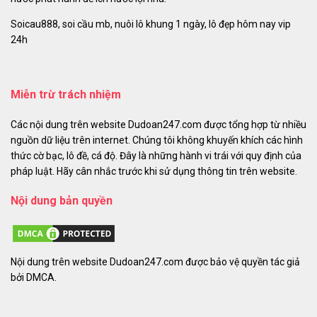
Soicau888
,
soi cầu mb
,
nuôi lô khung 1 ngày
,
lô đẹp hôm nay vip
24h
Miễn trừ trách nhiệm
Các nội dung trên website Dudoan247.com được tổng hợp từ nhiều
nguồn dữ liệu trên internet. Chúng tôi không khuyến khích các hình
thức cờ bạc, lô đề, cá độ. Đây là những hành vi trái với quy định của
pháp luật. Hãy cân nhắc trước khi sử dụng thông tin trên website.
Nội dung bản quyền
Nội dung trên website Dudoan247.com được bảo vệ quyền tác giả
bởi DMCA.