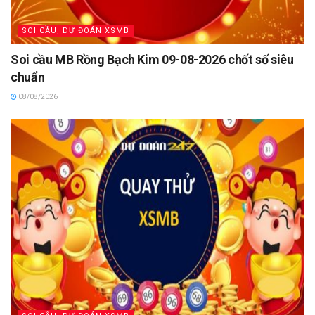
SOI CẦU, DỰ ĐOÁN XSMB
Soi cầu MB Rồng Bạch Kim 09-08-2026 chốt số siêu
chuẩn
08/08/2026