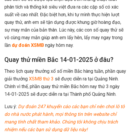
phân tích và thống kê siêu việt đưa ra các cặp số có xác
suất về cao nhất. Đặc biệt hơn, khi tự mình thực hiện lượt
quay thử, anh em sẽ tận dụng được khung giờ hoàng đạo,
sự may mắn của bản thân. Lúc này, các con số quay thử sẽ
vô cùng may mắn giúp anh em lấy hên, lấy may ngay trong
lần
dự đoán XSMB
ngày hôm nay.
Quay thử miền Bắc 14-01-2025 ở đâu?
Theo lịch quay thưởng xổ số miền Bắc hàng tuần, phần quay
giải thưởng
XSMB thứ 3
sẽ được diễn ra tại Quảng Ninh.
Chính vì thế, phần quay thử miền Bắc hôm nay thứ 3 ngày
14-01-2025 sẽ được diễn ra tại Thành phố Quảng Ninh.
Lưu ý:
Dự đoán 247 khuyến cáo các bạn chỉ nên chơi lô tô
do nhà nước phát hành, mọi thông tin trên website chỉ
mang tính chất tham khảo. Chúng tôi không chịu trách
nhiệm nếu các bạn sử dụng dữ liệu này!