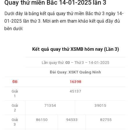
Quay thử miền Bắc 14-01-2025 lần 3
Dưới đây là bảng kết quả quay thử miền Bắc thứ 3 ngày 14-
01-2025 lần thứ 3. Mời anh em tham khảo kết quả đầy đủ
bên dưới:
Kết quả quay thử XSMB hôm nay (Lần 3)
Lần quay thử:
03
– Thứ 3 – 14-01-2025
Đài Quay: XSKT Quảng Ninh
ĐB
16398
Giải
45137
1
Giải
71354
39015
2
Giải
86150
94533
82755
3