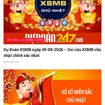
SOI CẦU, DỰ ĐOÁN XSMB
Dự đoán XSMB ngày 09-08-2026 – Soi cầu XSMB chủ
nhật chính xác nhất
08/08/2026