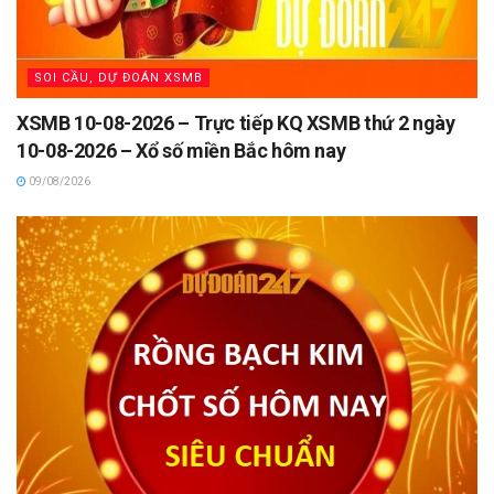
SOI CẦU, DỰ ĐOÁN XSMB
XSMB 10-08-2026 – Trực tiếp KQ XSMB thứ 2 ngày
10-08-2026 – Xổ số miền Bắc hôm nay
09/08/2026