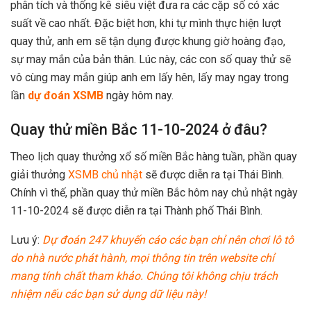
phân tích và thống kê siêu việt đưa ra các cặp số có xác
suất về cao nhất. Đặc biệt hơn, khi tự mình thực hiện lượt
quay thử, anh em sẽ tận dụng được khung giờ hoàng đạo,
sự may mắn của bản thân. Lúc này, các con số quay thử sẽ
vô cùng may mắn giúp anh em lấy hên, lấy may ngay trong
lần
dự đoán XSMB
ngày hôm nay.
Quay thử miền Bắc 11-10-2024 ở đâu?
Theo lịch quay thưởng xổ số miền Bắc hàng tuần, phần quay
giải thưởng
XSMB chủ nhật
sẽ được diễn ra tại Thái Bình.
Chính vì thế, phần quay thử miền Bắc hôm nay chủ nhật ngày
11-10-2024 sẽ được diễn ra tại Thành phố Thái Bình.
Lưu ý:
Dự đoán 247 khuyến cáo các bạn chỉ nên chơi lô tô
do nhà nước phát hành, mọi thông tin trên website chỉ
mang tính chất tham khảo. Chúng tôi không chịu trách
nhiệm nếu các bạn sử dụng dữ liệu này!