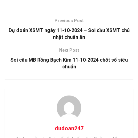
Previous Post
Dự đoán XSMT ngày 11-10-2024 – Soi cầu XSMT chủ
nhật chuẩn ăn
Next Post
Soi cầu MB Rồng Bạch Kim 11-10-2024 chốt số siêu
chuẩn
dudoan247