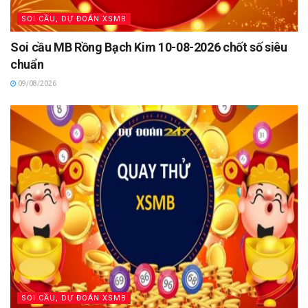
SOI CẦU, DỰ ĐOÁN XSMB
Soi cầu MB Rồng Bạch Kim 10-08-2026 chốt số siêu
chuẩn
09/08/2026
SOI CẦU, DỰ ĐOÁN XSMB