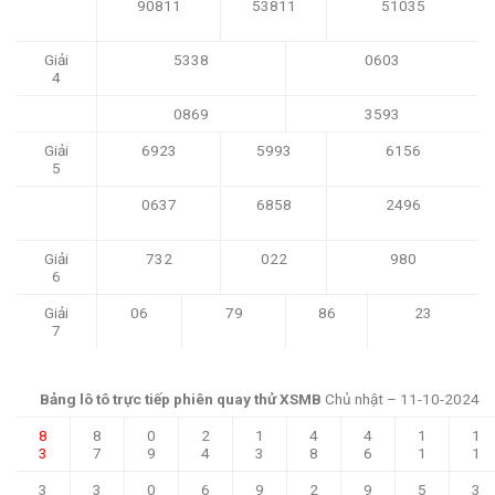
90811
53811
51035
Giải
5338
0603
4
0869
3593
Giải
6923
5993
6156
5
0637
6858
2496
Giải
732
022
980
6
Giải
06
79
86
23
7
Bảng lô tô trực tiếp phiên quay thử XSMB
Chủ nhật – 11-10-2024
8
8
0
2
1
4
4
1
1
3
7
9
4
3
8
6
1
1
3
3
0
6
9
2
9
5
3