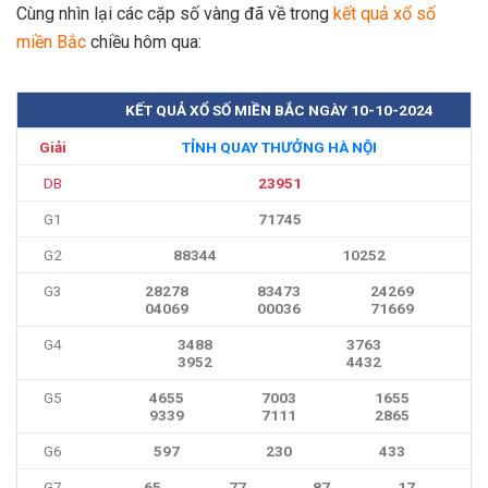
Cùng nhìn lại các cặp số vàng đã về trong
kết quả xổ số
miền Bắc
chiều hôm qua:
KẾT QUẢ XỔ SỐ MIỀN BẮC NGÀY 10-10-2024
Giải
TỈNH QUAY THƯỞNG HÀ NỘI
DB
23951
G1
71745
G2
88344
10252
G3
28278
83473
24269
04069
00036
71669
G4
3488
3763
3952
4432
G5
4655
7003
1655
9339
7111
2865
G6
597
230
433
G7
65
77
87
17