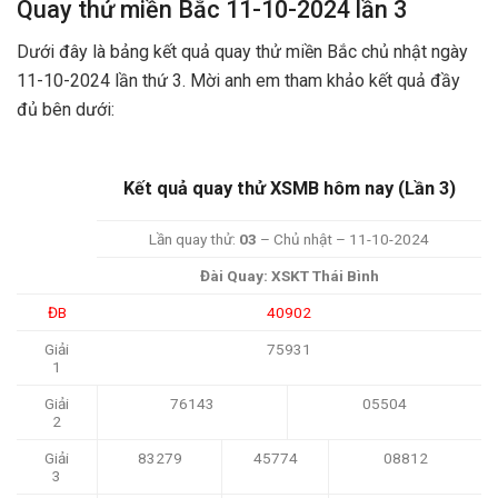
Quay thử miền Bắc 11-10-2024 lần 3
Dưới đây là bảng kết quả quay thử miền Bắc chủ nhật ngày
11-10-2024 lần thứ 3. Mời anh em tham khảo kết quả đầy
đủ bên dưới:
Kết quả quay thử XSMB hôm nay (Lần 3)
Lần quay thử:
03
– Chủ nhật – 11-10-2024
Đài Quay: XSKT Thái Bình
ĐB
40902
Giải
75931
1
Giải
76143
05504
2
Giải
83279
45774
08812
3