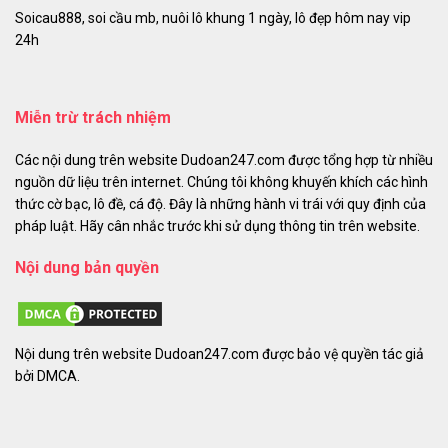
Soicau888
,
soi cầu mb
,
nuôi lô khung 1 ngày
,
lô đẹp hôm nay vip
24h
Miễn trừ trách nhiệm
Các nội dung trên website Dudoan247.com được tổng hợp từ nhiều
nguồn dữ liệu trên internet. Chúng tôi không khuyến khích các hình
thức cờ bạc, lô đề, cá độ. Đây là những hành vi trái với quy định của
pháp luật. Hãy cân nhắc trước khi sử dụng thông tin trên website.
Nội dung bản quyền
Nội dung trên website Dudoan247.com được bảo vệ quyền tác giả
bởi DMCA.