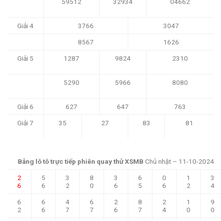
59512
32934
04662
Giải 4
3766
3047
8567
1626
Giải 5
1287
9824
2310
5290
5966
8080
Giải 6
627
647
763
Giải 7
35
27
83
81
Bảng lô tô trực tiếp phiên quay thử XSMB
Chủ nhật – 11-10-2024
2
5
3
8
3
6
0
1
3
6
6
2
0
6
5
6
2
4
6
6
4
6
2
8
2
1
9
2
6
7
7
6
7
4
0
0