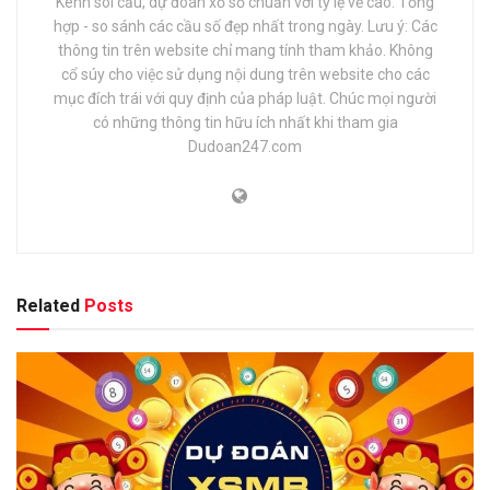
Kênh soi cầu, dự đoán xổ số chuẩn với tỷ lệ về cao. Tổng
hợp - so sánh các cầu số đẹp nhất trong ngày. Lưu ý: Các
thông tin trên website chỉ mang tính tham khảo. Không
cổ súy cho việc sử dụng nội dung trên website cho các
mục đích trái với quy định của pháp luật. Chúc mọi người
có những thông tin hữu ích nhất khi tham gia
Dudoan247.com
Related
Posts