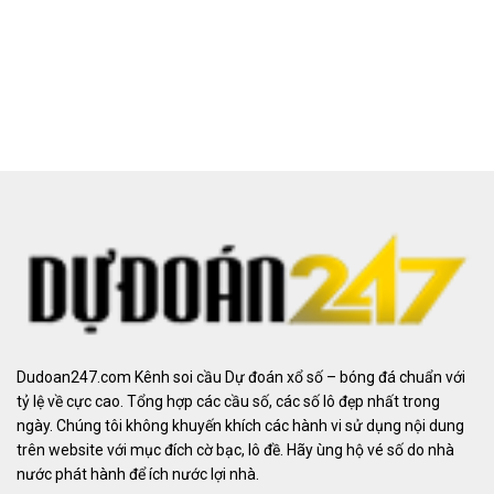
Dudoan247.com Kênh soi cầu Dự đoán xổ số – bóng đá chuẩn với
tỷ lệ về cực cao. Tổng hợp các cầu số, các số
lô đẹp nhất trong
ngày
. Chúng tôi không khuyến khích các hành vi sử dụng nội dung
trên website với mục đích cờ bạc, lô đề. Hãy ùng hộ vé số do nhà
nước phát hành để ích nước lợi nhà.