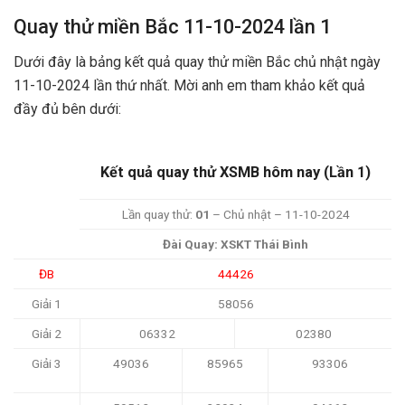
Quay thử miền Bắc 11-10-2024 lần 1
Dưới đây là bảng kết quả quay thử miền Bắc chủ nhật ngày
11-10-2024 lần thứ nhất. Mời anh em tham khảo kết quả
đầy đủ bên dưới:
Kết quả quay thử XSMB hôm nay (Lần 1)
Lần quay thử:
01
– Chủ nhật – 11-10-2024
Đài Quay: XSKT Thái Bình
ĐB
44426
Giải 1
58056
Giải 2
06332
02380
Giải 3
49036
85965
93306