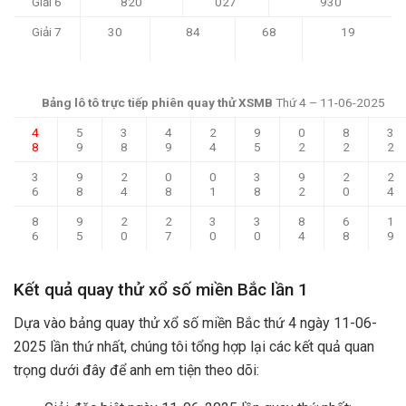
Giải 6
820
027
930
Giải 7
30
84
68
19
Bảng lô tô trực tiếp phiên quay thử XSMB
Thứ 4 – 11-06-2025
4
5
3
4
2
9
0
8
3
8
9
8
9
4
5
2
2
2
3
9
2
0
0
3
9
2
2
6
8
4
8
1
8
2
0
4
8
9
2
2
3
3
8
6
1
6
5
0
7
0
0
4
8
9
Kết quả quay thử xổ số miền Bắc lần 1
Dựa vào bảng quay thử xổ số miền Bắc thứ 4 ngày 11-06-
2025 lần thứ nhất, chúng tôi tổng hợp lại các kết quả quan
trọng dưới đây để anh em tiện theo dõi: