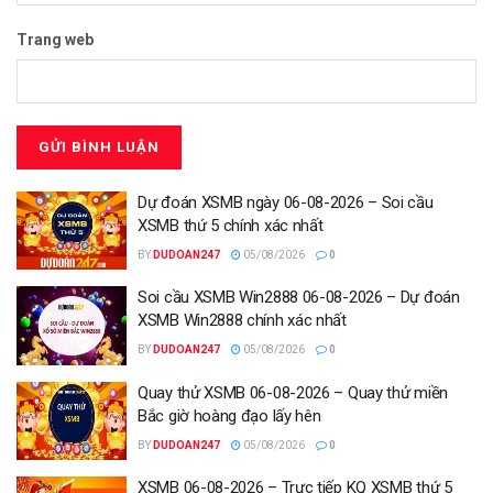
Trang web
Dự đoán XSMB ngày 06-08-2026 – Soi cầu
XSMB thứ 5 chính xác nhất
BY
DUDOAN247
05/08/2026
0
Soi cầu XSMB Win2888 06-08-2026 – Dự đoán
XSMB Win2888 chính xác nhất
BY
DUDOAN247
05/08/2026
0
Quay thử XSMB 06-08-2026 – Quay thử miền
Bắc giờ hoàng đạo lấy hên
BY
DUDOAN247
05/08/2026
0
XSMB 06-08-2026 – Trực tiếp KQ XSMB thứ 5