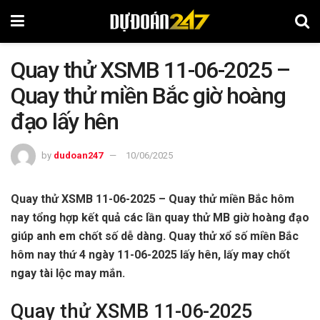
Quay thử XSMB 11-06-2025 –
Quay thử miền Bắc giờ hoàng
đạo lấy hên
by
dudoan247
10/06/2025
Quay thử XSMB 11-06-2025 – Quay thử miền Bắc hôm
nay tổng hợp kết quả các lần quay thử MB giờ hoàng đạo
giúp anh em chốt số dễ dàng. Quay thử xổ số miền Bắc
hôm nay thứ 4 ngày 11-06-2025 lấy hên, lấy may chốt
ngay tài lộc may mắn.
Quay thử XSMB 11-06-2025