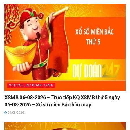
SOI CẦU, DỰ ĐOÁN XSMB
XSMB 06-08-2026 – Trực tiếp KQ XSMB thứ 5 ngày
06-08-2026 – Xổ số miền Bắc hôm nay
05/08/2026