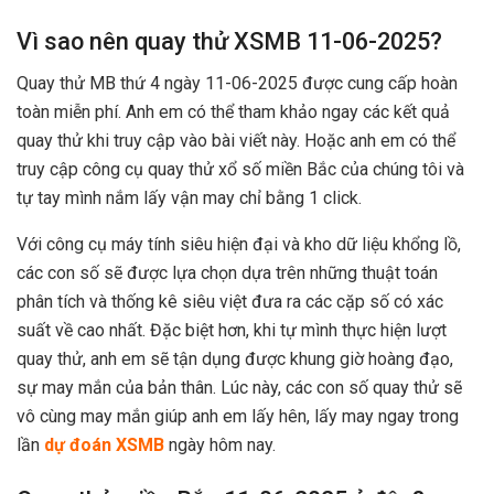
Vì sao nên quay thử XSMB 11-06-2025?
Quay thử MB thứ 4 ngày 11-06-2025 được cung cấp hoàn
toàn miễn phí. Anh em có thể tham khảo ngay các kết quả
quay thử khi truy cập vào bài viết này. Hoặc anh em có thể
truy cập công cụ quay thử xổ số miền Bắc của chúng tôi và
tự tay mình nắm lấy vận may chỉ bằng 1 click.
Với công cụ máy tính siêu hiện đại và kho dữ liệu khổng lồ,
các con số sẽ được lựa chọn dựa trên những thuật toán
phân tích và thống kê siêu việt đưa ra các cặp số có xác
suất về cao nhất. Đặc biệt hơn, khi tự mình thực hiện lượt
quay thử, anh em sẽ tận dụng được khung giờ hoàng đạo,
sự may mắn của bản thân. Lúc này, các con số quay thử sẽ
vô cùng may mắn giúp anh em lấy hên, lấy may ngay trong
lần
dự đoán XSMB
ngày hôm nay.