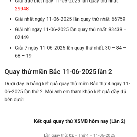
Giải đặc biệt ngày 11-06-2025 lần quay thứ nhất:
29948
Giải nhất ngày 11-06-2025 lần quay thứ nhất: 66759
Giải nhì ngày 11-06-2025 lần quay thứ nhất: 83438 –
02449
Giải 7 ngày 11-06-2025 lần quay thứ nhất: 30 – 84 –
68 – 19
Quay thử miền Bắc 11-06-2025 lần 2
Dưới đây là bảng kết quả quay thử miền Bắc thứ 4 ngày 11-
06-2025 lần thứ 2. Mời anh em tham khảo kết quả đầy đủ
bên dưới:
Kết quả quay thử XSMB hôm nay (Lần 2)
Lần quay thử:
02
– Thứ 4 – 11-06-2025