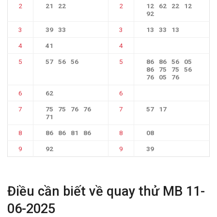
2
21
22
2
12
62
22
12
92
3
39
33
3
13
33
13
4
41
4
5
57
56
56
5
86
86
56
05
86
75
75
56
76
05
76
6
62
6
7
75
75
76
76
7
57
17
71
8
86
86
81
86
8
08
9
92
9
39
Điều cần biết về quay thử MB 11-
06-2025