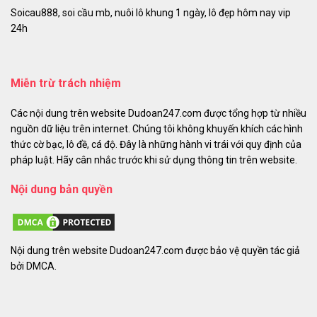
Soicau888
,
soi cầu mb
,
nuôi lô khung 1 ngày
,
lô đẹp hôm nay vip
24h
Miễn trừ trách nhiệm
Các nội dung trên website Dudoan247.com được tổng hợp từ nhiều
nguồn dữ liệu trên internet. Chúng tôi không khuyến khích các hình
thức cờ bạc, lô đề, cá độ. Đây là những hành vi trái với quy định của
pháp luật. Hãy cân nhắc trước khi sử dụng thông tin trên website.
Nội dung bản quyền
Nội dung trên website Dudoan247.com được bảo vệ quyền tác giả
bởi DMCA.