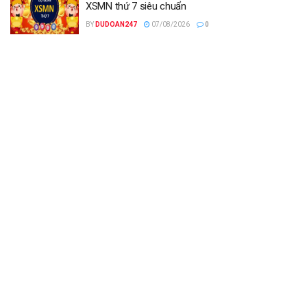
XSMN thứ 7 siêu chuẩn
BY
DUDOAN247
07/08/2026
0