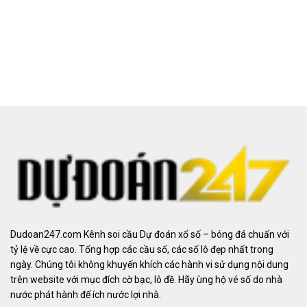
Dudoan247.com Kênh soi cầu Dự đoán xổ số – bóng đá chuẩn với
tỷ lệ về cực cao. Tổng hợp các cầu số, các số
lô đẹp nhất trong
ngày
. Chúng tôi không khuyến khích các hành vi sử dụng nội dung
trên website với mục đích cờ bạc, lô đề. Hãy ùng hộ vé số do nhà
nước phát hành để ích nước lợi nhà.