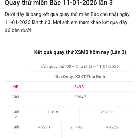
Quay thử miền Bắc 11-01-2026 lần 3
Dưới đây là bảng kết quả quay thử miền Bắc chủ nhật ngày
11-01-2026 lần thứ 3. Mời anh em tham khảo kết quả đầy
đủ bên dưới:
Kết quả quay thử XSMB hôm nay (Lần 3)
Lần quay thử:
03
– Chủ nhật – 11-01-2026
Đài Quay: XSKT Thái Bình
ĐB
24981
Giải
29847
1
Giải
31699
22219
2
Giải
45271
21742
49222
3