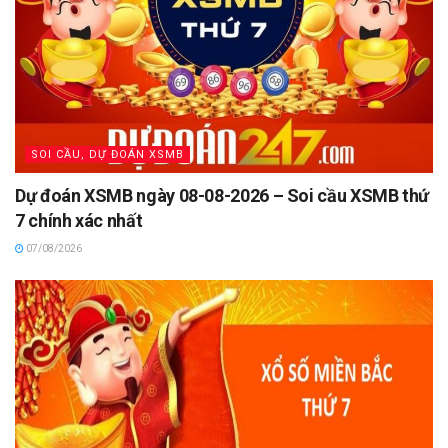
SOI CẦU, DỰ ĐOÁN XSMB
Dự đoán XSMB ngày 08-08-2026 – Soi cầu XSMB thứ
7 chính xác nhất
07/08/2026