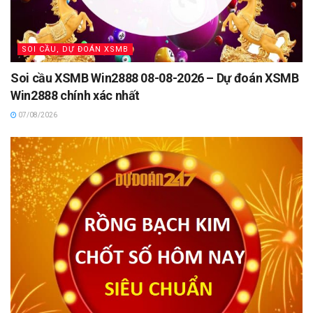
SOI CẦU, DỰ ĐOÁN XSMB
Soi cầu XSMB Win2888 08-08-2026 – Dự đoán XSMB
Win2888 chính xác nhất
07/08/2026