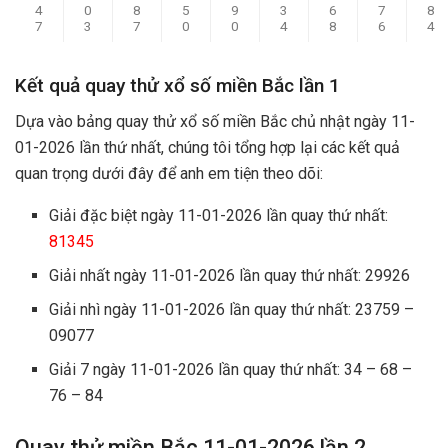
4
0
8
5
9
3
6
7
8
7
3
7
0
0
4
8
6
4
Kết quả quay thử xổ số miền Bắc lần 1
Dựa vào bảng quay thử xổ số miền Bắc chủ nhật ngày 11-
01-2026 lần thứ nhất, chúng tôi tổng hợp lại các kết quả
quan trọng dưới đây để anh em tiện theo dõi:
Giải đặc biệt ngày 11-01-2026 lần quay thứ nhất:
81345
Giải nhất ngày 11-01-2026 lần quay thứ nhất: 29926
Giải nhì ngày 11-01-2026 lần quay thứ nhất: 23759 –
09077
Giải 7 ngày 11-01-2026 lần quay thứ nhất: 34 – 68 –
76 – 84
Quay thử miền Bắc 11-01-2026 lần 2