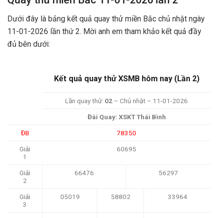
Dưới đây là bảng kết quả quay thử miền Bắc chủ nhật ngày
11-01-2026 lần thứ 2. Mời anh em tham khảo kết quả đầy
đủ bên dưới:
Kết quả quay thử XSMB hôm nay (Lần 2)
Lần quay thử:
02
– Chủ nhật – 11-01-2026
Đài Quay: XSKT Thái Bình
ĐB
78350
Giải
60695
1
Giải
66476
56297
2
Giải
05019
58802
33964
3