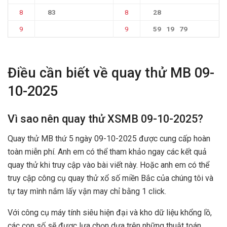
8
83
8
28
9
9
59
19
79
Điều cần biết về quay thử MB 09-
10-2025
Vì sao nên quay thử XSMB 09-10-2025?
Quay thử MB thứ 5 ngày 09-10-2025 được cung cấp hoàn
toàn miễn phí. Anh em có thể tham khảo ngay các kết quả
quay thử khi truy cập vào bài viết này. Hoặc anh em có thể
truy cập công cụ quay thử xổ số miền Bắc của chúng tôi và
tự tay mình nắm lấy vận may chỉ bằng 1 click.
Với công cụ máy tính siêu hiện đại và kho dữ liệu khổng lồ,
các con số sẽ được lựa chọn dựa trên những thuật toán