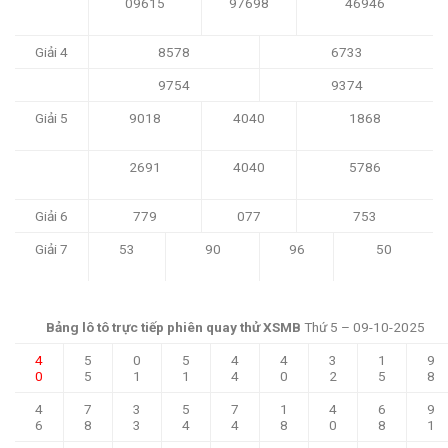
09615
97698
46946
Giải 4
8578
6733
9754
9374
Giải 5
9018
4040
1868
2691
4040
5786
Giải 6
779
077
753
Giải 7
53
90
96
50
Bảng lô tô trực tiếp phiên quay thử XSMB
Thứ 5 – 09-10-2025
4
5
0
5
4
4
3
1
9
0
5
1
1
4
0
2
5
8
4
7
3
5
7
1
4
6
9
6
8
3
4
4
8
0
8
1