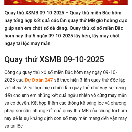
Quay thử XSMB 09-10-2025 – Quay thử miền Bắc hôm
nay tổng hợp kết quả các lần quay thử MB giờ hoàng đạo
giúp anh em chốt số dễ dàng. Quay thử xổ số miền Bắc
hôm nay thứ 5 ngày 09-10-2025 lấy hên, lấy may chốt
ngay tài lộc may mắn.
Quay thử XSMB 09-10-2025
Công cụ quay thử xổ số miền Bắc hôm nay ngày 09-10-
2025 của
Dự Đoán 247
sẽ thực hiện 3 lần quay thử độc lập
với nhau. Việc thực hiện nhiều lần quay thử như vậy sẽ mang
đến cho anh em những kết quả ngẫu nhiên vô cùng may mắn
và có duyên. Kết hợp thêm các thống kê sàng lọc và phương
pháp soi cầu, những kết quả quay thử MB của chúng tôi hôm
nay sẽ là sự khẳng định con số may mắn mang đến vận may
và tài lộc.