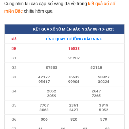
Cùng nhìn lại các cặp số vàng đã về trong
kết quả xổ số
miền Bắc
chiều hôm qua:
KẾT QUẢ XỔ SỐ MIỀN BẮC NGÀY 08-10-2025
Giải
TỈNH QUAY THƯỞNG BẮC NINH
DB
16533
G1
91202
G2
07503
52128
G3
42177
76632
98927
95417
99904
30224
G4
2052
2647
2059
7265
G5
7707
2361
3819
3063
2427
5052
G6
006
820
579
G7
14
64
62
83