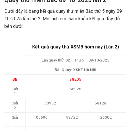
Dưới đây là bảng kết quả quay thử miền Bắc thứ 5 ngày 09-
10-2025 lần thứ 2. Mời anh em tham khảo kết quả đầy đủ
bên dưới:
Kết quả quay thử XSMB hôm nay (Lần 2)
Lần quay thử:
02
– Thứ 5 – 09-10-2025
Đài Quay: XSKT Hà Nội
ĐB
38205
Giải
66926
1
Giải
80952
68128
2
Giải
05696
93722
26002
3