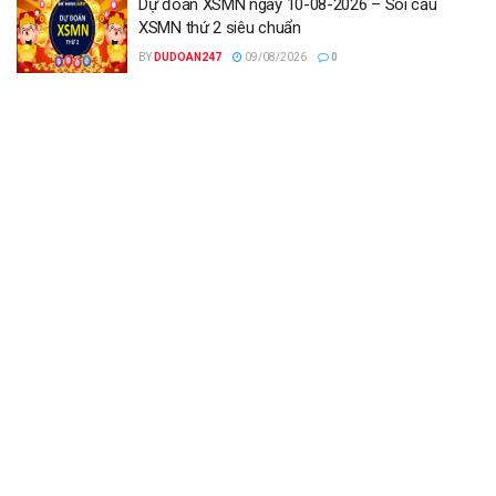
Dự đoán XSMN ngày 10-08-2026 – Soi cầu
XSMN thứ 2 siêu chuẩn
BY
DUDOAN247
09/08/2026
0