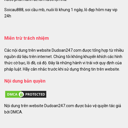
Soicau888
,
soi cầu mb
,
nuôi lô khung 1 ngày
,
lô đẹp hôm nay vip
24h
Miễn trừ trách nhiệm
Các nội dung trên website Dudoan247.com được tổng hợp từ nhiều
nguồn dữ liệu trên internet. Chúng tôi không khuyến khích các hình
thức cờ bạc, lô đề, cá độ. Đây là những hành vi trái với quy định của
pháp luật. Hãy cân nhắc trước khi sử dụng thông tin trên website.
Nội dung bản quyền
Nội dung trên website Dudoan247.com được bảo vệ quyền tác giả
bởi DMCA.