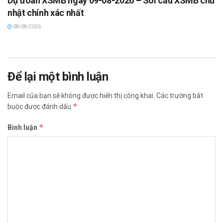
Dự đoán XSMB ngày 09-08-2026 – Soi cầu XSMB chủ
nhật chính xác nhất
08/08/2026
Để lại một bình luận
Email của bạn sẽ không được hiển thị công khai.
Các trường bắt
*
buộc được đánh dấu
*
Bình luận