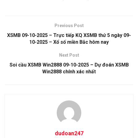
Previous Post
XSMB 09-10-2025 – Trực tiếp KQ XSMB thứ 5 ngày 09-
10-2025 – Xổ số miền Bắc hôm nay
Next Post
Soi cầu XSMB Win2888 09-10-2025 – Dự đoán XSMB
Win2888 chính xác nhất
dudoan247