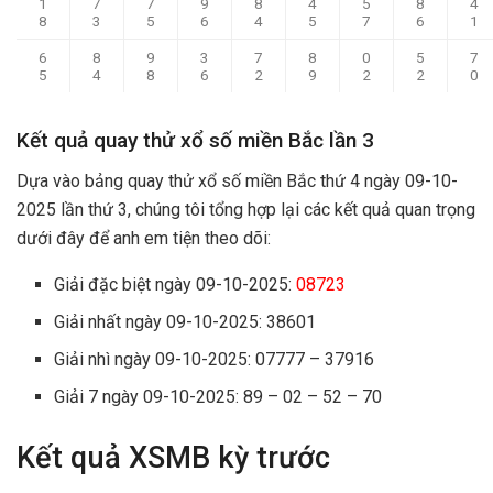
1
7
7
9
8
4
5
8
4
8
3
5
6
4
5
7
6
1
6
8
9
3
7
8
0
5
7
5
4
8
6
2
9
2
2
0
Kết quả quay thử xổ số miền Bắc lần 3
Dựa vào bảng quay thử xổ số miền Bắc thứ 4 ngày 09-10-
2025 lần thứ 3, chúng tôi tổng hợp lại các kết quả quan trọng
dưới đây để anh em tiện theo dõi:
Giải đặc biệt ngày 09-10-2025:
08723
Giải nhất ngày 09-10-2025: 38601
Giải nhì ngày 09-10-2025: 07777 – 37916
Giải 7 ngày 09-10-2025: 89 – 02 – 52 – 70
Kết quả XSMB kỳ trước