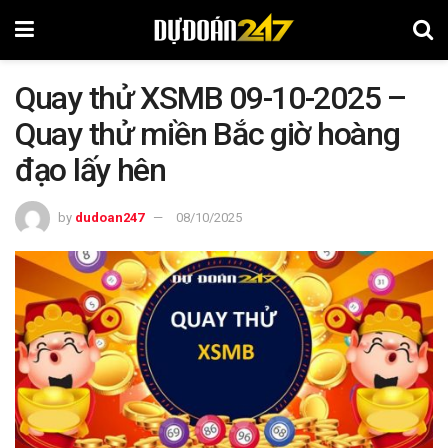
Quay thử XSMB 09-10-2025 –
Quay thử miền Bắc giờ hoàng
đạo lấy hên
by
dudoan247
08/10/2025