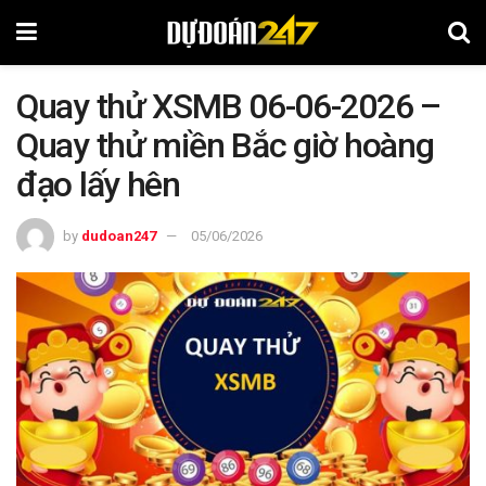
Quay thử XSMB 06-06-2026 –
Quay thử miền Bắc giờ hoàng
đạo lấy hên
by
dudoan247
05/06/2026