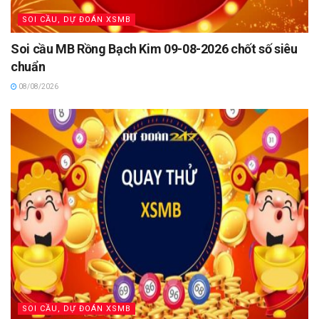
SOI CẦU, DỰ ĐOÁN XSMB
Soi cầu MB Rồng Bạch Kim 09-08-2026 chốt số siêu
chuẩn
08/08/2026
SOI CẦU, DỰ ĐOÁN XSMB