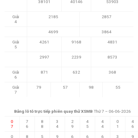
38101
40146
53903
Giải
2185
2857
4
4699
3864
Giải
4261
9168
4831
5
2997
2239
8573
Giải
871
632
368
6
Giải
79
57
98
55
7
Bảng lô tô trực tiếp phiên quay thử XSMB
Thứ 7 – 06-06-2026
0
7
8
3
2
4
4
0
4
7
6
8
4
9
5
4
1
6
0
8
5
9
6
6
6
3
9