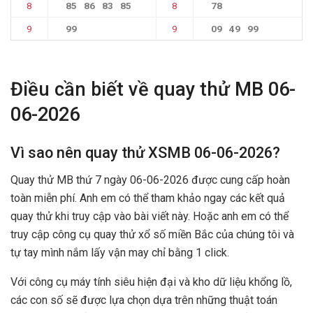
8
85
86
83
85
8
78
9
99
9
09
49
99
Điều cần biết về quay thử MB 06-
06-2026
Vì sao nên quay thử XSMB 06-06-2026?
Quay thử MB thứ 7 ngày 06-06-2026 được cung cấp hoàn
toàn miễn phí. Anh em có thể tham khảo ngay các kết quả
quay thử khi truy cập vào bài viết này. Hoặc anh em có thể
truy cập công cụ quay thử xổ số miền Bắc của chúng tôi và
tự tay mình nắm lấy vận may chỉ bằng 1 click.
Với công cụ máy tính siêu hiện đại và kho dữ liệu khổng lồ,
các con số sẽ được lựa chọn dựa trên những thuật toán