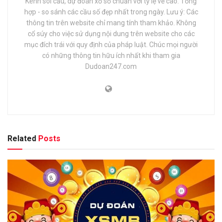
Kênh soi cầu, dự đoán xổ số chuẩn với tỷ lệ về cao. Tổng
hợp - so sánh các cầu số đẹp nhất trong ngày. Lưu ý: Các
thông tin trên website chỉ mang tính tham khảo. Không
cổ súy cho việc sử dụng nội dung trên website cho các
mục đích trái với quy định của pháp luật. Chúc mọi người
có những thông tin hữu ích nhất khi tham gia
Dudoan247.com
Related
Posts