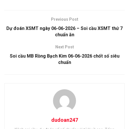
Previous Post
Dự đoán XSMT ngày 06-06-2026 – Soi cầu XSMT thứ 7
chuẩn ăn
Next Post
Soi cầu MB Rồng Bạch Kim 06-06-2026 chốt số siêu
chuẩn
dudoan247