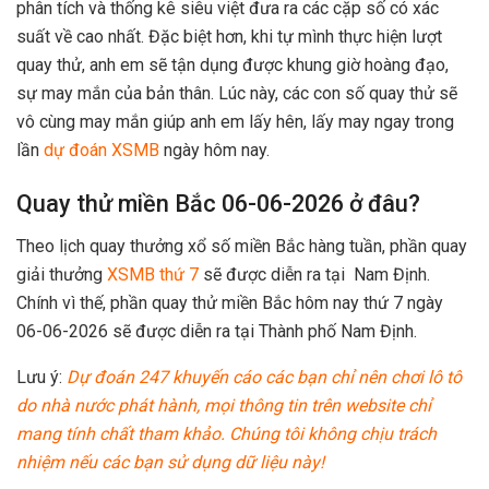
phân tích và thống kê siêu việt đưa ra các cặp số có xác
suất về cao nhất. Đặc biệt hơn, khi tự mình thực hiện lượt
quay thử, anh em sẽ tận dụng được khung giờ hoàng đạo,
sự may mắn của bản thân. Lúc này, các con số quay thử sẽ
vô cùng may mắn giúp anh em lấy hên, lấy may ngay trong
lần
dự đoán XSMB
ngày hôm nay.
Quay thử miền Bắc 06-06-2026 ở đâu?
Theo lịch quay thưởng xổ số miền Bắc hàng tuần, phần quay
giải thưởng
XSMB thứ 7
sẽ được diễn ra tại Nam Định.
Chính vì thế, phần quay thử miền Bắc hôm nay thứ 7 ngày
06-06-2026 sẽ được diễn ra tại Thành phố Nam Định.
Lưu ý:
Dự đoán 247 khuyến cáo các bạn chỉ nên chơi lô tô
do nhà nước phát hành, mọi thông tin trên website chỉ
mang tính chất tham khảo. Chúng tôi không chịu trách
nhiệm nếu các bạn sử dụng dữ liệu này!