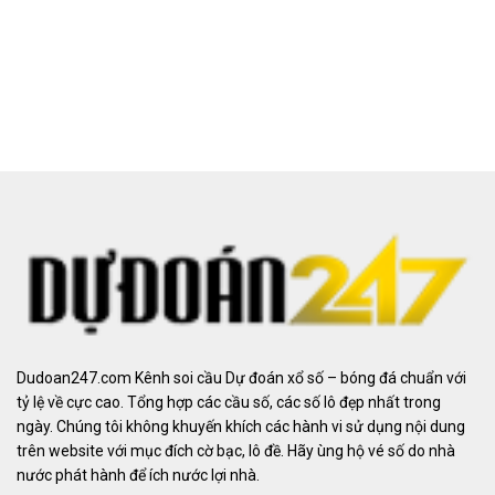
Dudoan247.com Kênh soi cầu Dự đoán xổ số – bóng đá chuẩn với
tỷ lệ về cực cao. Tổng hợp các cầu số, các số
lô đẹp nhất trong
ngày
. Chúng tôi không khuyến khích các hành vi sử dụng nội dung
trên website với mục đích cờ bạc, lô đề. Hãy ùng hộ vé số do nhà
nước phát hành để ích nước lợi nhà.