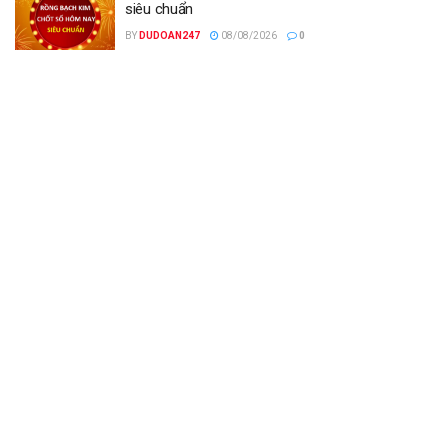
siêu chuẩn
BY
DUDOAN247
08/08/2026
0