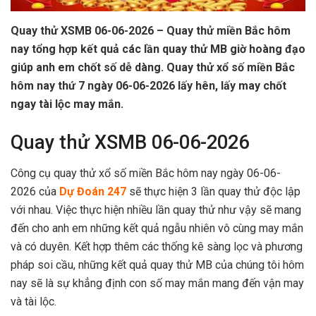
Quay thử XSMB 06-06-2026 – Quay thử miền Bắc hôm
nay tổng hợp kết quả các lần quay thử MB giờ hoàng đạo
giúp anh em chốt số dễ dàng. Quay thử xổ số miền Bắc
hôm nay thứ 7 ngày 06-06-2026 lấy hên, lấy may chốt
ngay tài lộc may mắn.
Quay thử XSMB 06-06-2026
Công cụ quay thử xổ số miền Bắc hôm nay ngày 06-06-
2026 của
Dự Đoán 247
sẽ thực hiện 3 lần quay thử độc lập
với nhau. Việc thực hiện nhiều lần quay thử như vậy sẽ mang
đến cho anh em những kết quả ngẫu nhiên vô cùng may mắn
và có duyên. Kết hợp thêm các thống kê sàng lọc và phương
pháp soi cầu, những kết quả quay thử MB của chúng tôi hôm
nay sẽ là sự khẳng định con số may mắn mang đến vận may
và tài lộc.