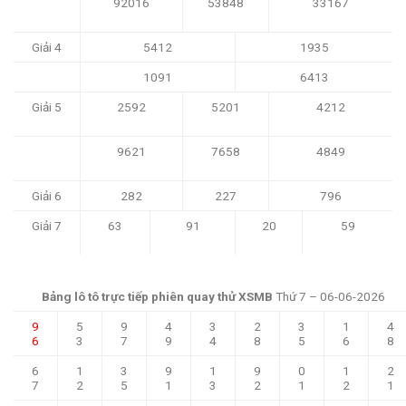
92016
53848
33167
Giải 4
5412
1935
1091
6413
Giải 5
2592
5201
4212
9621
7658
4849
Giải 6
282
227
796
Giải 7
63
91
20
59
Bảng lô tô trực tiếp phiên quay thử XSMB
Thứ 7 – 06-06-2026
9
5
9
4
3
2
3
1
4
6
3
7
9
4
8
5
6
8
6
1
3
9
1
9
0
1
2
7
2
5
1
3
2
1
2
1