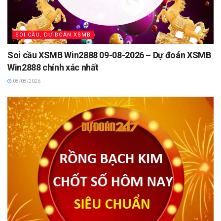
SOI CẦU, DỰ ĐOÁN XSMB
Soi cầu XSMB Win2888 09-08-2026 – Dự đoán XSMB
Win2888 chính xác nhất
08/08/2026