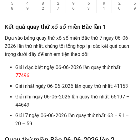
5
4
8
2
9
6
9
2
5
8
9
2
7
6
3
1
0
9
Kết quả quay thử xổ số miền Bắc lần 1
Dựa vào bảng quay thử xổ số miền Bắc thứ 7 ngày 06-06-
2026 lần thứ nhất, chúng tôi tổng hợp lại các kết quả quan
trọng dưới đây để anh em tiện theo dõi:
Giải đặc biệt ngày 06-06-2026 lần quay thứ nhất:
77496
Giải nhất ngày 06-06-2026 lần quay thứ nhất: 41153
Giải nhì ngày 06-06-2026 lần quay thứ nhất: 65197 –
44649
Giải 7 ngày 06-06-2026 lần quay thứ nhất: 63 – 91 –
20 – 59
Quay thử miền Bắc 06-06-2026 lần 2