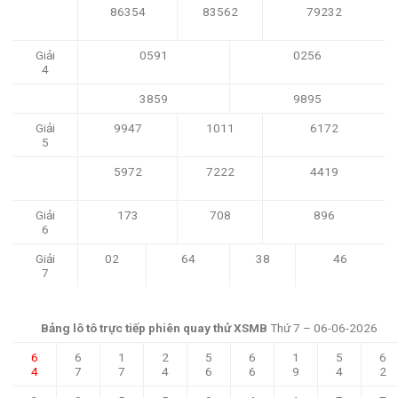
86354
83562
79232
Giải
0591
0256
4
3859
9895
Giải
9947
1011
6172
5
5972
7222
4419
Giải
173
708
896
6
Giải
02
64
38
46
7
Bảng lô tô trực tiếp phiên quay thử XSMB
Thứ 7 – 06-06-2026
6
6
1
2
5
6
1
5
6
4
7
7
4
6
6
9
4
2