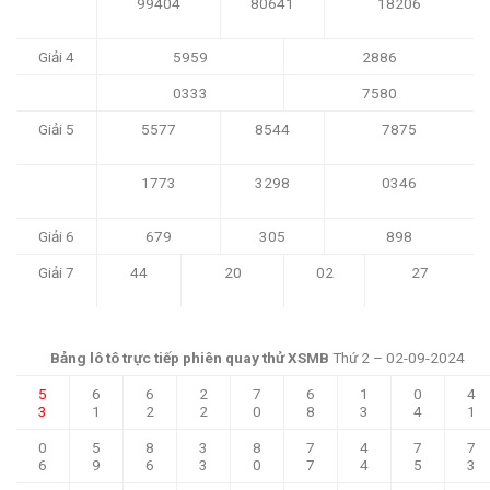
99404
80641
18206
Giải 4
5959
2886
0333
7580
Giải 5
5577
8544
7875
1773
3298
0346
Giải 6
679
305
898
Giải 7
44
20
02
27
Bảng lô tô trực tiếp phiên quay thử XSMB
Thứ 2 – 02-09-2024
5
6
6
2
7
6
1
0
4
3
1
2
2
0
8
3
4
1
0
5
8
3
8
7
4
7
7
6
9
6
3
0
7
4
5
3