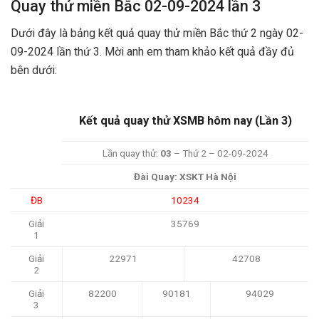
Quay thử miền Bắc 02-09-2024 lần 3
Dưới đây là bảng kết quả quay thử miền Bắc thứ 2 ngày 02-
09-2024 lần thứ 3. Mời anh em tham khảo kết quả đầy đủ
bên dưới:
Kết quả quay thử XSMB hôm nay (Lần 3)
Lần quay thử:
03
– Thứ 2 – 02-09-2024
Đài Quay: XSKT Hà Nội
ĐB
10234
Giải
35769
1
Giải
22971
42708
2
Giải
82200
90181
94029
3