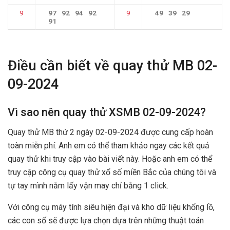
9
97
92
94
92
9
49
39
29
91
Điều cần biết về quay thử MB 02-
09-2024
Vì sao nên quay thử XSMB 02-09-2024?
Quay thử MB thứ 2 ngày 02-09-2024 được cung cấp hoàn
toàn miễn phí. Anh em có thể tham khảo ngay các kết quả
quay thử khi truy cập vào bài viết này. Hoặc anh em có thể
truy cập công cụ quay thử xổ số miền Bắc của chúng tôi và
tự tay mình nắm lấy vận may chỉ bằng 1 click.
Với công cụ máy tính siêu hiện đại và kho dữ liệu khổng lồ,
các con số sẽ được lựa chọn dựa trên những thuật toán