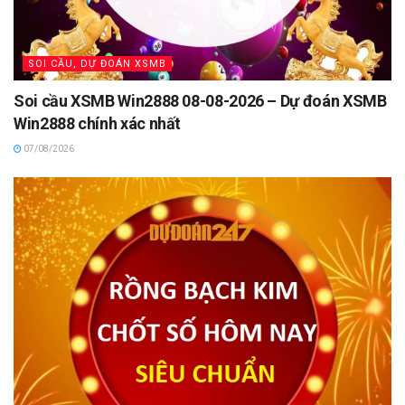
SOI CẦU, DỰ ĐOÁN XSMB
Soi cầu XSMB Win2888 08-08-2026 – Dự đoán XSMB
Win2888 chính xác nhất
07/08/2026