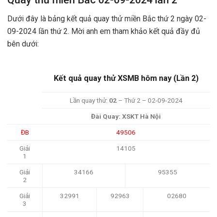
Dưới đây là bảng kết quả quay thử miền Bắc thứ 2 ngày 02-
09-2024 lần thứ 2. Mời anh em tham khảo kết quả đầy đủ
bên dưới:
Kết quả quay thử XSMB hôm nay (Lần 2)
Lần quay thử:
02
– Thứ 2 – 02-09-2024
Đài Quay: XSKT Hà Nội
ĐB
49506
Giải
14105
1
Giải
34166
95355
2
Giải
32991
92963
02680
3