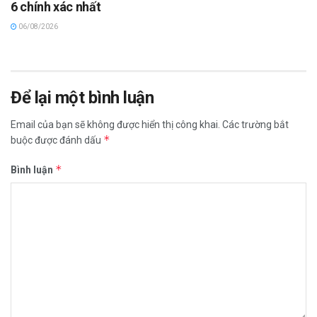
6 chính xác nhất
06/08/2026
Để lại một bình luận
Email của bạn sẽ không được hiển thị công khai.
Các trường bắt
*
buộc được đánh dấu
*
Bình luận