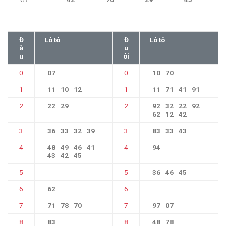
Đ
Lô tô
Đ
Lô tô
ầ
u
u
ôi
0
07
0
10
70
1
11
10
12
1
11
71
41
91
2
22
29
2
92
32
22
92
62
12
42
3
36
33
32
39
3
83
33
43
4
48
49
46
41
4
94
43
42
45
5
5
36
46
45
6
62
6
7
71
78
70
7
97
07
8
83
8
48
78