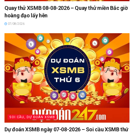
Quay thử XSMB 08-08-2026 – Quay thử miền Bắc giờ
hoàng đạo lấy hên
07/08/2026
SOI CẦU, DỰ ĐOÁN XSMB
Dự đoán XSMB ngày 07-08-2026 – Soi cầu XSMB thứ