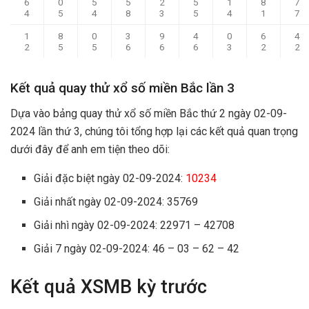
6
0
5
5
2
5
1
8
7
4
5
4
8
3
5
4
1
7
1
8
0
3
9
4
0
6
4
2
5
5
6
6
6
3
2
2
Kết quả quay thử xổ số miền Bắc lần 3
Dựa vào bảng quay thử xổ số miền Bắc thứ 2 ngày 02-09-
2024 lần thứ 3, chúng tôi tổng hợp lại các kết quả quan trọng
dưới đây để anh em tiện theo dõi:
Giải đặc biệt ngày 02-09-2024:
10234
Giải nhất ngày 02-09-2024: 35769
Giải nhì ngày 02-09-2024: 22971 – 42708
Giải 7 ngày 02-09-2024: 46 – 03 – 62 – 42
Kết quả XSMB kỳ trước