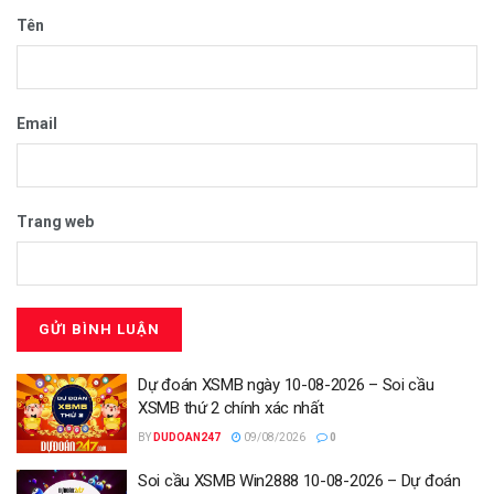
Tên
Email
Trang web
Dự đoán XSMB ngày 10-08-2026 – Soi cầu
XSMB thứ 2 chính xác nhất
BY
DUDOAN247
09/08/2026
0
Soi cầu XSMB Win2888 10-08-2026 – Dự đoán