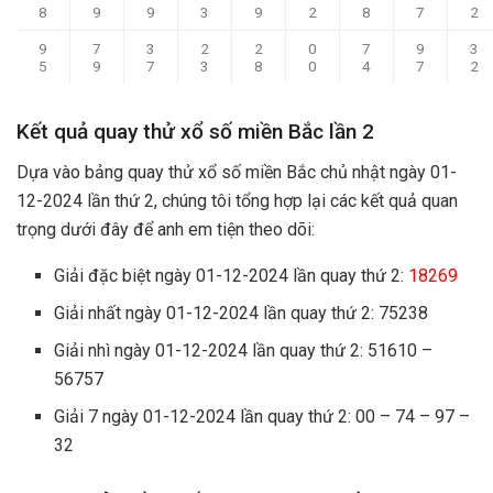
8
9
9
3
9
2
8
7
2
9
7
3
2
2
0
7
9
3
5
9
7
3
8
0
4
7
2
Kết quả quay thử xổ số miền Bắc lần 2
Dựa vào bảng quay thử xổ số miền Bắc chủ nhật ngày 01-
12-2024 lần thứ 2, chúng tôi tổng hợp lại các kết quả quan
trọng dưới đây để anh em tiện theo dõi:
Giải đặc biệt ngày 01-12-2024 lần quay thứ 2:
18269
Giải nhất ngày 01-12-2024 lần quay thứ 2: 75238
Giải nhì ngày 01-12-2024 lần quay thứ 2: 51610 –
56757
Giải 7 ngày 01-12-2024 lần quay thứ 2: 00 – 74 – 97 –
32