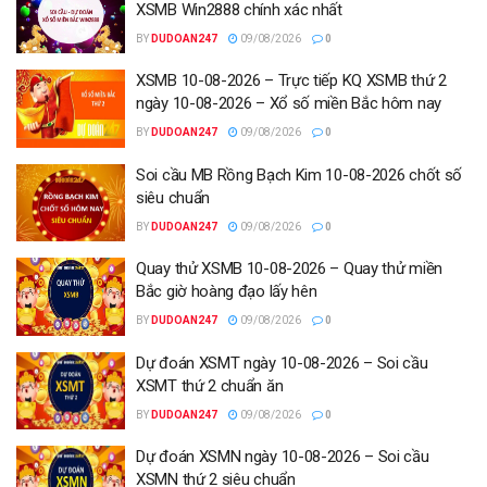
XSMB Win2888 chính xác nhất
BY
DUDOAN247
09/08/2026
0
XSMB 10-08-2026 – Trực tiếp KQ XSMB thứ 2
ngày 10-08-2026 – Xổ số miền Bắc hôm nay
BY
DUDOAN247
09/08/2026
0
Soi cầu MB Rồng Bạch Kim 10-08-2026 chốt số
siêu chuẩn
BY
DUDOAN247
09/08/2026
0
Quay thử XSMB 10-08-2026 – Quay thử miền
Bắc giờ hoàng đạo lấy hên
BY
DUDOAN247
09/08/2026
0
Dự đoán XSMT ngày 10-08-2026 – Soi cầu
XSMT thứ 2 chuẩn ăn
BY
DUDOAN247
09/08/2026
0
Dự đoán XSMN ngày 10-08-2026 – Soi cầu
XSMN thứ 2 siêu chuẩn