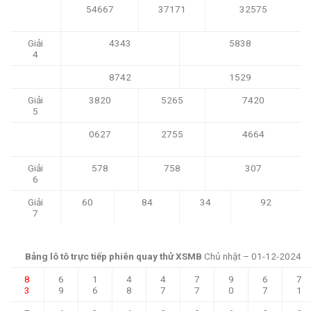
54667
37171
32575
Giải
4343
5838
4
8742
1529
Giải
3820
5265
7420
5
0627
2755
4664
Giải
578
758
307
6
Giải
60
84
34
92
7
Bảng lô tô trực tiếp phiên quay thử XSMB
Chủ nhật – 01-12-2024
8
6
1
4
4
7
9
6
7
3
9
6
8
7
7
0
7
1