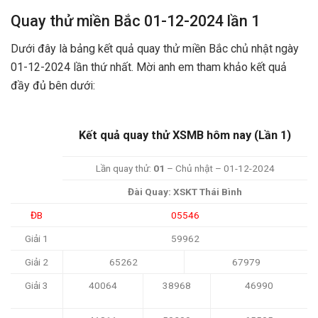
Quay thử miền Bắc 01-12-2024 lần 1
Dưới đây là bảng kết quả quay thử miền Bắc chủ nhật ngày
01-12-2024 lần thứ nhất. Mời anh em tham khảo kết quả
đầy đủ bên dưới:
Kết quả quay thử XSMB hôm nay (Lần 1)
Lần quay thử:
01
– Chủ nhật – 01-12-2024
Đài Quay: XSKT Thái Bình
ĐB
05546
Giải 1
59962
Giải 2
65262
67979
Giải 3
40064
38968
46990