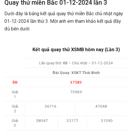
Quay thử miền Bắc 01-12-2024 lần 3
Dưới đây là bảng kết quả quay thử miền Bắc chủ nhật ngày
01-12-2024 lần thứ 3. Mời anh em tham khảo kết quả đầy
đủ bên dưới:
Kết quả quay thử XSMB hôm nay (Lần 3)
Lần quay thử:
03
– Chủ nhật – 01-12-2024
Đài Quay: XSKT Thái Bình
ĐB
37583
Giải
75969
1
Giải
36716
47048
2
Giải
08547
32177
31390
3