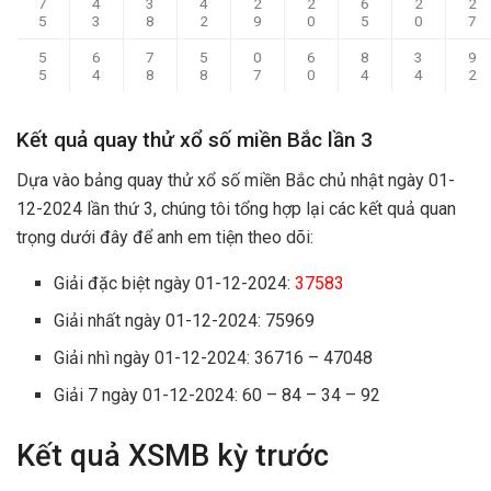
7
4
3
4
2
2
6
2
2
5
3
8
2
9
0
5
0
7
5
6
7
5
0
6
8
3
9
5
4
8
8
7
0
4
4
2
Kết quả quay thử xổ số miền Bắc lần 3
Dựa vào bảng quay thử xổ số miền Bắc chủ nhật ngày 01-
12-2024 lần thứ 3, chúng tôi tổng hợp lại các kết quả quan
trọng dưới đây để anh em tiện theo dõi:
Giải đặc biệt ngày 01-12-2024:
37583
Giải nhất ngày 01-12-2024: 75969
Giải nhì ngày 01-12-2024: 36716 – 47048
Giải 7 ngày 01-12-2024: 60 – 84 – 34 – 92
Kết quả XSMB kỳ trước