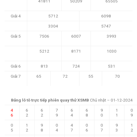
41811
50209
65505
Giải 4
5712
6098
3304
5747
Giải 5
7506
6007
3993
5212
8171
1030
Giải 6
813
724
531
Giải 7
65
72
55
70
Bảng lô tô trực tiếp phiên quay thử XSMB
Chủ nhật – 01-12-2024
4
6
6
7
6
6
9
1
0
6
2
2
9
4
8
0
1
9
0
1
9
0
4
0
0
9
1
5
2
8
4
7
6
7
3
2