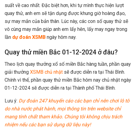
suất về cao nhất. Đặc biệt hơn, khi tự mình thực hiện lượt
quay thử, anh em sẽ tận dụng được khung giờ hoàng đạo,
sự may mắn của bản thân. Lúc này, các con số quay thử sẽ
vô cùng may mắn giúp anh em lấy hên, lấy may ngay trong
lần
dự đoán XSMB
ngày hôm nay.
Quay thử miền Bắc 01-12-2024 ở đâu?
Theo lịch quay thưởng xổ số miền Bắc hàng tuần, phần quay
giải thưởng
XSMB chủ nhật
sẽ được diễn ra tại Thái Bình.
Chính vì thế, phần quay thử miền Bắc hôm nay chủ nhật ngày
01-12-2024 sẽ được diễn ra tại Thành phố Thái Bình.
Lưu ý:
Dự đoán 247 khuyến cáo các bạn chỉ nên chơi lô tô
do nhà nước phát hành, mọi thông tin trên website chỉ
mang tính chất tham khảo. Chúng tôi không chịu trách
nhiệm nếu các bạn sử dụng dữ liệu này!