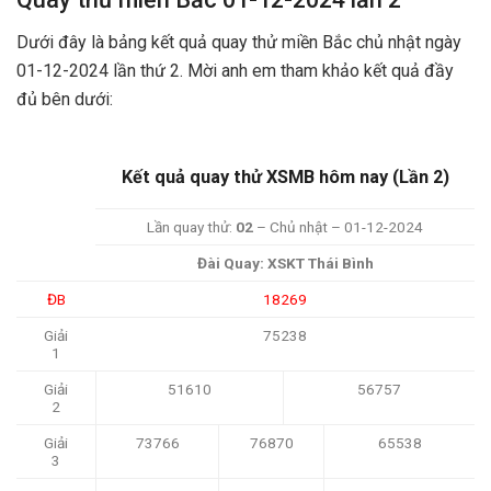
Dưới đây là bảng kết quả quay thử miền Bắc chủ nhật ngày
01-12-2024 lần thứ 2. Mời anh em tham khảo kết quả đầy
đủ bên dưới:
Kết quả quay thử XSMB hôm nay (Lần 2)
Lần quay thử:
02
– Chủ nhật – 01-12-2024
Đài Quay: XSKT Thái Bình
ĐB
18269
Giải
75238
1
Giải
51610
56757
2
Giải
73766
76870
65538
3