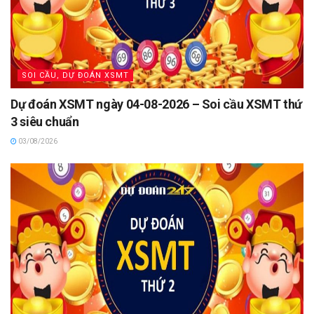
SOI CẦU, DỰ ĐOÁN XSMT
Dự đoán XSMT ngày 04-08-2026 – Soi cầu XSMT thứ
3 siêu chuẩn
03/08/2026