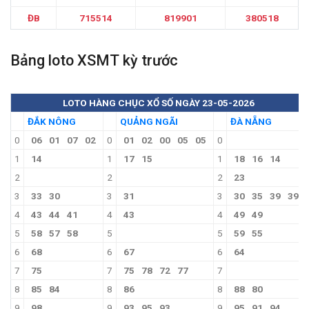
ĐB
715514
819901
380518
Bảng loto XSMT kỳ trước
LOTO HÀNG CHỤC XỔ SỐ NGÀY 23-05-2026
ĐẮK NÔNG
QUẢNG NGÃI
ĐÀ NẴNG
0
06
01
07
02
0
01
02
00
05
05
0
1
14
1
17
15
1
18
16
14
2
2
2
23
3
33
30
3
31
3
30
35
39
39
4
43
44
41
4
43
4
49
49
5
58
57
58
5
5
59
55
6
68
6
67
6
64
7
75
7
75
78
72
77
7
8
85
84
8
86
8
88
80
9
98
9
93
95
93
9
95
91
94