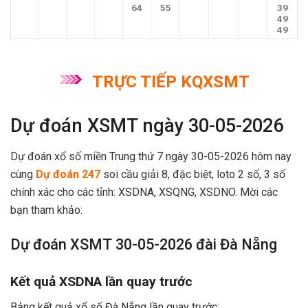
64
55
39
49
49
TRỰC TIẾP KQXSMT
Dự đoán XSMT ngày 30-05-2026
Dự đoán xổ số miền Trung thứ 7 ngày 30-05-2026 hôm nay
cùng
Dự đoán 247
soi cầu giải 8, đặc biệt, loto 2 số, 3 số
chính xác cho các tỉnh: XSDNA, XSQNG, XSDNO. Mời các
bạn tham khảo:
Dự đoán XSMT 30-05-2026 đài Đà Nẵng
Kết quả XSDNA lần quay trước
Bảng kết quả xổ số Đà Nẵng lần quay trước: