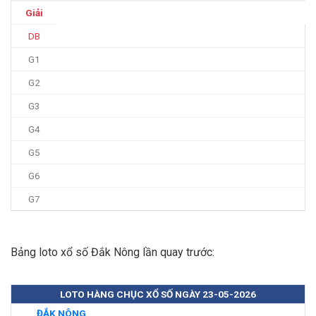
Giải
DB
G1
G2
G3
G4
G5
G6
G7
Bảng loto xổ số Đắk Nông lần quay trước:
LOTO HÀNG CHỤC XỔ SỐ NGÀY 23-05-2026
ĐẮK NÔNG