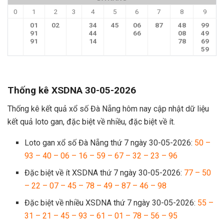
0
1
2
3
4
5
6
7
8
9
01
02
34
45
06
87
48
99
91
44
66
08
49
91
14
78
69
59
Thống kê XSDNA 30-05-2026
Thống kê kết quả xổ số Đà Nẵng hôm nay cập nhật dữ liệu
kết quả loto gan, đặc biệt về nhiều, đặc biệt về ít.
Loto gan xổ số Đà Nẵng thứ 7 ngày 30-05-2026:
50 –
93 – 40 – 06 – 16 – 59 – 67 – 32 – 23 – 96
Đặc biệt về ít XSDNA thứ 7 ngày 30-05-2026:
77 – 50
– 22 – 07 – 45 – 78 – 49 – 87 – 46 – 98
Đặc biệt về nhiều XSDNA thứ 7 ngày 30-05-2026:
55 –
31 – 21 – 45 – 93 – 61 – 01 – 78 – 56 – 95