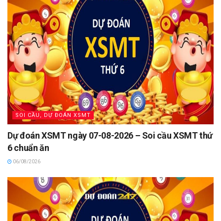
SOI CẦU, DỰ ĐOÁN XSMT
Dự đoán XSMT ngày 07-08-2026 – Soi cầu XSMT thứ
6 chuẩn ăn
06/08/2026