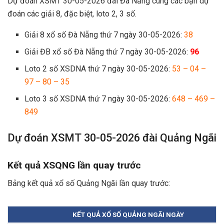
Dự đoán XSMT 30-05-2026 đài Đà Nẵng cùng các bạn dự
đoán các giải 8, đặc biệt, loto 2, 3 số.
Giải 8 xổ số Đà Nẵng thứ 7 ngày 30-05-2026:
38
Giải ĐB xổ số Đà Nẵng thứ 7 ngày 30-05-2026:
96
Loto 2 số XSDNA thứ 7 ngày 30-05-2026:
53 – 04 –
97 – 80 – 35
Loto 3 số XSDNA thứ 7 ngày 30-05-2026:
648 – 469 –
849
Dự đoán XSMT 30-05-2026 đài Quảng Ngãi
Kết quả XSQNG lần quay trước
Bảng kết quả xổ số Quảng Ngãi lần quay trước:
KẾT QUẢ XỔ SỐ QUẢNG NGÃI NGÀY