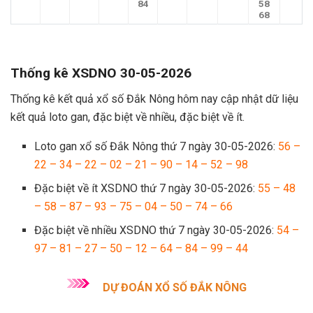
84
58
68
Thống kê XSDNO 30-05-2026
Thống kê kết quả xổ số Đắk Nông hôm nay cập nhật dữ liệu
kết quả loto gan, đặc biệt về nhiều, đặc biệt về ít.
Loto gan xổ số Đắk Nông thứ 7 ngày 30-05-2026:
56 –
22 – 34 – 22 – 02 – 21 – 90 – 14 – 52 – 98
Đặc biệt về ít XSDNO thứ 7 ngày 30-05-2026:
55 – 48
– 58 – 87 – 93 – 75 – 04 – 50 – 74 – 66
Đặc biệt về nhiều XSDNO thứ 7 ngày 30-05-2026:
54 –
97 – 81 – 27 – 50 – 12 – 64 – 84 – 99 – 44
DỰ ĐOÁN XỔ SỐ ĐẮK NÔNG