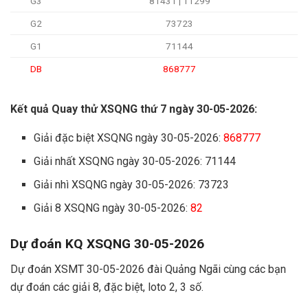
G3
81431 | 11299
G2
73723
G1
71144
DB
868777
Kết quả Quay thử XSQNG thứ 7 ngày 30-05-2026:
Giải đặc biệt XSQNG ngày 30-05-2026:
868777
Giải nhất XSQNG ngày 30-05-2026: 71144
Giải nhì XSQNG ngày 30-05-2026: 73723
Giải 8 XSQNG ngày 30-05-2026:
82
Dự đoán KQ XSQNG 30-05-2026
Dự đoán XSMT 30-05-2026 đài Quảng Ngãi cùng các bạn
dự đoán các giải 8, đặc biệt, loto 2, 3 số.