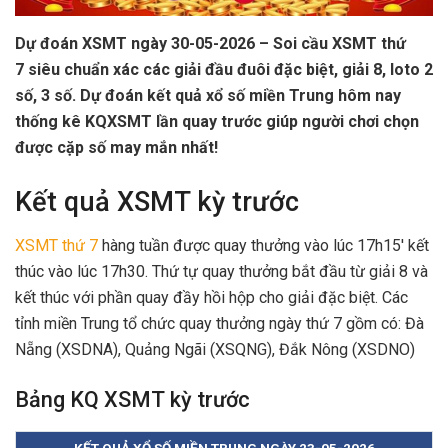
Dự đoán XSMT ngày 30-05-2026 – Soi cầu XSMT thứ
7 siêu chuẩn xác các giải đầu đuôi đặc biệt, giải 8, loto 2
số, 3 số. Dự đoán kết quả xổ số miền Trung hôm nay
thống kê KQXSMT lần quay trước giúp người chơi chọn
được cặp số may mắn nhất!
Kết quả XSMT kỳ trước
XSMT thứ 7
hàng tuần được quay thưởng vào lúc 17h15' kết
thúc vào lúc 17h30. Thứ tự quay thưởng bắt đầu từ giải 8 và
kết thúc với phần quay đầy hồi hộp cho giải đặc biệt. Các
tỉnh miền Trung tổ chức quay thưởng ngày thứ 7 gồm có: Đà
Nẵng (XSDNA), Quảng Ngãi (XSQNG), Đắk Nông (XSDNO)
Bảng KQ XSMT kỳ trước
KẾT QUẢ XỔ SỐ MIỀN TRUNG NGÀY 23-05-2026