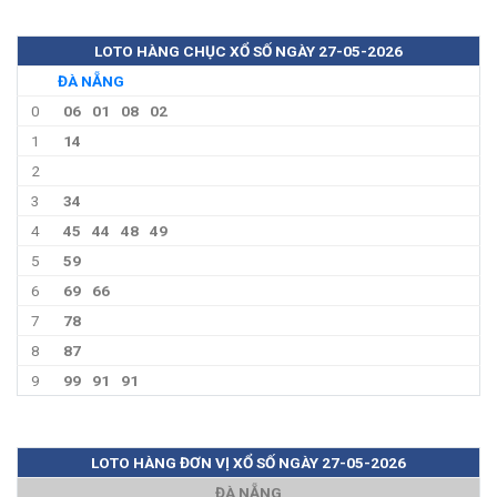
LOTO HÀNG CHỤC XỔ SỐ NGÀY 27-05-2026
ĐÀ NẴNG
0
06
01
08
02
1
14
2
3
34
4
45
44
48
49
5
59
6
69
66
7
78
8
87
9
99
91
91
LOTO HÀNG ĐƠN VỊ XỔ SỐ NGÀY 27-05-2026
ĐÀ NẴNG