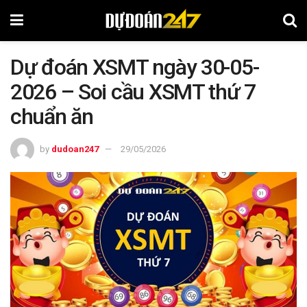
Dự đoán XSMT ngày 30-05-
2026 – Soi cầu XSMT thứ 7
chuẩn ăn
by
dudoan247
29/05/2026