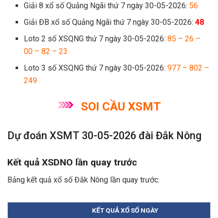
Giải 8 xổ số Quảng Ngãi thứ 7 ngày 30-05-2026:
56
Giải ĐB xổ số Quảng Ngãi thứ 7 ngày 30-05-2026:
48
Loto 2 số XSQNG thứ 7 ngày 30-05-2026:
85 – 26 –
00 – 82 – 23
Loto 3 số XSQNG thứ 7 ngày 30-05-2026:
977 – 802 –
249
SOI CẦU XSMT
Dự đoán XSMT 30-05-2026 đài Đắk Nông
Kết quả XSDNO lần quay trước
Bảng kết quả xổ số Đắk Nông lần quay trước:
KẾT QUẢ XỔ SỐ NGÀY