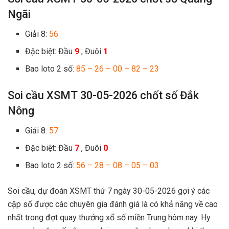
Ngãi
Giải 8:
56
Đặc biệt: Đầu
9
, Đuôi
1
Bao loto 2 số:
85 – 26 – 00 – 82 – 23
Soi cầu XSMT 30-05-2026 chốt số Đắk
Nông
Giải 8:
57
Đặc biệt: Đầu
7
, Đuôi
0
Bao loto 2 số:
56 – 28 – 08 – 05 – 03
Soi cầu, dự đoán XSMT thứ 7 ngày 30-05-2026 gợi ý các
cặp số được các chuyên gia đánh giá là có khả năng về cao
nhất trong đợt quay thưởng xổ số miền Trung hôm nay. Hy