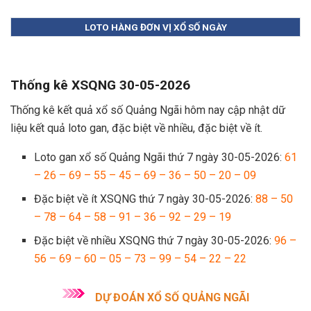
LOTO HÀNG ĐƠN VỊ XỔ SỐ NGÀY
Thống kê XSQNG 30-05-2026
Thống kê kết quả xổ số Quảng Ngãi hôm nay cập nhật dữ
liệu kết quả loto gan, đặc biệt về nhiều, đặc biệt về ít.
Loto gan xổ số Quảng Ngãi thứ 7 ngày 30-05-2026:
61
– 26 – 69 – 55 – 45 – 69 – 36 – 50 – 20 – 09
Đặc biệt về ít XSQNG thứ 7 ngày 30-05-2026:
88 – 50
– 78 – 64 – 58 – 91 – 36 – 92 – 29 – 19
Đặc biệt về nhiều XSQNG thứ 7 ngày 30-05-2026:
96 –
56 – 69 – 60 – 05 – 73 – 99 – 54 – 22 – 22
DỰ ĐOÁN XỔ SỐ QUẢNG NGÃI