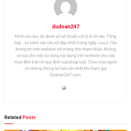
dudoan247
Kênh soi cầu, dự đoán xổ số chuẩn với tỷ lệ về cao. Tổng
hợp - so sánh các cầu số đẹp nhất trong ngày. Lưu ý: Các
thông tin trên website chỉ mang tính tham khảo. Không
cổ súy cho việc sử dụng nội dung trên website cho các
mục đích trái với quy định của pháp luật. Chúc mọi người
có những thông tin hữu ích nhất khi tham gia
Dudoan247.com
Related
Posts