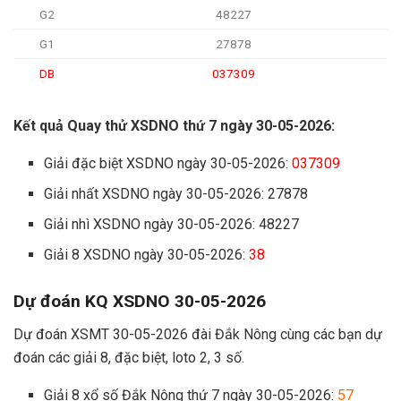
G2
48227
G1
27878
DB
037309
Kết quả Quay thử XSDNO thứ 7 ngày 30-05-2026:
Giải đặc biệt XSDNO ngày 30-05-2026:
037309
Giải nhất XSDNO ngày 30-05-2026: 27878
Giải nhì XSDNO ngày 30-05-2026: 48227
Giải 8 XSDNO ngày 30-05-2026:
38
Dự đoán KQ XSDNO 30-05-2026
Dự đoán XSMT 30-05-2026 đài Đắk Nông cùng các bạn dự
đoán các giải 8, đặc biệt, loto 2, 3 số.
Giải 8 xổ số Đắk Nông thứ 7 ngày 30-05-2026:
57