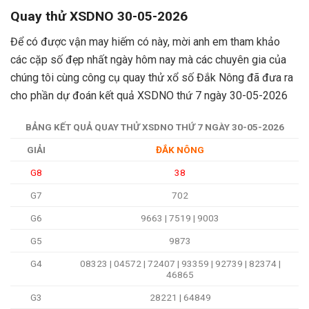
Quay thử XSDNO 30-05-2026
Để có được vận may hiếm có này, mời anh em tham khảo
các cặp số đẹp nhất ngày hôm nay mà các chuyên gia của
chúng tôi cùng công cụ quay thử xổ số Đắk Nông đã đưa ra
cho phần dự đoán kết quả XSDNO thứ 7 ngày 30-05-2026
BẢNG KẾT QUẢ QUAY THỬ XSDNO THỨ 7 NGÀY 30-05-2026
GIẢI
ĐẮK NÔNG
G8
38
G7
702
G6
9663 | 7519 | 9003
G5
9873
G4
08323 | 04572 | 72407 | 93359 | 92739 | 82374 |
46865
G3
28221 | 64849