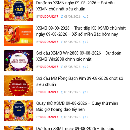
Dự đoán XSMN ngày 09-08-2026 – Soi cầu
XSMN chủ nhật siêu chuẩn
BY
DUDOAN247
08/08/2026
0
XSMB 09-08-2026 – Trực tiếp KQ XSMB chủ nhật
ngày 09-08-2026 – Xổ số miền Bắc hôm nay
BY
DUDOAN247
08/08/2026
0
Soi cầu XSMB Win2888 09-08-2026 – Dự đoán
XSMB Win2888 chính xác nhất
BY
DUDOAN247
08/08/2026
0
Soi cầu MB Rồng Bạch Kim 09-08-2026 chốt số
siêu chuẩn
BY
DUDOAN247
08/08/2026
0
Quay thử XSMB 09-08-2026 – Quay thử miền
Bắc giờ hoàng đạo lấy hên
BY
DUDOAN247
08/08/2026
0
Dự đoán XSMT ngày 09-08-2026 – Soi cầu