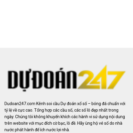
Dudoan247.com Kênh soi cầu Dự đoán xổ số – bóng đá chuẩn với
tỷ lệ về cực cao. Tổng hợp các cầu số, các số
lô đẹp nhất trong
ngày
. Chúng tôi không khuyến khích các hành vi sử dụng nội dung
trên website với mục đích cờ bạc, lô đề. Hãy ùng hộ vé số do nhà
nước phát hành để ích nước lợi nhà.