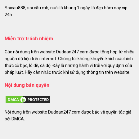
Soicau888
,
soi cầu mb
,
nuôi lô khung 1 ngày
,
lô đẹp hôm nay vip
24h
Miễn trừ trách nhiệm
Các nội dung trên website Dudoan247.com được tổng hợp từ nhiều
nguồn dữ liệu trên internet. Chúng tôi không khuyến khích các hình
thức cờ bạc, lô đề, cá độ. Đây là những hành vi trái với quy định của
pháp luật. Hãy cân nhắc trước khi sử dụng thông tin trên website.
Nội dung bản quyền
Nội dung trên website Dudoan247.com được bảo vệ quyền tác giả
bởi DMCA.