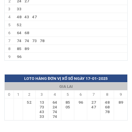
2
24
27
3
33
4
48
43
47
5
52
6
64
68
7
74
74
73
78
8
85
89
9
96
LOTO HÀNG ĐƠN VỊ XỔ SỐ NGÀY 17-01-2025
GIA LAI
0
1
2
3
4
5
6
7
8
9
52
13
64
85
96
27
48
89
73
24
05
47
68
43
74
78
33
74