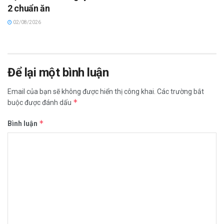
2 chuẩn ăn
02/08/2026
Để lại một bình luận
Email của bạn sẽ không được hiển thị công khai.
Các trường bắt
*
buộc được đánh dấu
*
Bình luận