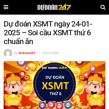
Dự đoán XSMT ngày 24-01-
2025 – Soi cầu XSMT thứ 6
chuẩn ăn
by
dudoan247
23/01/2025