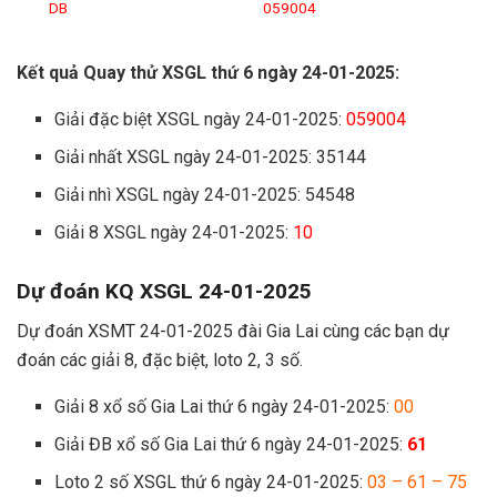
DB
059004
Kết quả Quay thử XSGL thứ 6 ngày 24-01-2025:
Giải đặc biệt XSGL ngày 24-01-2025:
059004
Giải nhất XSGL ngày 24-01-2025: 35144
Giải nhì XSGL ngày 24-01-2025: 54548
Giải 8 XSGL ngày 24-01-2025:
10
Dự đoán KQ XSGL 24-01-2025
Dự đoán XSMT 24-01-2025 đài Gia Lai cùng các bạn dự
đoán các giải 8, đặc biệt, loto 2, 3 số.
Giải 8 xổ số Gia Lai thứ 6 ngày 24-01-2025:
00
Giải ĐB xổ số Gia Lai thứ 6 ngày 24-01-2025:
61
Loto 2 số XSGL thứ 6 ngày 24-01-2025:
03 – 61 – 75