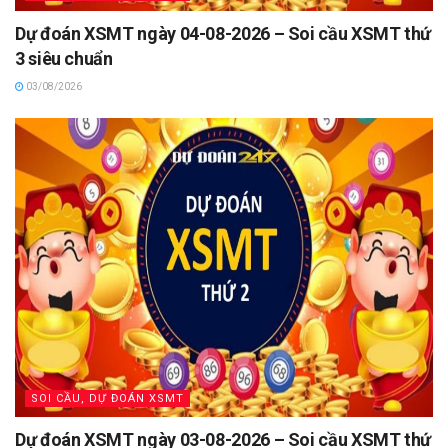
Dự đoán XSMT ngày 04-08-2026 – Soi cầu XSMT thứ
3 siêu chuẩn
03/08/2026
SOI CẦU, DỰ ĐOÁN XSMT
Dự đoán XSMT ngày 03-08-2026 – Soi cầu XSMT thứ