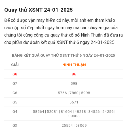
Quay thử XSNT 24-01-2025
Để có được vận may hiếm có này, mời anh em tham khảo
các cặp số đẹp nhất ngày hôm nay mà các chuyên gia của
chúng tôi cùng công cụ quay thử xổ số Ninh Thuận đã đưa ra
cho phần dự đoán kết quả XSNT thứ 6 ngày 24-01-2025
BẢNG KẾT QUẢ QUAY THỬ XSNT THỨ 6 NGÀY 24-01-2025
GIẢI
NINH THUẬN
G8
86
G7
598
G6
5766 | 7860 | 5998
G5
5671
G4
58564 | 52081 | 81604 | 48218 | 34526 | 54256 |
58906
G3
25554 | 53069