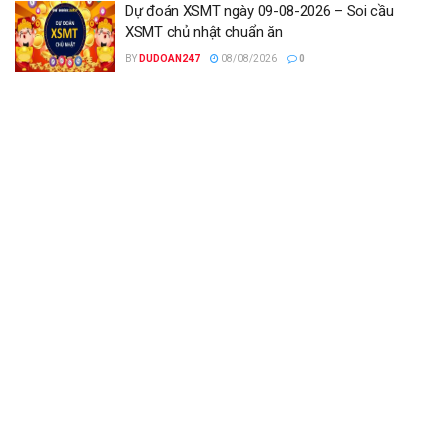
Dự đoán XSMT ngày 09-08-2026 – Soi cầu
XSMT chủ nhật chuẩn ăn
BY
DUDOAN247
08/08/2026
0