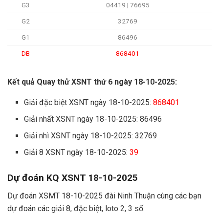
G3
04419 | 76695
G2
32769
G1
86496
DB
868401
Kết quả Quay thử XSNT thứ 6 ngày 18-10-2025:
Giải đặc biệt XSNT ngày 18-10-2025:
868401
Giải nhất XSNT ngày 18-10-2025: 86496
Giải nhì XSNT ngày 18-10-2025: 32769
Giải 8 XSNT ngày 18-10-2025:
39
Dự đoán KQ XSNT 18-10-2025
Dự đoán XSMT 18-10-2025 đài Ninh Thuận cùng các bạn
dự đoán các giải 8, đặc biệt, loto 2, 3 số.