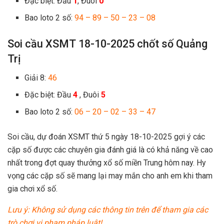
Đặc biệt: Đầu
1
, Đuôi
0
Bao loto 2 số:
94 – 89 – 50 – 23 – 08
Soi cầu XSMT 18-10-2025 chốt số Quảng
Trị
Giải 8:
46
Đặc biệt: Đầu
4
, Đuôi
5
Bao loto 2 số:
06 – 20 – 02 – 33 – 47
Soi cầu, dự đoán XSMT thứ 5 ngày 18-10-2025 gợi ý các
cặp số được các chuyên gia đánh giá là có khả năng về cao
nhất trong đợt quay thưởng xổ số miền Trung hôm nay. Hy
vọng các cặp số sẽ mang lại may mắn cho anh em khi tham
gia chơi xổ số.
Lưu ý: Không sử dụng các thông tin trên để tham gia các
trò chơi vi phạm pháp luật!