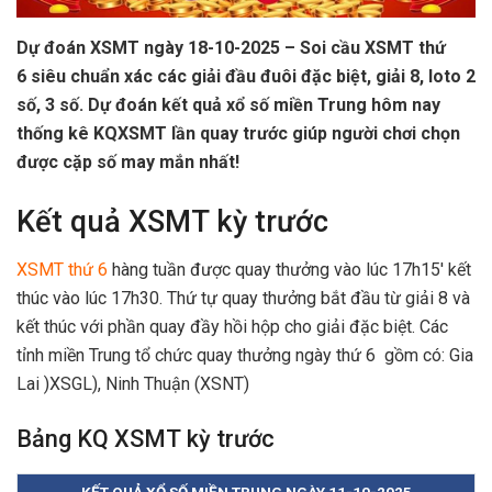
Dự đoán XSMT ngày 18-10-2025 – Soi cầu XSMT thứ
6 siêu chuẩn xác các giải đầu đuôi đặc biệt, giải 8, loto 2
số, 3 số. Dự đoán kết quả xổ số miền Trung hôm nay
thống kê KQXSMT lần quay trước giúp người chơi chọn
được cặp số may mắn nhất!
Kết quả XSMT kỳ trước
XSMT thứ 6
hàng tuần được quay thưởng vào lúc 17h15' kết
thúc vào lúc 17h30. Thứ tự quay thưởng bắt đầu từ giải 8 và
kết thúc với phần quay đầy hồi hộp cho giải đặc biệt. Các
tỉnh miền Trung tổ chức quay thưởng ngày thứ 6 gồm có: Gia
Lai )XSGL), Ninh Thuận (XSNT)
Bảng KQ XSMT kỳ trước
KẾT QUẢ XỔ SỐ MIỀN TRUNG NGÀY 11-10-2025