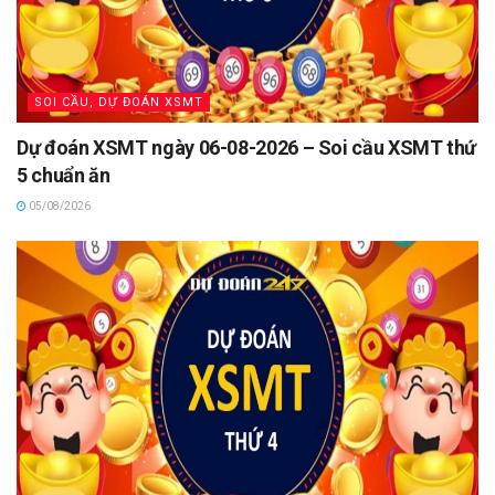
SOI CẦU, DỰ ĐOÁN XSMT
Dự đoán XSMT ngày 06-08-2026 – Soi cầu XSMT thứ
5 chuẩn ăn
05/08/2026