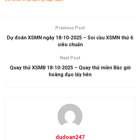
Previous Post
Dự đoán XSMN ngày 18-10-2025 – Soi cầu XSMN thứ 6
siêu chuẩn
Next Post
Quay thử XSMB 18-10-2025 – Quay thử miền Bắc giờ
hoàng đạo lấy hên
dudoan247