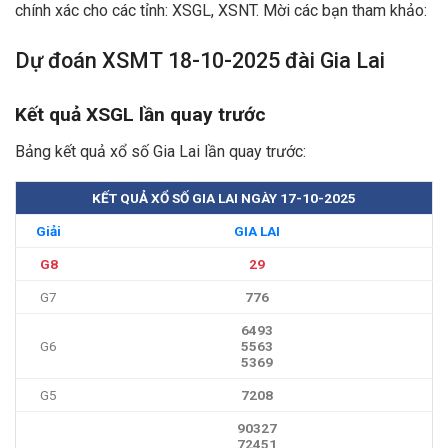
chính xác cho các tỉnh: XSGL, XSNT. Mời các bạn tham khảo:
Dự đoán XSMT 18-10-2025 đài Gia Lai
Kết quả XSGL lần quay trước
Bảng kết quả xổ số Gia Lai lần quay trước:
KẾT QUẢ XỔ SỐ GIA LAI NGÀY 17-10-2025
Giải
GIA LAI
G8
29
G7
776
6493
G6
5563
5369
G5
7208
90327
72451