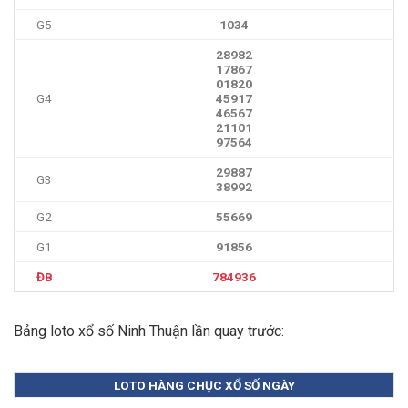
G5
1034
28982
17867
01820
G4
45917
46567
21101
97564
29887
G3
38992
G2
55669
G1
91856
ĐB
784936
Bảng loto xổ số Ninh Thuận lần quay trước:
LOTO HÀNG CHỤC XỔ SỐ NGÀY