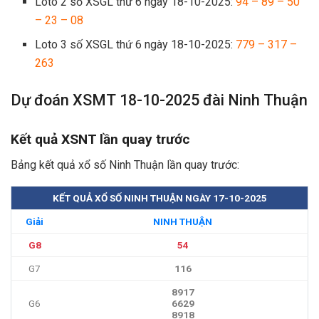
Loto 2 số XSGL thứ 6 ngày 18-10-2025:
94 – 89 – 50
– 23 – 08
Loto 3 số XSGL thứ 6 ngày 18-10-2025:
779 – 317 –
263
Dự đoán XSMT 18-10-2025 đài Ninh Thuận
Kết quả XSNT lần quay trước
Bảng kết quả xổ số Ninh Thuận lần quay trước:
KẾT QUẢ XỔ SỐ NINH THUẬN NGÀY 17-10-2025
Giải
NINH THUẬN
G8
54
G7
116
8917
G6
6629
8918