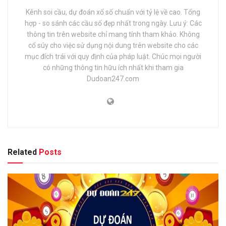
Kênh soi cầu, dự đoán xổ số chuẩn với tỷ lệ về cao. Tổng
hợp - so sánh các cầu số đẹp nhất trong ngày. Lưu ý: Các
thông tin trên website chỉ mang tính tham khảo. Không
cổ súy cho việc sử dụng nội dung trên website cho các
mục đích trái với quy định của pháp luật. Chúc mọi người
có những thông tin hữu ích nhất khi tham gia
Dudoan247.com
Related
Posts