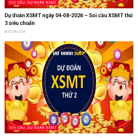
SOI CẦU, DỰ ĐOÁN XSMT
Dự đoán XSMT ngày 04-08-2026 – Soi cầu XSMT thứ
3 siêu chuẩn
03/08/2026
SOI CẦU, DỰ ĐOÁN XSMT