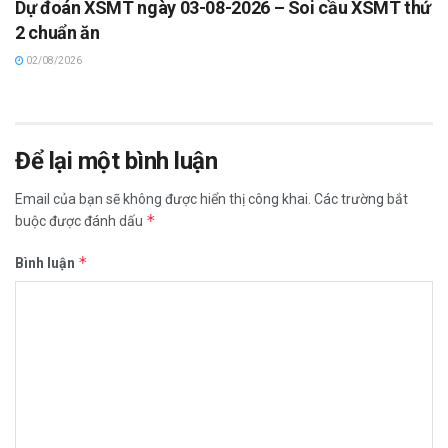
Dự đoán XSMT ngày 03-08-2026 – Soi cầu XSMT thứ
2 chuẩn ăn
02/08/2026
Để lại một bình luận
Email của bạn sẽ không được hiển thị công khai.
Các trường bắt
*
buộc được đánh dấu
*
Bình luận