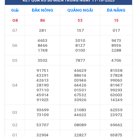
Giải
ĐẮK NÔNG
QUẢNG NGÃI
ĐÀ NẴNG
G8
86
53
15
G7
281
157
017
4653
3010
9473
G6
8466
8127
8936
1748
0100
2288
G5
3502
7877
4706
91751
46629
81558
43291
88614
37828
42613
03946
99063
G4
28190
64426
81947
97110
01501
99293
45914
67532
63003
91925
30926
14249
93699
21083
62559
G3
73109
44623
23972
G2
53707
08089
69662
G1
32904
22827
65875