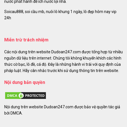
nước phát hành để ích nước lợi nhà.
Soicau888
,
soi cầu mb
,
nuôi lô khung 1 ngày
,
lô đẹp hôm nay vip
24h
Miễn trừ trách nhiệm
Các nội dung trên website Dudoan247.com được tổng hợp từ nhiều
nguồn dữ liệu trên internet. Chúng tôi không khuyến khích các hình
thức cờ bạc, lô đề, cá độ. Đây là những hành vi trái với quy định của
pháp luật. Hãy cân nhắc trước khi sử dụng thông tin trên website.
Nội dung bản quyền
Nội dung trên website Dudoan247.com được bảo vệ quyền tác giả
bởi DMCA.