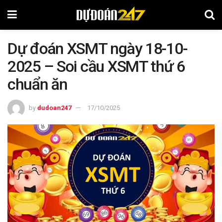
Dự đoán XSMT ngày 18-10-
2025 – Soi cầu XSMT thứ 6
chuẩn ăn
by
dudoan247
17/10/2025