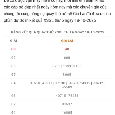
Để có được vận may hiếm có này, mời anh em tham khảo
các cặp số đẹp nhất ngày hôm nay mà các chuyên gia của
chúng tôi cùng công cụ quay thử xổ số Gia Lai đã đưa ra cho
phần dự đoán kết quả XSGL thứ 6 ngày 18-10-2025
BẢNG KẾT QUẢ QUAY THỬ XSGL THỨ 6 NGÀY 18-10-2025
GIẢI
GIA LAI
G8
40
G7
668
G6
0266 | 1393 | 3185
G5
3665
G4
83610 | 49311 | 37138 | 84679 | 24319 | 99402 |
45589
G3
40715 | 78283
G2
93637
G1
16085