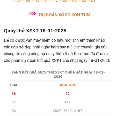
– 53 – 93 – 13 – 31 – 12 – 06 – 62 – 85 – 01
DỰ ĐOÁN XỔ SỐ KON TUM
Quay thử XSKT 18-01-2026
Để có được vận may hiếm có này, mời anh em tham khảo
các cặp số đẹp nhất ngày hôm nay mà các chuyên gia của
chúng tôi cùng công cụ quay thử xổ số Kon Tum đã đưa ra
cho phần dự đoán kết quả XSKT chủ nhật ngày 18-01-2026
BẢNG KẾT QUẢ QUAY THỬ XSKT CHỦ NHẬT NGÀY 18-01-
2026
GIẢI
KON TUM
G8
52
G7
417
G6
7637 | 6849 | 2167