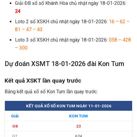
Giải ĐB xổ số Khánh Hòa chủ nhật ngày 18-01-2026:
24
Loto 2 số XSKH chủ nhật ngày 18-01-2026:
16 – 62 –
81 – 47 – 43
Loto 3 số XSKH chủ nhật ngày 18-01-2026:
058 – 428
– 300
Dự đoán XSMT 18-01-2026 đài Kon Tum
Kết quả XSKT lần quay trước
Bảng kết quả xổ số Kon Tum lần quay trước:
KẾT QUẢ XỔ SỐ KON TUM NGÀY 11-01-2026
Giải
KON TUM
G8
23
G7
674