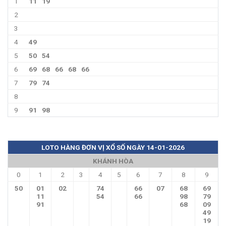
1
11
19
2
3
4
49
5
50
54
6
69
68
66
68
66
7
79
74
8
9
91
98
LOTO HÀNG ĐƠN VỊ XỔ SỐ NGÀY 14-01-2026
KHÁNH HÒA
0
1
2
3
4
5
6
7
8
9
50
01
02
74
66
07
68
69
11
54
66
98
79
91
68
09
49
19