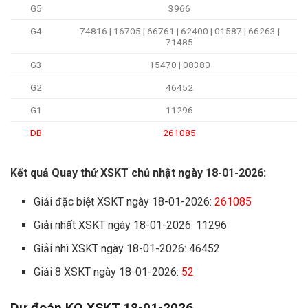
G5
3966
G4
74816 | 16705 | 66761 | 62400 | 01587 | 66263 |
71485
G3
15470 | 08380
G2
46452
G1
11296
DB
261085
Kết quả Quay thử XSKT chủ nhật ngày 18-01-2026:
Giải đặc biệt XSKT ngày 18-01-2026:
261085
Giải nhất XSKT ngày 18-01-2026: 11296
Giải nhì XSKT ngày 18-01-2026: 46452
Giải 8 XSKT ngày 18-01-2026:
52
Dự đoán KQ XSKT 18-01-2026