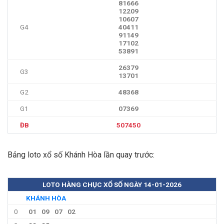
81666
12209
10607
G4
40411
91149
17102
53891
26379
G3
13701
G2
48368
G1
07369
ĐB
507450
Bảng loto xổ số Khánh Hòa lần quay trước:
LOTO HÀNG CHỤC XỔ SỐ NGÀY 14-01-2026
KHÁNH HÒA
0
01
09
07
02