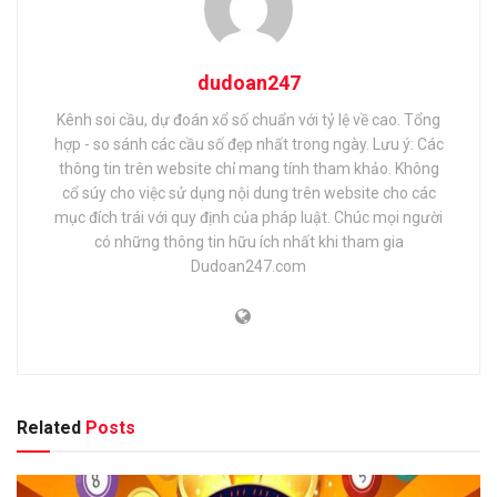
dudoan247
Kênh soi cầu, dự đoán xổ số chuẩn với tỷ lệ về cao. Tổng
hợp - so sánh các cầu số đẹp nhất trong ngày. Lưu ý: Các
thông tin trên website chỉ mang tính tham khảo. Không
cổ súy cho việc sử dụng nội dung trên website cho các
mục đích trái với quy định của pháp luật. Chúc mọi người
có những thông tin hữu ích nhất khi tham gia
Dudoan247.com
Related
Posts