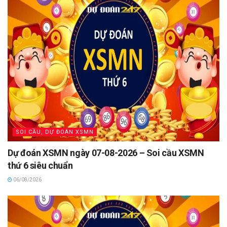
SOI CẦU, DỰ ĐOÁN XSMN
Dự đoán XSMN ngày 07-08-2026 – Soi cầu XSMN
thứ 6 siêu chuẩn
06/08/2026