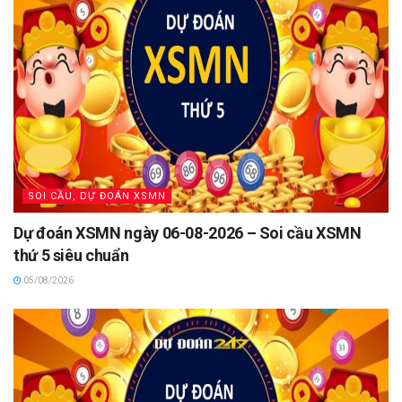
SOI CẦU, DỰ ĐOÁN XSMN
Dự đoán XSMN ngày 06-08-2026 – Soi cầu XSMN
thứ 5 siêu chuẩn
05/08/2026