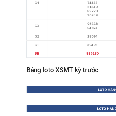
G4
74433
21340
52778
26259
96228
G3
04874
G2
28094
G1
39491
ĐB
889280
Bảng loto XSMT kỳ trước
LOTO HÀN
LOTO HÀNG