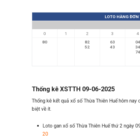
LOTO HÀNG ĐƠN V
0
1
2
3
4
80
82
63
0
52
43
3
7
Thống kê XSTTH 09-06-2025
Thống kê kết quả xổ số Thừa Thiên Huế hôm nay cập
biệt về ít.
Loto gan xổ số Thừa Thiên Huế thứ 2 ngày 
20