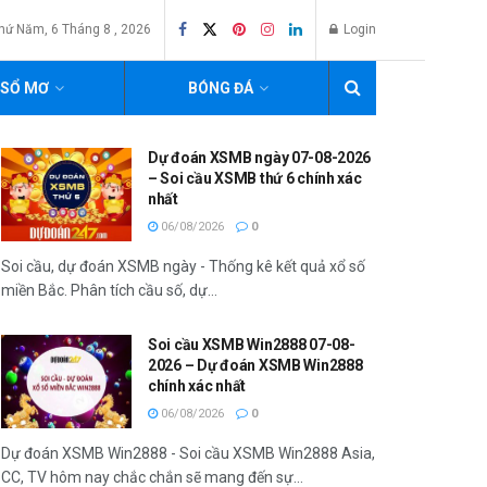
hứ Năm, 6 Tháng 8 , 2026
Login
SỔ MƠ
BÓNG ĐÁ
Dự đoán XSMB ngày 07-08-2026
– Soi cầu XSMB thứ 6 chính xác
nhất
06/08/2026
0
Soi cầu, dự đoán XSMB ngày - Thống kê kết quả xổ số
miền Bắc. Phân tích cầu số, dự...
Soi cầu XSMB Win2888 07-08-
2026 – Dự đoán XSMB Win2888
chính xác nhất
06/08/2026
0
Dự đoán XSMB Win2888 - Soi cầu XSMB Win2888 Asia,
CC, TV hôm nay chắc chắn sẽ mang đến sự...