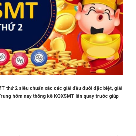
thứ 2 siêu chuẩn xác các giải đầu đuôi đặc biệt, giải
n Trung hôm nay thống kê KQXSMT lần quay trước giúp