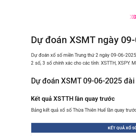
Dự đoán XSMT ngày 09-
Dự đoán xổ số miền Trung thứ 2 ngày 09-06-202
2 số, 3 số chính xác cho các tỉnh: XSTTH, XSPY. 
Dự đoán XSMT 09-06-2025 đài
Kết quả XSTTH lần quay trước
Bảng kết quả xổ số Thừa Thiên Huế lần quay trước
KẾT QUẢ XỔ S