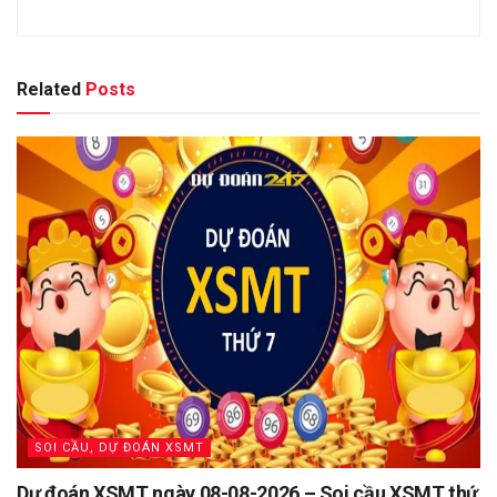
Related
Posts
SOI CẦU, DỰ ĐOÁN XSMT
Dự đoán XSMT ngày 08-08-2026 – Soi cầu XSMT thứ