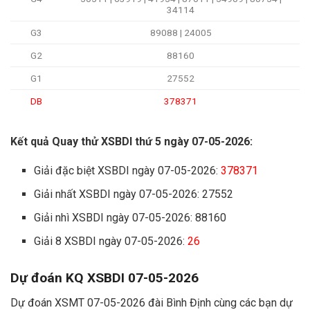
34114
G3
89088 | 24005
G2
88160
G1
27552
DB
378371
Kết quả Quay thử XSBDI thứ 5 ngày 07-05-2026:
Giải đặc biệt XSBDI ngày 07-05-2026:
378371
Giải nhất XSBDI ngày 07-05-2026: 27552
Giải nhì XSBDI ngày 07-05-2026: 88160
Giải 8 XSBDI ngày 07-05-2026:
26
Dự đoán KQ XSBDI 07-05-2026
Dự đoán XSMT 07-05-2026 đài Bình Định cùng các bạn dự