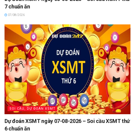
7 chuẩn ăn
07/08/2026
SOI CẦU, DỰ ĐOÁN XSMT
Dự đoán XSMT ngày 07-08-2026 – Soi cầu XSMT thứ
6 chuẩn ăn