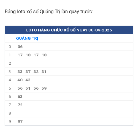
Bảng loto xổ số Quảng Trị lần quay trước:
LOTO HÀNG CHỤC XỔ SỐ NGÀY 30-04-2026
QUẢNG TRỊ
0
06
1
17
18
17
18
2
3
33
37
32
31
4
40
43
5
56
51
56
59
6
63
7
72
8
9
97