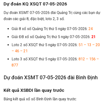
Dự đoán KQ XSQT 07-05-2026
Dự đoán XSMT 07-05-2026 đài Quảng Trị cùng các bạn dự
đoán các giải 8, đặc biệt, loto 2, 3 số.
Giải 8 xổ số Quảng Trị thứ 5 ngày 07-05-2026:
24
Giải ĐB xổ số Quảng Trị thứ 5 ngày 07-05-2026:
21
Loto 2 số XSQT thứ 5 ngày 07-05-2026:
51 – 13 – 20
– 46 – 21
Loto 3 số XSQT thứ 5 ngày 07-05-2026:
812 – 156 –
877
Dự đoán XSMT 07-05-2026 đài Bình Định
Kết quả XSBDI lần quay trước
Bảng kết quả xổ số Bình Định lần quay trước: