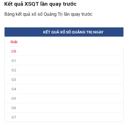
Kết quả XSQT lần quay trước
Bảng kết quả xổ số Quảng Trị lần quay trước:
KẾT QUẢ XỔ SỐ QUẢNG TRỊ NGÀY
Giải
DB
G1
G2
G3
G4
G5
G6
G7