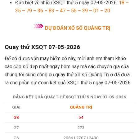
Đặc biệt về nhiều XSQT thứ 5 ngày 07-05-2026:
18 –
35 – 79 – 36 – 83 – 47 – 55 – 39 – 01 – 20
DỰ ĐOÁN XỔ SỐ QUẢNG TRỊ
Quay thử XSQT 07-05-2026
Để có được vận may hiếm có này, mời anh em tham khảo
các cặp số đẹp nhất ngày hôm nay mà các chuyên gia của
chúng tôi cùng công cụ quay thử xổ số Quảng Trị ơ đã đưa
ra cho phần dự đoán kết quả XSQT thứ 5 ngày 07-05-2026
BẢNG KẾT QUẢ QUAY THỬ XSQT THỨ 5 NGÀY 07-05-2026
GIẢI
QUẢNG TRỊ
G8
54
G7
273
G6
2086 | 2707 | 2490