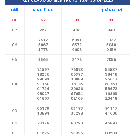
Giải
BÌNH ĐỊNH
QUẢNG TRỊ
G8
57
91
31
G7
222
436
943
7512
6951
1132
G6
5067
8572
5040
4773
9602
0159
G5
3565
2172
7056
74597
76073
55537
18256
66397
38418
99094
30889
26617
G4
91160
18125
81751
01734
20036
58672
98027
67654
16863
04607
02105
20418
06179
63193
91117
G3
10894
35298
41606
G2
73329
80790
46897
G1
81275
95326
88233