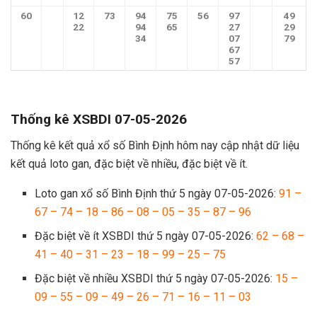
60
12
73
94
75
56
97
49
22
94
65
27
29
34
07
79
67
57
Thống kê XSBDI 07-05-2026
Thống kê kết quả xổ số Bình Định hôm nay cập nhật dữ liệu
kết quả loto gan, đặc biệt về nhiều, đặc biệt về ít.
Loto gan xổ số Bình Định thứ 5 ngày 07-05-2026:
91 –
67 – 74 – 18 – 86 – 08 – 05 – 35 – 87 – 96
Đặc biệt về ít XSBDI thứ 5 ngày 07-05-2026:
62 – 68 –
41 – 40 – 31 – 23 – 18 – 99 – 25 – 75
Đặc biệt về nhiều XSBDI thứ 5 ngày 07-05-2026:
15 –
09 – 55 – 09 – 49 – 26 – 71 – 16 – 11 – 03