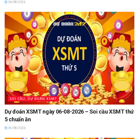
06/08/2026
SOI CẦU, DỰ ĐOÁN XSMT
Dự đoán XSMT ngày 06-08-2026 – Soi cầu XSMT thứ
5 chuẩn ăn
05/08/2026