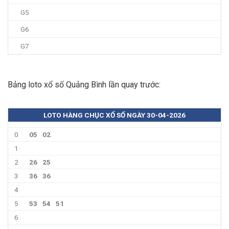
G5
G6
G7
Bảng loto xổ số Quảng Bình lần quay trước:
LOTO HÀNG CHỤC XỔ SỐ NGÀY 30-04-2026
0
05
02
1
2
26
25
3
36
36
4
5
53
54
51
6