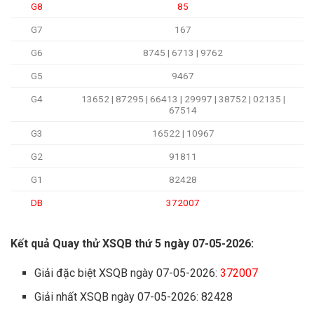
G8
85
G7
167
G6
8745 | 6713 | 9762
G5
9467
G4
13652 | 87295 | 66413 | 29997 | 38752 | 02135 |
67514
G3
16522 | 10967
G2
91811
G1
82428
DB
372007
Kết quả Quay thử XSQB thứ 5 ngày 07-05-2026:
Giải đặc biệt XSQB ngày 07-05-2026:
372007
Giải nhất XSQB ngày 07-05-2026: 82428