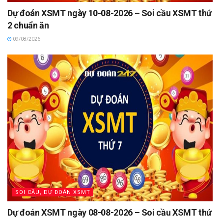
Dự đoán XSMT ngày 10-08-2026 – Soi cầu XSMT thứ
2 chuẩn ăn
09/08/2026
SOI CẦU, DỰ ĐOÁN XSMT
Dự đoán XSMT ngày 08-08-2026 – Soi cầu XSMT thứ