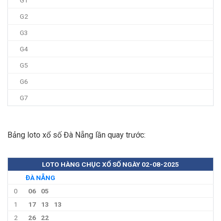
G2
G3
G4
G5
G6
G7
Bảng loto xổ số Đà Nẵng lần quay trước:
LOTO HÀNG CHỤC XỔ SỐ NGÀY 02-08-2025
ĐÀ NẴNG
0
06
05
1
17
13
13
2
26
22