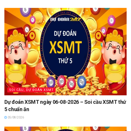
SOI CẦU, DỰ ĐOÁN XSMT
Dự đoán XSMT ngày 06-08-2026 – Soi cầu XSMT thứ
5 chuẩn ăn
05/08/2026