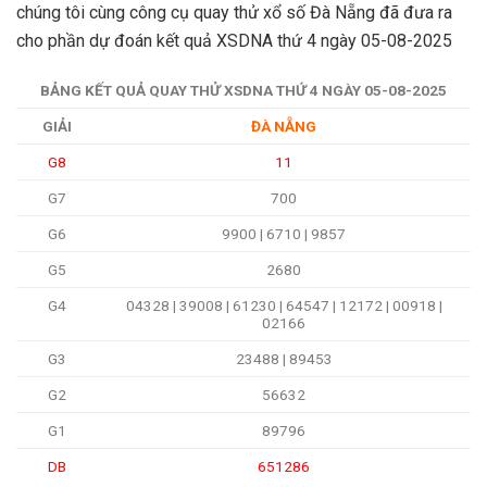
chúng tôi cùng công cụ quay thử xổ số Đà Nẵng đã đưa ra
cho phần dự đoán kết quả XSDNA thứ 4 ngày 05-08-2025
BẢNG KẾT QUẢ QUAY THỬ XSDNA THỨ 4 NGÀY 05-08-2025
GIẢI
ĐÀ NẴNG
G8
11
G7
700
G6
9900 | 6710 | 9857
G5
2680
G4
04328 | 39008 | 61230 | 64547 | 12172 | 00918 |
02166
G3
23488 | 89453
G2
56632
G1
89796
DB
651286