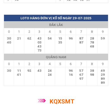
LOTO HÀNG ĐƠN VỊ XỔ SỐ NGÀY 29-07-2025
ĐĂK LẮK
0
1
2
3
4
5
6
7
8
9
30
21
62
43
54
15
96
87
28
59
40
03
35
87
78
43
48
73
QUẢNG NAM
0
1
2
3
4
5
6
7
8
9
30
11
92
43
24
96
57
38
49
41
24
16
67
98
29
97
89
89
KQXSMT