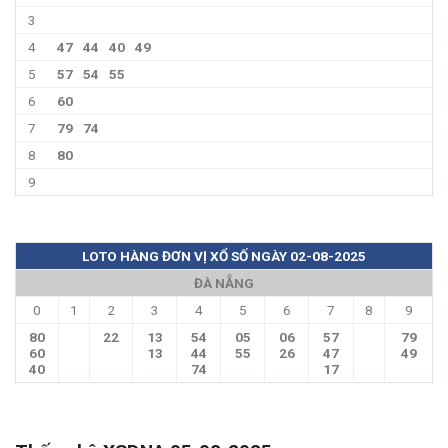
3
4
47
44
40
49
5
57
54
55
6
60
7
79
74
8
80
9
LOTO HÀNG ĐƠN VỊ XỔ SỐ NGÀY 02-08-2025
ĐÀ NẴNG
0
1
2
3
4
5
6
7
8
9
80
22
13
54
05
06
57
79
60
13
44
55
26
47
49
40
74
17