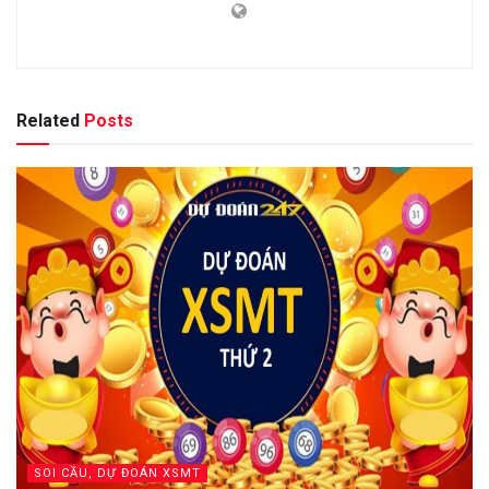
Related
Posts
SOI CẦU, DỰ ĐOÁN XSMT