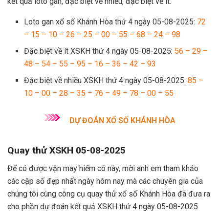
kết quả loto gan, đặc biệt về nhiều, đặc biệt về ít.
Loto gan xổ số Khánh Hòa thứ 4 ngày 05-08-2025:
72
– 15 – 10 – 26 – 25 – 00 – 55 – 68 – 24 – 98
Đặc biệt về ít XSKH thứ 4 ngày 05-08-2025:
56 – 29 –
48 – 54 – 55 – 95 – 16 – 36 – 42 – 93
Đặc biệt về nhiều XSKH thứ 4 ngày 05-08-2025:
85 –
10 – 00 – 28 – 35 – 76 – 49 – 78 – 00 – 55
DỰ ĐOÁN XỔ SỐ KHÁNH HÒA
Quay thử XSKH 05-08-2025
Để có được vận may hiếm có này, mời anh em tham khảo
các cặp số đẹp nhất ngày hôm nay mà các chuyên gia của
chúng tôi cùng công cụ quay thử xổ số Khánh Hòa đã đưa ra
cho phần dự đoán kết quả XSKH thứ 4 ngày 05-08-2025