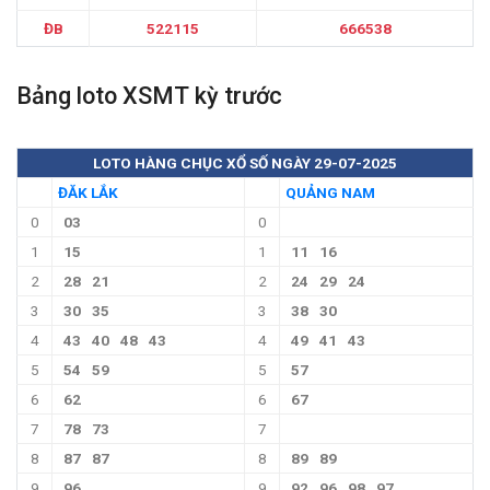
ĐB
522115
666538
Bảng loto XSMT kỳ trước
LOTO HÀNG CHỤC XỔ SỐ NGÀY 29-07-2025
ĐĂK LẮK
QUẢNG NAM
0
03
0
1
15
1
11
16
2
28
21
2
24
29
24
3
30
35
3
38
30
4
43
40
48
43
4
49
41
43
5
54
59
5
57
6
62
6
67
7
78
73
7
8
87
87
8
89
89
9
96
9
92
96
98
97