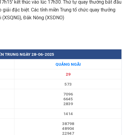
7h15' kết thúc vào lúc 17h30. Thứ tự quay thưởng bắt đầu
o giải đặc biệt. Các tỉnh miền Trung tổ chức quay thưởng
ãi (XSQNG), Đắk Nông (XSDNO)
ỀN TRUNG NGÀY 28-06-2025
QUẢNG NGÃI
29
573
7096
6645
2839
1414
38798
48904
22947