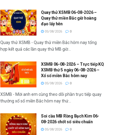
Quay thử XSMB 06-08-2026 –
Quay thử miền Bắc giờ hoàng
đạo lấy hên
05/08/2026
0
Quay thử XSMB - Quay thử miền Bắc hôm nay tổng
hợp kết quả các lần quay thử MB giờ...
XSMB 06-08-2026 – Trực tiếp KQ
XSMB thứ 5 ngày 06-08-2026 –
Xổ số miền Bắc hôm nay
05/08/2026
0
XSMB - Mời anh em cùng theo dõi phần trực tiếp quay
thưởng xổ số miền Bắc hôm nay thứ...
Soi cầu MB Rồng Bạch Kim 06-
08-2026 chốt số siêu chuẩn
05/08/2026
0