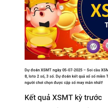
Dự đoán XSMT ngày 05-07-2025 – Soi cầu XSMT 
8, loto 2 số, 3 số. Dự đoán kết quả xổ số miề
người chơi chọn được cặp số may mắn nhất!
Kết quả XSMT kỳ trước