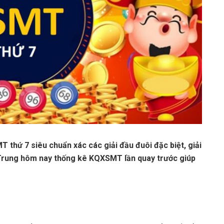
thứ 7 siêu chuẩn xác các giải đầu đuôi đặc biệt, giải
n Trung hôm nay thống kê KQXSMT lần quay trước giúp