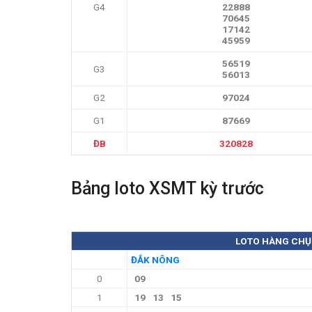
G4
22888
70645
17142
45959
56519
G3
56013
G2
97024
G1
87669
ĐB
320828
Bảng loto XSMT kỳ trước
LOTO HÀNG CHỤC
ĐẮK NÔNG
0
09
1
19
13
15