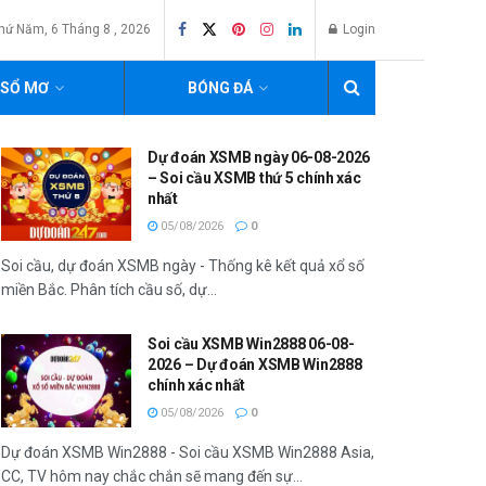
hứ Năm, 6 Tháng 8 , 2026
Login
SỔ MƠ
BÓNG ĐÁ
Dự đoán XSMB ngày 06-08-2026
– Soi cầu XSMB thứ 5 chính xác
nhất
05/08/2026
0
Soi cầu, dự đoán XSMB ngày - Thống kê kết quả xổ số
miền Bắc. Phân tích cầu số, dự...
Soi cầu XSMB Win2888 06-08-
2026 – Dự đoán XSMB Win2888
chính xác nhất
05/08/2026
0
Dự đoán XSMB Win2888 - Soi cầu XSMB Win2888 Asia,
CC, TV hôm nay chắc chắn sẽ mang đến sự...