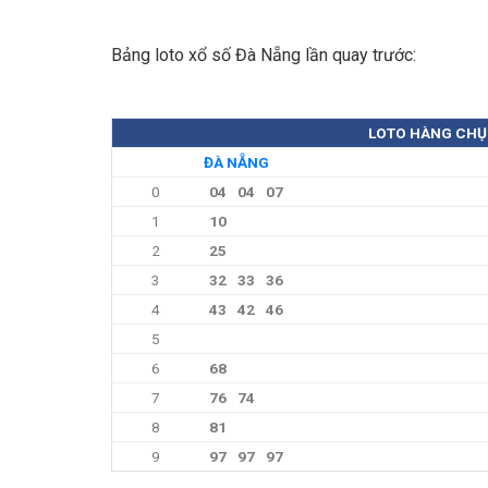
Bảng loto xổ số Đà Nẵng lần quay trước:
LOTO HÀNG CHỤC
ĐÀ NẴNG
0
04
04
07
1
10
2
25
3
32
33
36
4
43
42
46
5
6
68
7
76
74
8
81
9
97
97
97