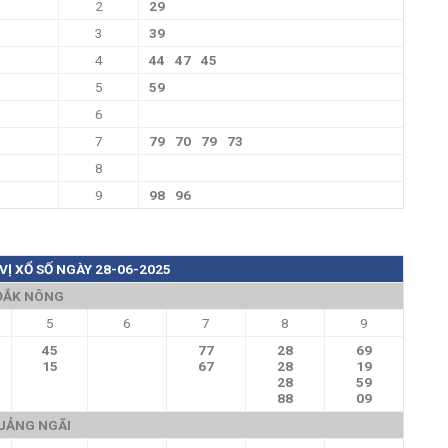
2
29
3
39
4
44
47
45
5
59
6
7
79
70
79
73
8
9
98
96
Ị XỔ SỐ NGÀY 28-06-2025
ĐẮK NÔNG
5
6
7
8
9
45
77
28
69
15
67
28
19
28
59
88
09
UẢNG NGÃI