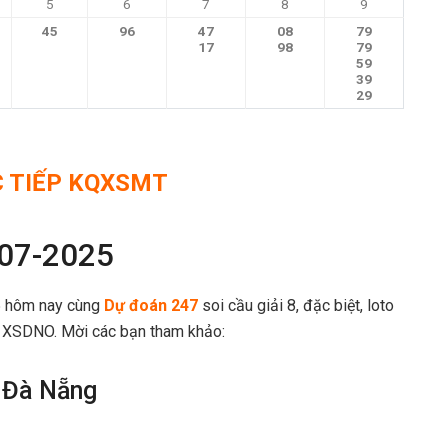
5
6
7
8
9
45
96
47
08
79
17
98
79
59
39
29
 TIẾP KQXSMT
07-2025
5 hôm nay cùng
Dự đoán 247
soi cầu giải 8, đặc biệt, loto
, XSDNO. Mời các bạn tham khảo:
 Đà Nẵng