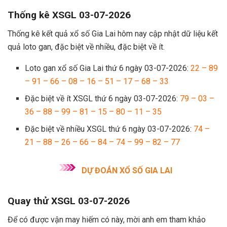
Thống kê XSGL 03-07-2026
Thống kê kết quả xổ số Gia Lai hôm nay cập nhật dữ liệu kết
quả loto gan, đặc biệt về nhiều, đặc biệt về ít.
Loto gan xổ số Gia Lai thứ 6 ngày 03-07-2026:
22 – 89
– 91 – 66 – 08 – 16 – 51 – 17 – 68 – 33
Đặc biệt về ít XSGL thứ 6 ngày 03-07-2026:
79 – 03 –
36 – 88 – 99 – 81 – 15 – 80 – 11 – 35
Đặc biệt về nhiều XSGL thứ 6 ngày 03-07-2026:
74 –
21 – 88 – 26 – 66 – 84 – 74 – 99 – 82 – 77
DỰ ĐOÁN XỔ SỐ GIA LAI
Quay thử XSGL 03-07-2026
Để có được vận may hiếm có này, mời anh em tham khảo