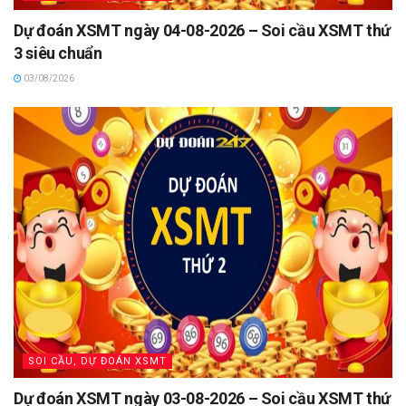
Dự đoán XSMT ngày 04-08-2026 – Soi cầu XSMT thứ
3 siêu chuẩn
03/08/2026
SOI CẦU, DỰ ĐOÁN XSMT
Dự đoán XSMT ngày 03-08-2026 – Soi cầu XSMT thứ