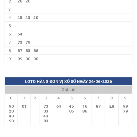
2
28
20
3
4
45
43
40
5
6
64
7
73
79
8
87
83
86
9
99
90
90
LOTO HÀNG ĐƠN VỊ XỔ SỐ NGÀY 26-06-2026
GIA LAI
0
1
2
3
4
5
6
7
8
9
90
01
73
64
45
16
87
28
99
20
03
05
86
79
40
43
90
83