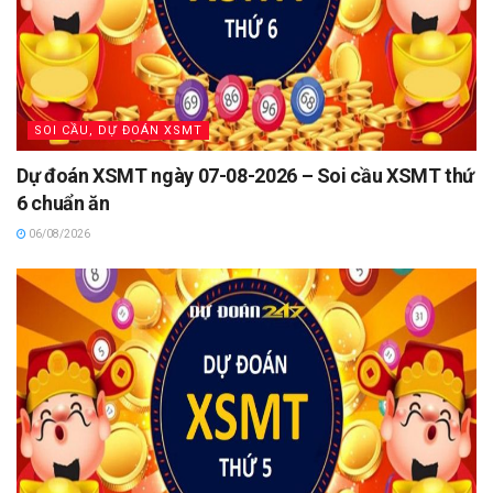
SOI CẦU, DỰ ĐOÁN XSMT
Dự đoán XSMT ngày 07-08-2026 – Soi cầu XSMT thứ
6 chuẩn ăn
06/08/2026