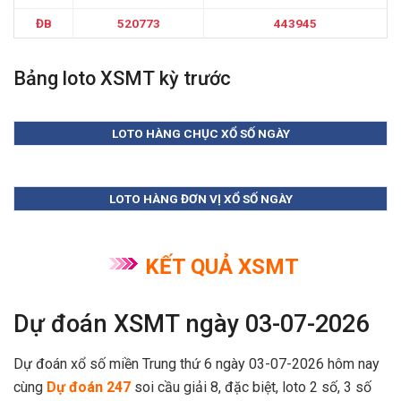
ĐB
520773
443945
Bảng loto XSMT kỳ trước
LOTO HÀNG CHỤC XỔ SỐ NGÀY
LOTO HÀNG ĐƠN VỊ XỔ SỐ NGÀY
KẾT QUẢ XSMT
Dự đoán XSMT ngày 03-07-2026
Dự đoán xổ số miền Trung thứ 6 ngày 03-07-2026 hôm nay
cùng
Dự đoán 247
soi cầu giải 8, đặc biệt, loto 2 số, 3 số