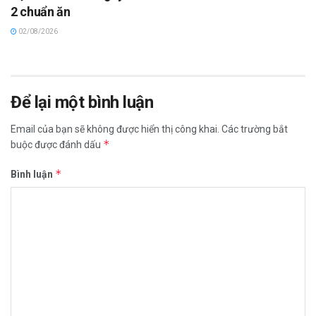
2 chuẩn ăn
02/08/2026
Để lại một bình luận
Email của bạn sẽ không được hiển thị công khai.
Các trường bắt
*
buộc được đánh dấu
*
Bình luận