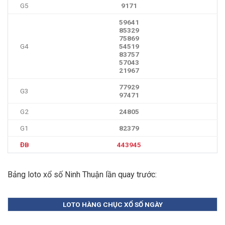
G5
9171
59641
85329
75869
G4
54519
83757
57043
21967
77929
G3
97471
G2
24805
G1
82379
ĐB
443945
Bảng loto xổ số Ninh Thuận lần quay trước:
LOTO HÀNG CHỤC XỔ SỐ NGÀY