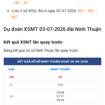
– 99 – 76
Loto 3 số XSGL thứ 6 ngày 03-07-2026:
502 – 691 –
667
Dự đoán XSMT 03-07-2026 đài Ninh Thuận
Kết quả XSNT lần quay trước
Bảng kết quả xổ số Ninh Thuận lần quay trước:
KẾT QUẢ XỔ SỐ NINH THUẬN NGÀY 26-06-2026
Giải
NINH THUẬN
G8
54
G7
154
3208
G6
2711
9528