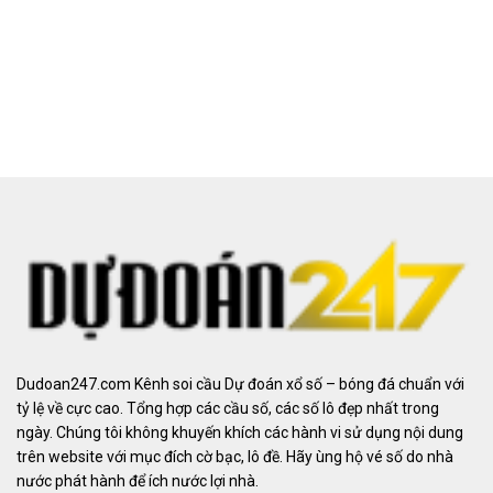
Dudoan247.com Kênh soi cầu Dự đoán xổ số – bóng đá chuẩn với
tỷ lệ về cực cao. Tổng hợp các cầu số, các số
lô đẹp nhất trong
ngày
. Chúng tôi không khuyến khích các hành vi sử dụng nội dung
trên website với mục đích cờ bạc, lô đề. Hãy ùng hộ vé số do nhà
nước phát hành để ích nước lợi nhà.