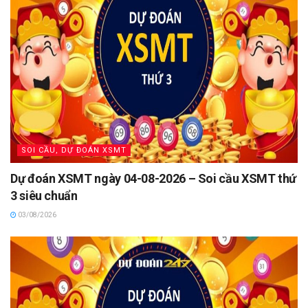
SOI CẦU, DỰ ĐOÁN XSMT
Dự đoán XSMT ngày 04-08-2026 – Soi cầu XSMT thứ
3 siêu chuẩn
03/08/2026