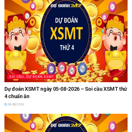
SOI CẦU, DỰ ĐOÁN XSMT
Dự đoán XSMT ngày 05-08-2026 – Soi cầu XSMT thứ
4 chuẩn ăn
04/08/2026