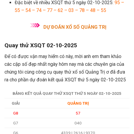
Đặc biệt về nhiều XSQT thứ 5 ngày 02-10-2025:
95 –
55 – 54 – 74 – 77 – 62 – 03 – 78 – 48 – 55
DỰ ĐOÁN XỔ SỐ QUẢNG TRỊ
Quay thử XSQT 02-10-2025
Để có được vận may hiếm có này, mời anh em tham khảo
các cặp số đẹp nhất ngày hôm nay mà các chuyên gia của
chúng tôi cùng công cụ quay thử xổ số Quảng Trị ơ đã đưa
ra cho phần dự đoán kết quả XSQT thứ 5 ngày 02-10-2025
BẢNG KẾT QUẢ QUAY THỬ XSQT THỨ 5 NGÀY 02-10-2025
GIẢI
QUẢNG TRỊ
G8
57
G7
040
G6
4339 | 2616 | 9370