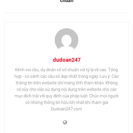
chuẩn
dudoan247
Kênh soi cầu, dự đoán xổ số chuẩn với tỷ lệ về cao. Tổng
hợp - so sánh các cầu số đẹp nhất trong ngày. Lưu ý: Các
thông tin trên website chỉ mang tính tham khảo. Không
cổ súy cho việc sử dụng nội dung trên website cho các
mục đích trái với quy định của pháp luật. Chúc mọi người
có những thông tin hữu ích nhất khi tham gia
Dudoan247.com