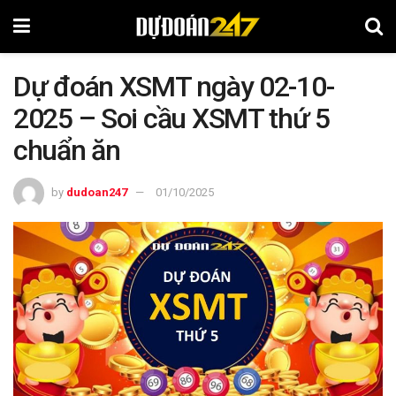
Dự đoán XSMT ngày 02-10-
2025 – Soi cầu XSMT thứ 5
chuẩn ăn
by
dudoan247
01/10/2025