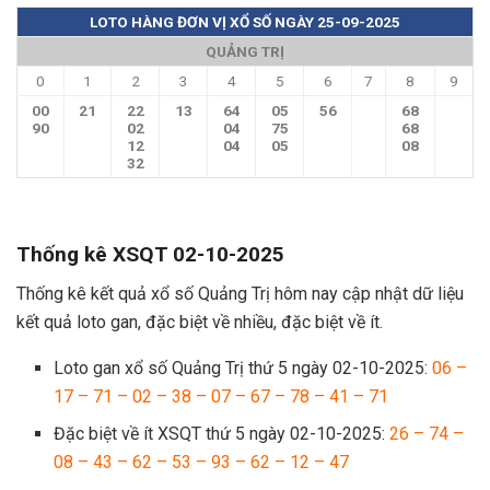
LOTO HÀNG ĐƠN VỊ XỔ SỐ NGÀY 25-09-2025
QUẢNG TRỊ
0
1
2
3
4
5
6
7
8
9
00
21
22
13
64
05
56
68
90
02
04
75
68
12
04
05
08
32
Thống kê XSQT 02-10-2025
Thống kê kết quả xổ số Quảng Trị hôm nay cập nhật dữ liệu
kết quả loto gan, đặc biệt về nhiều, đặc biệt về ít.
Loto gan xổ số Quảng Trị thứ 5 ngày 02-10-2025:
06 –
17 – 71 – 02 – 38 – 07 – 67 – 78 – 41 – 71
Đặc biệt về ít XSQT thứ 5 ngày 02-10-2025:
26 – 74 –
08 – 43 – 62 – 53 – 93 – 62 – 12 – 47