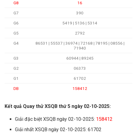
G8
16
G7
390
G6
5419 | 5136 | 5314
G5
2792
G4
86531 | 55537 | 36974 | 72168 | 78195 | 08556 |
71940
G3
60944 | 89245
G2
06373
G1
61702
DB
158412
Kết quả Quay thử XSQB thứ 5 ngày 02-10-2025:
Giải đặc biệt XSQB ngày 02-10-2025:
158412
Giải nhất XSQB ngày 02-10-2025: 61702