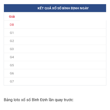
KẾT QUẢ XỔ SỐ BÌNH ĐỊNH NGÀY
Giải
DB
G1
G2
G3
G4
G5
G6
G7
Bảng loto xổ số Bình Định lần quay trước: