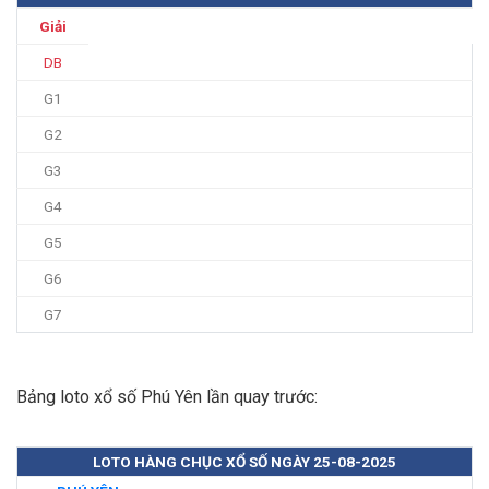
Giải
DB
G1
G2
G3
G4
G5
G6
G7
Bảng loto xổ số Phú Yên lần quay trước:
LOTO HÀNG CHỤC XỔ SỐ NGÀY 25-08-2025