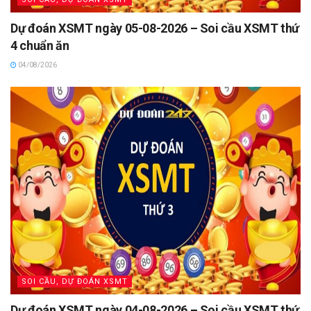
Dự đoán XSMT ngày 05-08-2026 – Soi cầu XSMT thứ
4 chuẩn ăn
04/08/2026
SOI CẦU, DỰ ĐOÁN XSMT
Dự đoán XSMT ngày 04-08-2026 – Soi cầu XSMT thứ