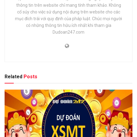
thông tin trên website chỉ mang tính tham khảo. Không
cổ súy cho việc sử dụng nội dung trên website cho các
mục đích trái với quy định của pháp luật. Chúc mọi người
có những thông tin hữu ích nhất khi tham gia
Dudoan247.com
Related
Posts