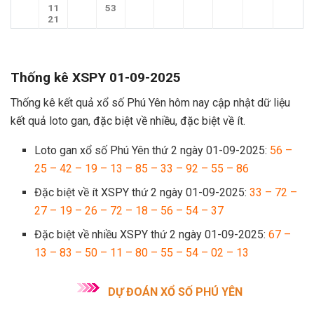
11
53
21
Thống kê XSPY 01-09-2025
Thống kê kết quả xổ số Phú Yên hôm nay cập nhật dữ liệu
kết quả loto gan, đặc biệt về nhiều, đặc biệt về ít.
Loto gan xổ số Phú Yên thứ 2 ngày 01-09-2025:
56 –
25 – 42 – 19 – 13 – 85 – 33 – 92 – 55 – 86
Đặc biệt về ít XSPY thứ 2 ngày 01-09-2025:
33 – 72 –
27 – 19 – 26 – 72 – 18 – 56 – 54 – 37
Đặc biệt về nhiều XSPY thứ 2 ngày 01-09-2025:
67 –
13 – 83 – 50 – 11 – 80 – 55 – 54 – 02 – 13
DỰ ĐOÁN XỔ SỐ PHÚ YÊN