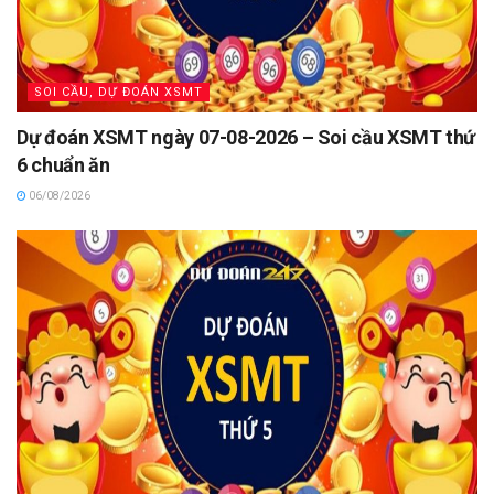
SOI CẦU, DỰ ĐOÁN XSMT
Dự đoán XSMT ngày 07-08-2026 – Soi cầu XSMT thứ
6 chuẩn ăn
06/08/2026