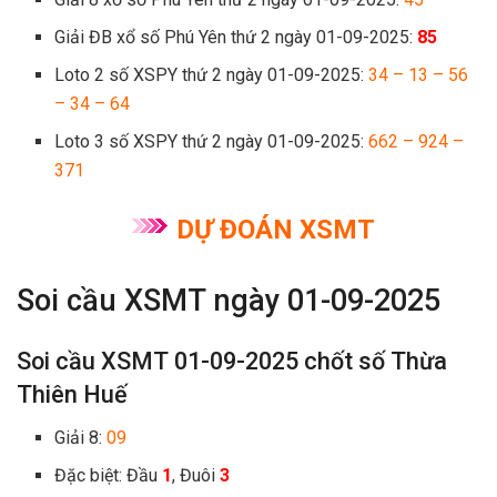
Giải ĐB xổ số Phú Yên thứ 2 ngày 01-09-2025:
85
Loto 2 số XSPY thứ 2 ngày 01-09-2025:
34 – 13 – 56
– 34 – 64
Loto 3 số XSPY thứ 2 ngày 01-09-2025:
662 – 924 –
371
DỰ ĐOÁN XSMT
Soi cầu XSMT ngày 01-09-2025
Soi cầu XSMT 01-09-2025 chốt số Thừa
Thiên Huế
Giải 8:
09
Đặc biệt: Đầu
1
, Đuôi
3