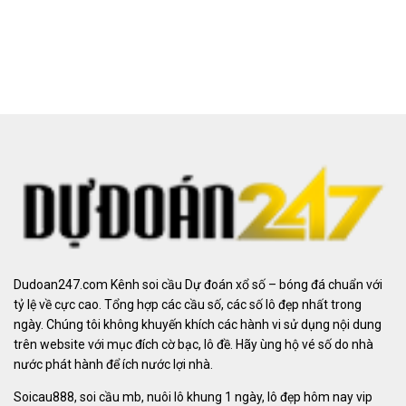
Dudoan247.com Kênh soi cầu Dự đoán xổ số – bóng đá chuẩn với
tỷ lệ về cực cao. Tổng hợp các cầu số, các số
lô đẹp nhất trong
ngày
. Chúng tôi không khuyến khích các hành vi sử dụng nội dung
trên website với mục đích cờ bạc, lô đề. Hãy ùng hộ vé số do nhà
nước phát hành để ích nước lợi nhà.
Soicau888
,
soi cầu mb
,
nuôi lô khung 1 ngày
,
lô đẹp hôm nay vip