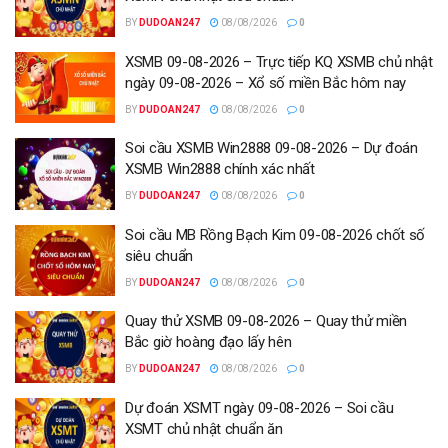
BY
DUDOAN247
08/08/2026
0
XSMB 09-08-2026 – Trực tiếp KQ XSMB chủ nhật
ngày 09-08-2026 – Xổ số miền Bắc hôm nay
BY
DUDOAN247
08/08/2026
0
Soi cầu XSMB Win2888 09-08-2026 – Dự đoán
XSMB Win2888 chính xác nhất
BY
DUDOAN247
08/08/2026
0
Soi cầu MB Rồng Bạch Kim 09-08-2026 chốt số
siêu chuẩn
BY
DUDOAN247
08/08/2026
0
Quay thử XSMB 09-08-2026 – Quay thử miền
Bắc giờ hoàng đạo lấy hên
BY
DUDOAN247
08/08/2026
0
Dự đoán XSMT ngày 09-08-2026 – Soi cầu
XSMT chủ nhật chuẩn ăn