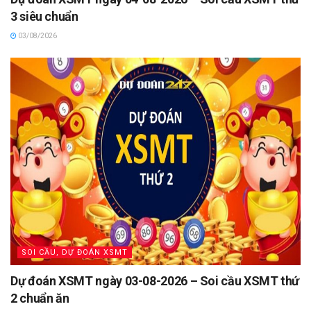
3 siêu chuẩn
03/08/2026
SOI CẦU, DỰ ĐOÁN XSMT
Dự đoán XSMT ngày 03-08-2026 – Soi cầu XSMT thứ
2 chuẩn ăn