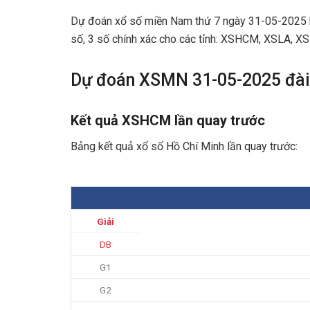
Dự đoán xổ số miền Nam thứ 7 ngày 31-05-2025
số, 3 số chính xác cho các tỉnh: XSHCM, XSLA, X
Dự đoán XSMN 31-05-2025 đài
Kết quả XSHCM lần quay trước
Bảng kết quả xổ số Hồ Chí Minh lần quay trước:
Giải
DB
G1
G2