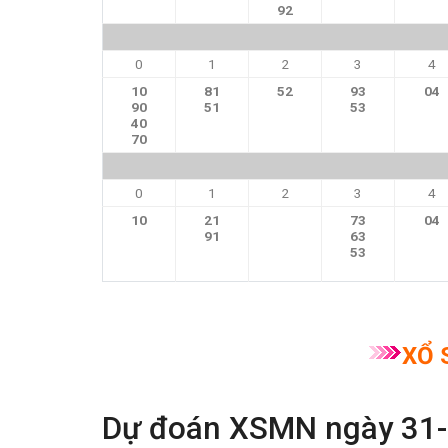
92
0
1
2
3
4
10
81
52
93
04
90
51
53
40
70
0
1
2
3
4
10
21
73
04
91
63
53
XỔ 
Dự đoán XSMN ngày 31