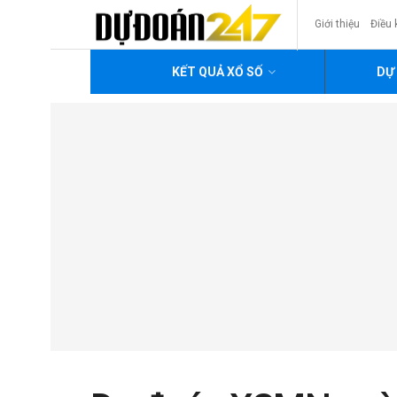
Giới thiệu
Điều
KẾT QUẢ XỔ SỐ
DỰ