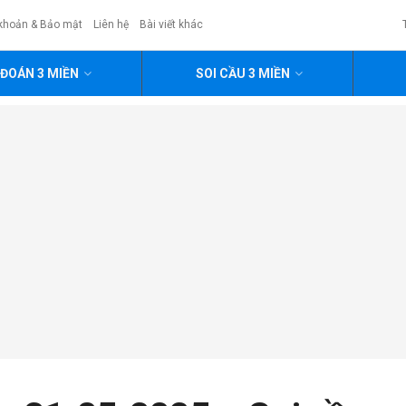
 khoản & Bảo mật
Liên hệ
Bài viết khác
 ĐOÁN 3 MIỀN
SOI CẦU 3 MIỀN