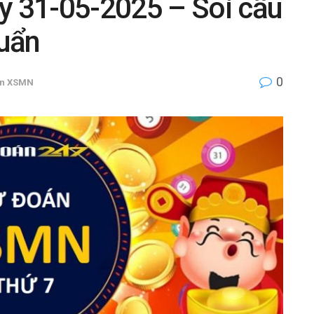
 31-05-2025 – Soi cầu
uẩn
0
án XSMN