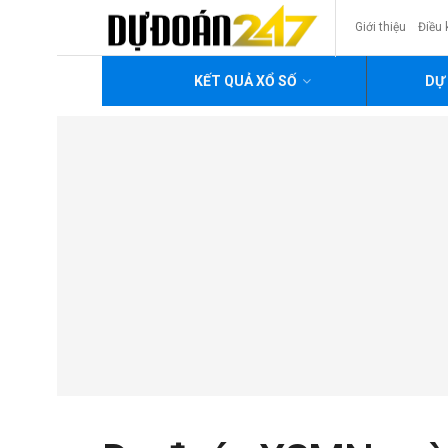
Giới thiệu
Điều
KẾT QUẢ XỔ SỐ
DỰ