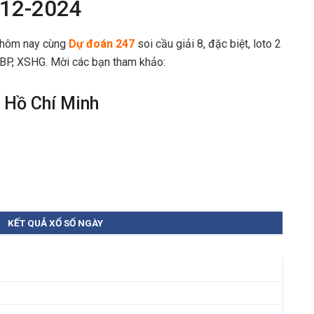
-12-2024
 hôm nay cùng
Dự đoán 247
soi cầu giải 8, đặc biệt, loto 2
SBP, XSHG. Mời các bạn tham khảo:
 Hồ Chí Minh
KẾT QUẢ XỔ SỐ NGÀY