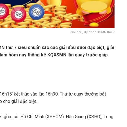
Soi cầu, dự đoán XSMN thứ 7
thứ 7 siêu chuẩn xác các giải đầu đuôi đặc biệt, giải
ền Nam hôm nay thống kê KQXSMN lần quay trước giúp
6h15' kết thúc vào lúc 16h30. Thứ tự quay thưởng bắt
p cho giải đặc biệt.
 7 gồm có: Hồ Chí Minh (XSHCM), Hậu Giang (XSHG), Long