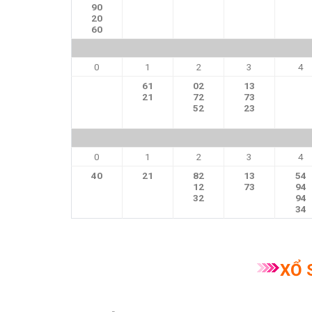
90
20
60
0
1
2
3
4
61
02
13
21
72
73
52
23
0
1
2
3
4
40
21
82
13
54
12
73
94
32
94
34
XỔ 