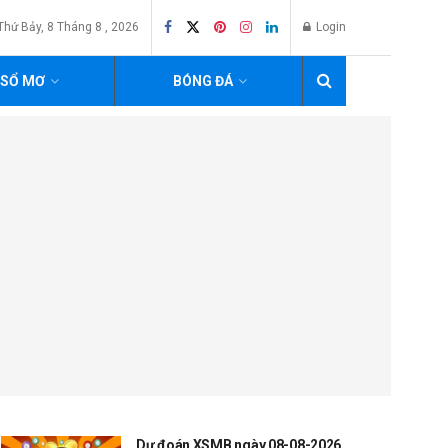
Thứ Bảy, 8 Tháng 8 , 2026
Login
SỔ MƠ
BÓNG ĐÁ
Dự đoán XSMB ngày 08-08-2026