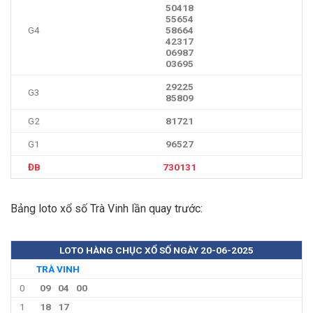
50418
55654
G4
58664
42317
06987
03695
29225
G3
85809
G2
81721
G1
96527
ĐB
730131
Bảng loto xổ số Trà Vinh lần quay trước:
LOTO HÀNG CHỤC XỔ SỐ NGÀY 20-06-2025
TRÀ VINH
0
09
04
00
1
18
17