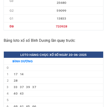
G3
25680
G2
59099
G1
13833
ĐB
720928
Bảng loto xổ số Bình Dương lần quay trước:
LOTO HÀNG CHỤC XỔ SỐ NGÀY 20-06-2025
BÌNH DƯƠNG
0
1
17
14
2
28
3
33
37
39
37
4
40
43
5
6
69
61
65
66