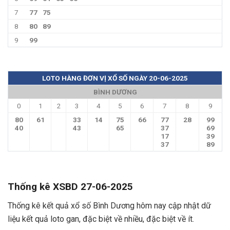
7
77
75
8
80
89
9
99
LOTO HÀNG ĐƠN VỊ XỔ SỐ NGÀY 20-06-2025
BÌNH DƯƠNG
0
1
2
3
4
5
6
7
8
9
80
61
33
14
75
66
77
28
99
40
43
65
37
69
17
39
37
89
Thống kê XSBD 27-06-2025
Thống kê kết quả xổ số Bình Dương hôm nay cập nhật dữ
liệu kết quả loto gan, đặc biệt về nhiều, đặc biệt về ít.