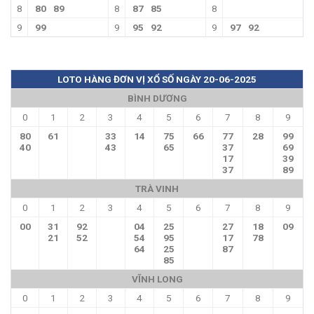
8
80
89
8
87
85
8
9
99
9
95
92
9
97
92
LOTO HÀNG ĐƠN VỊ XỔ SỐ NGÀY 20-06-2025
BÌNH DƯƠNG
0
1
2
3
4
5
6
7
8
9
80
61
33
14
75
66
77
28
99
40
43
65
37
69
17
39
37
89
TRÀ VINH
0
1
2
3
4
5
6
7
8
9
00
31
92
04
25
27
18
09
21
52
54
95
17
78
64
25
87
85
VĨNH LONG
0
1
2
3
4
5
6
7
8
9