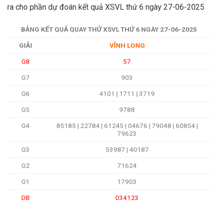
ra cho phần dự đoán kết quả XSVL thứ 6 ngày 27-06-2025
BẢNG KẾT QUẢ QUAY THỬ XSVL THỨ 6 NGÀY 27-06-2025
GIẢI
VĨNH LONG
G8
57
G7
903
G6
4101 | 1711 | 3719
G5
9788
G4
85185 | 22784 | 61245 | 04676 | 79048 | 60854 |
79623
G3
53987 | 40187
G2
71624
G1
17903
DB
034123