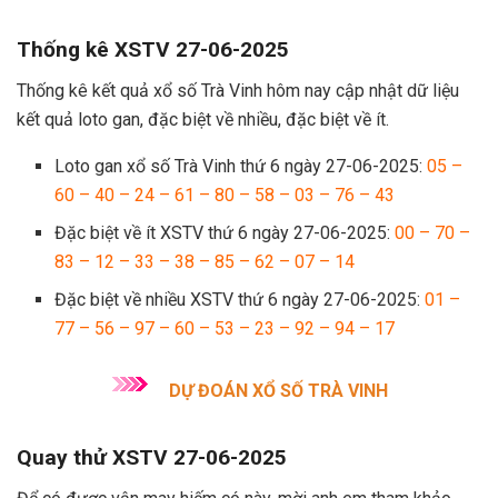
Thống kê XSTV 27-06-2025
Thống kê kết quả xổ số Trà Vinh hôm nay cập nhật dữ liệu
kết quả loto gan, đặc biệt về nhiều, đặc biệt về ít.
Loto gan xổ số Trà Vinh thứ 6 ngày 27-06-2025:
05 –
60 – 40 – 24 – 61 – 80 – 58 – 03 – 76 – 43
Đặc biệt về ít XSTV thứ 6 ngày 27-06-2025:
00 – 70 –
83 – 12 – 33 – 38 – 85 – 62 – 07 – 14
Đặc biệt về nhiều XSTV thứ 6 ngày 27-06-2025:
01 –
77 – 56 – 97 – 60 – 53 – 23 – 92 – 94 – 17
DỰ ĐOÁN XỔ SỐ TRÀ VINH
Quay thử XSTV 27-06-2025