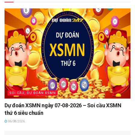
SOI CẦU, DỰ ĐOÁN XSMN
Dự đoán XSMN ngày 07-08-2026 – Soi cầu XSMN
thứ 6 siêu chuẩn
06/08/2026