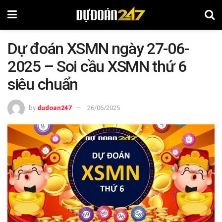
Dự đoán XSMN ngày 27-06-
2025 – Soi cầu XSMN thứ 6
siêu chuẩn
by
dudoan247
26/06/2025