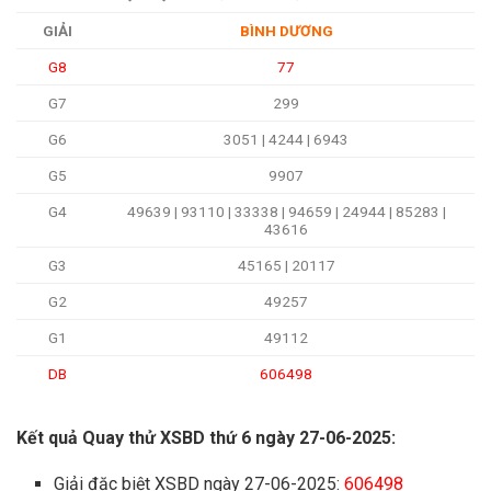
GIẢI
BÌNH DƯƠNG
G8
77
G7
299
G6
3051 | 4244 | 6943
G5
9907
G4
49639 | 93110 | 33338 | 94659 | 24944 | 85283 |
43616
G3
45165 | 20117
G2
49257
G1
49112
DB
606498
Kết quả Quay thử XSBD thứ 6 ngày 27-06-2025:
Giải đặc biệt XSBD ngày 27-06-2025:
606498