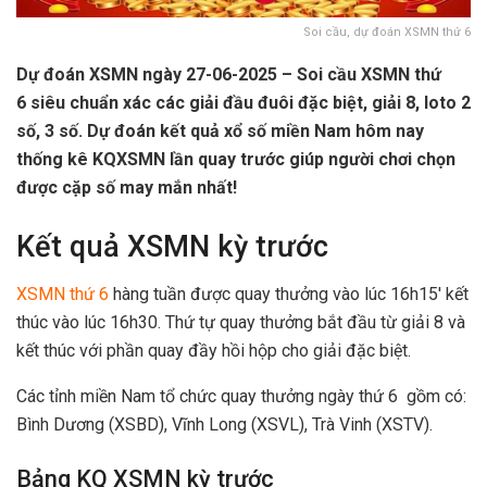
Soi cầu, dự đoán XSMN thứ 6
Dự đoán XSMN ngày 27-06-2025 – Soi cầu XSMN thứ
6 siêu chuẩn xác các giải đầu đuôi đặc biệt, giải 8, loto 2
số, 3 số. Dự đoán kết quả xổ số miền Nam hôm nay
thống kê KQXSMN lần quay trước giúp người chơi chọn
được cặp số may mắn nhất!
Kết quả XSMN kỳ trước
XSMN thứ 6
hàng tuần được quay thưởng vào lúc 16h15' kết
thúc vào lúc 16h30. Thứ tự quay thưởng bắt đầu từ giải 8 và
kết thúc với phần quay đầy hồi hộp cho giải đặc biệt.
Các tỉnh miền Nam tổ chức quay thưởng ngày thứ 6 gồm có:
Bình Dương (XSBD), Vĩnh Long (XSVL), Trà Vinh (XSTV).
Bảng KQ XSMN kỳ trước