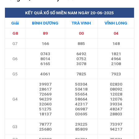
KẾT QUẢ XỔ SỐ MIỀN NAM NGÀY 20-06-2025
Giải
BÌNH DƯƠNG
TRÀ VINH
VĨNH LONG
G8
89
00
04
G7
166
885
148
0743
6492
1821
G6
8014
0752
4964
6165
3078
2108
G5
4061
7825
7923
39937
50304
02830
28617
50418
08092
72669
55654
12028
G4
94239
58664
12076
32040
42317
39334
51275
06987
48247
18137
03695
28803
78777
29225
73397
G3
25680
85809
94217