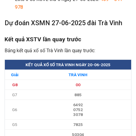
978
Dự đoán XSMN 27-06-2025 đài Trà Vinh
Kết quả XSTV lần quay trước
Bảng kết quả xổ số Trà Vinh lần quay trước:
KẾT QUẢ XỔ SỐ TRÀ VINH NGÀY 20-06-2025
Giải
TRÀ VINH
G8
00
G7
885
6492
G6
0752
3078
G5
7825
50304