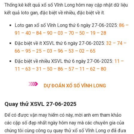
Thống kê kết quả xổ số Vĩnh Long hôm nay cập nhật dữ liệu
kết quả loto gan, đặc biệt về nhiều, đặc biệt về ít.
Loto gan xổ số Vĩnh Long thứ 6 ngày 27-06-2025:
86 –
91 – 40 – 84 – 90 – 03 – 70 – 50 – 19 – 28
Đặc biệt về ít XSVL thứ 6 ngày 27-06-2025:
32 – 74 –
66 – 95 – 25 – 03 – 96 – 53 – 02 – 65
Đặc biệt về nhiều XSVL thứ 6 ngày 27-06-2025:
11 –
11 – 63 – 31 – 50 – 86 – 57 – 11 – 62 – 80
DỰ ĐOÁN XỔ SỐ VĨNH LONG
Quay thử XSVL 27-06-2025
Để có được vận may hiếm có này, mời anh em tham khảo
các cặp số đẹp nhất ngày hôm nay mà các chuyên gia của
chúng tôi cùng công cụ quay thử xổ số Vĩnh Long ơ đã đưa