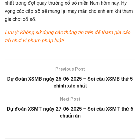
nhất trong đợt quay thưởng xổ số miền Nam hôm nay. Hy
vọng các cặp số sẽ mang lại may mắn cho anh em khi tham
gia chơi xổ số.
Lưu ý: Không sử dụng các thông tin trên để tham gia các
trò chơi vi phạm pháp luật!
Previous Post
Dự đoán XSMB ngày 26-06-2025 – Soi cầu XSMB thứ 5
chính xác nhất
Next Post
Dự đoán XSMT ngày 27-06-2025 – Soi cầu XSMT thứ 6
chuẩn ăn