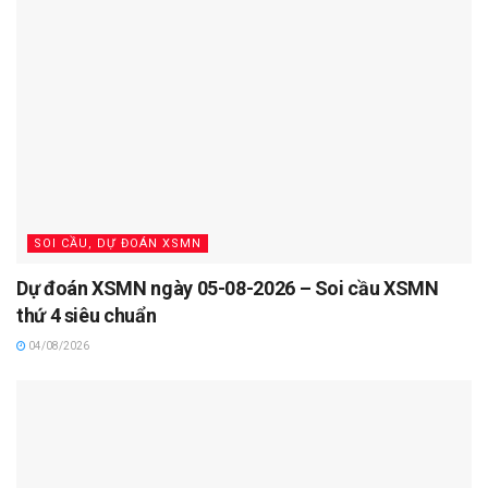
SOI CẦU, DỰ ĐOÁN XSMN
Dự đoán XSMN ngày 05-08-2026 – Soi cầu XSMN
thứ 4 siêu chuẩn
04/08/2026