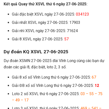
Kết quả Quay thử XSVL thứ 6 ngày 27-06-2025:
Giải đặc biệt XSVL ngày 27-06-2025:
034123
Giải nhất XSVL ngày 27-06-2025: 17903
Giải nhì XSVL ngày 27-06-2025: 71624
Giải 8 XSVL ngày 27-06-2025:
57
Dự đoán KQ XSVL 27-06-2025
Dự đoán XSMN 27-06-2025 đài Vĩnh Long cùng các bạn dự
đoán các giải 8, đặc biệt, loto 2, 3 số.
Giải 8 xổ số Vĩnh Long thứ 6 ngày 27-06-2025:
67
Giải ĐB xổ số Vĩnh Long thứ 6 ngày 27-06-2025:
12
Loto 2 số XSVL thứ 6 ngày 27-06-2025:
03 – 55 – 75
– 49 – 17
Loto 3 số XSVL thứ 6 ngày 27-06-2025:
469 – 541 –