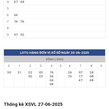
4
47
48
5
6
64
7
74
76
8
9
97
92
LOTO HÀNG ĐƠN VỊ XỔ SỐ NGÀY 20-06-2025
VĨNH LONG
0
1
2
3
4
5
6
7
8
9
30
21
32
03
74
26
97
28
92
23
34
76
17
08
64
47
48
04
Thống kê XSVL 27-06-2025