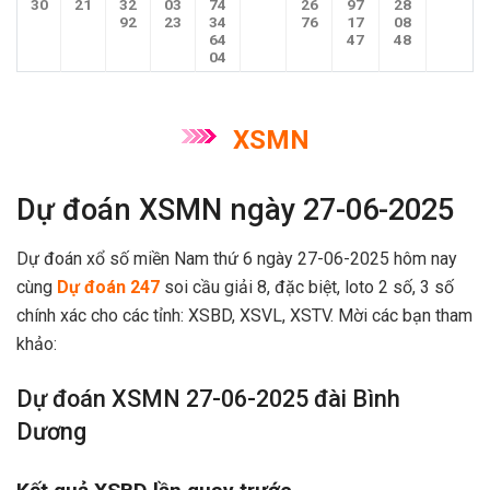
30
21
32
03
74
26
97
28
92
23
34
76
17
08
64
47
48
04
XSMN
Dự đoán XSMN ngày 27-06-2025
Dự đoán xổ số miền Nam thứ 6 ngày 27-06-2025 hôm nay
cùng
Dự đoán 247
soi cầu giải 8, đặc biệt, loto 2 số, 3 số
chính xác cho các tỉnh: XSBD, XSVL, XSTV. Mời các bạn tham
khảo:
Dự đoán XSMN 27-06-2025 đài Bình
Dương