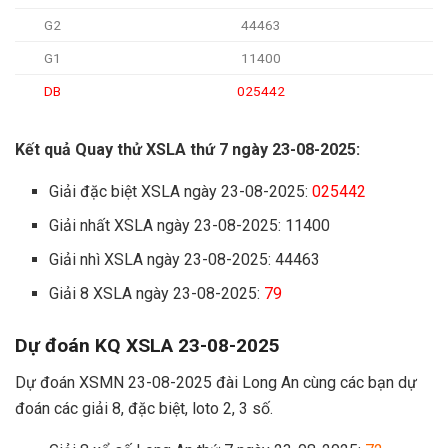
G2
44463
G1
11400
DB
025442
Kết quả Quay thử XSLA thứ 7 ngày 23-08-2025:
Giải đặc biệt XSLA ngày 23-08-2025:
025442
Giải nhất XSLA ngày 23-08-2025: 11400
Giải nhì XSLA ngày 23-08-2025: 44463
Giải 8 XSLA ngày 23-08-2025:
79
Dự đoán KQ XSLA 23-08-2025
Dự đoán XSMN 23-08-2025 đài Long An cùng các bạn dự
đoán các giải 8, đặc biệt, loto 2, 3 số.