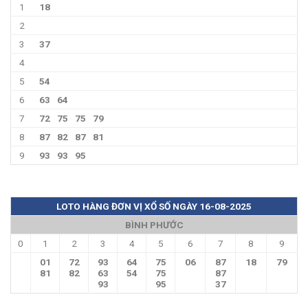
1
18
2
3
37
4
5
54
6
63
64
7
72
75
75
79
8
87
82
87
81
9
93
93
95
LOTO HÀNG ĐƠN VỊ XỔ SỐ NGÀY 16-08-2025
BÌNH PHƯỚC
0
1
2
3
4
5
6
7
8
9
01
72
93
64
75
06
87
18
79
81
82
63
54
75
87
93
95
37