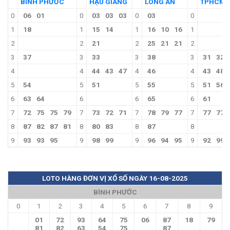
BÌNH PHƯỚC
HẬU GIANG
LONG AN
TPHCM
0
06
01
0
03
03
03
0
03
0
1
18
1
15
14
1
16
10
16
1
2
2
21
2
25
21
21
2
3
37
3
33
3
38
3
31
32
4
4
44
43
47
4
46
4
43
48
5
54
5
51
5
55
5
51
56
6
63
64
6
6
65
6
61
7
72
75
75
79
7
73
72
71
7
78
79
77
7
77
77
8
87
82
87
81
8
80
83
8
87
8
9
93
93
95
9
98
99
9
96
94
95
9
92
99
LOTO HÀNG ĐƠN VỊ XỔ SỐ NGÀY 16-08-2025
BÌNH PHƯỚC
0
1
2
3
4
5
6
7
8
9
01
72
93
64
75
06
87
18
79
81
82
63
54
75
87