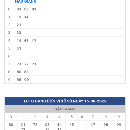
HẬU GIANG
0
03
03
03
1
15
14
2
21
3
33
4
44
43
47
5
51
6
7
73
72
71
8
80
83
9
98
99
LOTO HÀNG ĐƠN VỊ XỔ SỐ NGÀY 16-08-2025
HẬU GIANG
0
1
2
3
4
5
6
7
8
9
80
21
72
03
44
15
47
98
99
71
73
14