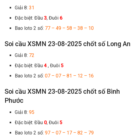
Giải 8:
31
Đặc biệt: Đầu
3
, Đuôi
6
Bao loto 2 số:
77 – 49 – 58 – 38 – 10
Soi cầu XSMN 23-08-2025 chốt số Long An
Giải 8:
72
Đặc biệt: Đầu
4
, Đuôi
5
Bao loto 2 số:
07 – 07 – 81 – 12 – 16
Soi cầu XSMN 23-08-2025 chốt số Bình
Phước
Giải 8:
95
Đặc biệt: Đầu
0
, Đuôi
5
Bao loto 2 số:
97 – 07 – 17 – 82 – 79