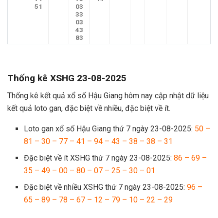
51
03
33
03
43
83
Thống kê XSHG 23-08-2025
Thống kê kết quả xổ số Hậu Giang hôm nay cập nhật dữ liệu
kết quả loto gan, đặc biệt về nhiều, đặc biệt về ít.
Loto gan xổ số Hậu Giang thứ 7 ngày 23-08-2025:
50 –
81 – 30 – 77 – 41 – 94 – 43 – 38 – 38 – 31
Đặc biệt về ít XSHG thứ 7 ngày 23-08-2025:
86 – 69 –
35 – 49 – 00 – 80 – 07 – 25 – 30 – 01
Đặc biệt về nhiều XSHG thứ 7 ngày 23-08-2025:
96 –
65 – 89 – 78 – 67 – 12 – 79 – 10 – 22 – 29