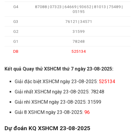
G4
87088 | 07323 | 64669 | 93652 | 81013 | 75489 |
05195
G3
76121 | 34571
G2
31599
G1
78248
DB
525134
Kết quả Quay thử XSHCM thứ 7 ngày 23-08-2025:
Giải đặc biệt XSHCM ngày 23-08-2025:
525134
Giải nhất XSHCM ngày 23-08-2025: 78248
Giải nhì XSHCM ngày 23-08-2025: 31599
Giải 8 XSHCM ngày 23-08-2025:
96
Dự đoán KQ XSHCM 23-08-2025