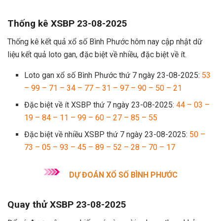
Thống kê XSBP 23-08-2025
Thống kê kết quả xổ số Bình Phước hôm nay cập nhật dữ
liệu kết quả loto gan, đặc biệt về nhiều, đặc biệt về ít.
Loto gan xổ số Bình Phước thứ 7 ngày 23-08-2025:
53
– 99 – 71 – 34 – 77 – 31 – 97 – 90 – 50 – 21
Đặc biệt về ít XSBP thứ 7 ngày 23-08-2025:
44 – 03 –
19 – 84 – 11 – 99 – 60 – 27 – 85 – 55
Đặc biệt về nhiều XSBP thứ 7 ngày 23-08-2025:
50 –
73 – 05 – 93 – 45 – 89 – 52 – 28 – 70 – 17
DỰ ĐOÁN XỔ SỐ BÌNH PHƯỚC
Quay thử XSBP 23-08-2025