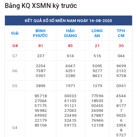
Bảng KQ XSMN kỳ trước
KẾT QUẢ XỔ SỐ MIỀN NAM NGÀY 16-08-2025
BÌNH
HẬU
LONG
TPH
Giải
PHƯỚC
GIANG
AN
CM
G8
81
83
21
30
G7
237
614
516
044
2354
4647
5095
9499
G6
7387
6251
9277
2132
5901
3280
8421
9738
G5
3895
1971
1379
0361
85718
00333
77596
4544
27064
41103
18503
3
57175
91121
93455
8177
95982
27043
34094
7
49993
23499
47887
9025
22179
32415
76946
6
85106
59172
12138
2954
G4
8
5727