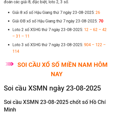
đoán các giải 8, đặc biệt, loto 2, 3 số.
Giải 8 xổ số Hậu Giang thứ 7 ngày 23-08-2025:
26
Giải ĐB xổ số Hậu Giang thứ 7 ngày 23-08-2025:
70
Loto 2 số XSHG thứ 7 ngày 23-08-2025:
12 – 62 – 42
– 31 – 11
Loto 3 số XSHG thứ 7 ngày 23-08-2025:
904 – 122 –
114
SOI CẦU XỔ SỐ MIỀN NAM HÔM
NAY
Soi cầu XSMN ngày 23-08-2025
Soi cầu XSMN 23-08-2025 chốt số Hồ Chí
Minh