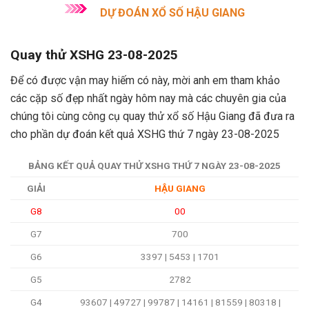
DỰ ĐOÁN XỔ SỐ HẬU GIANG
Quay thử XSHG 23-08-2025
Để có được vận may hiếm có này, mời anh em tham khảo
các cặp số đẹp nhất ngày hôm nay mà các chuyên gia của
chúng tôi cùng công cụ quay thử xổ số Hậu Giang đã đưa ra
cho phần dự đoán kết quả XSHG thứ 7 ngày 23-08-2025
BẢNG KẾT QUẢ QUAY THỬ XSHG THỨ 7 NGÀY 23-08-2025
GIẢI
HẬU GIANG
G8
00
G7
700
G6
3397 | 5453 | 1701
G5
2782
G4
93607 | 49727 | 99787 | 14161 | 81559 | 80318 |