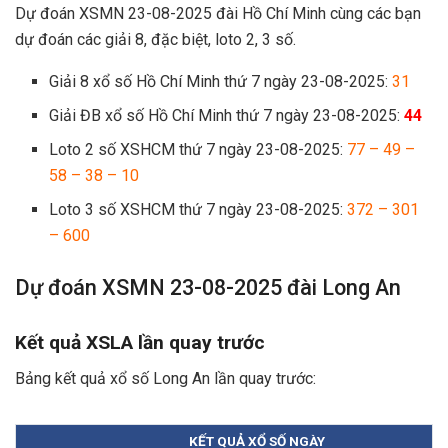
Dự đoán XSMN 23-08-2025 đài Hồ Chí Minh cùng các bạn
dự đoán các giải 8, đặc biệt, loto 2, 3 số.
Giải 8 xổ số Hồ Chí Minh thứ 7 ngày 23-08-2025:
31
Giải ĐB xổ số Hồ Chí Minh thứ 7 ngày 23-08-2025:
44
Loto 2 số XSHCM thứ 7 ngày 23-08-2025:
77 – 49 –
58 – 38 – 10
Loto 3 số XSHCM thứ 7 ngày 23-08-2025:
372 – 301
– 600
Dự đoán XSMN 23-08-2025 đài Long An
Kết quả XSLA lần quay trước
Bảng kết quả xổ số Long An lần quay trước:
KẾT QUẢ XỔ SỐ NGÀY