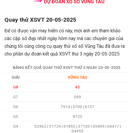
DỰ ĐOÁN XỔ SỐ VŨNG TÀU
Quay thử XSVT 20-05-2025
Để có được vận may hiếm có này, mời anh em tham khảo
các cặp số đẹp nhất ngày hôm nay mà các chuyên gia của
chúng tôi cùng công cụ quay thử xổ số Vũng Tàu đã đưa ra
cho phần dự đoán kết quả XSVT thứ 3 ngày 20-05-2025
BẢNG KẾT QUẢ QUAY THỬ XSVT THỨ 3 NGÀY 20-05-2025
GIẢI
VŨNG TÀU
G8
45
G7
099
G6
7914 | 0700 | 6137
G5
9725
G4
02962 | 31724 | 61855 | 37103 | 65409 | 04417 |
64455