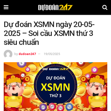
Dự đoán XSMN ngày 20-05-
2025 – Soi cầu XSMN thứ 3
siêu chuẩn
by
dudoan247
19/05/2025