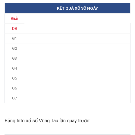
KẾT QUẢ XỔ SỐ NGÀY
Giải
DB
G1
G2
G3
G4
G5
G6
G7
Bảng loto xổ số Vũng Tàu lần quay trước: