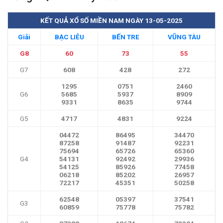
KẾT QUẢ XỔ SỐ MIỀN NAM NGÀY 13-05-2025
Giải
BẠC LIÊU
BẾN TRE
VŨNG TÀU
G8
60
73
55
G7
608
428
272
1295
0751
2460
G6
5685
5937
8909
9331
8635
9744
G5
4717
4831
9224
04472
86495
34470
87258
91487
92231
75694
65726
65360
G4
54131
92492
29936
54125
85926
77458
06218
85202
26957
72217
45351
50258
62548
05397
37541
G3
60859
75778
75782