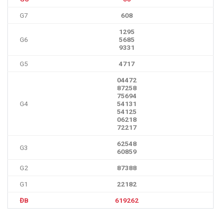
G7
608
1295
G6
5685
9331
G5
4717
04472
87258
75694
G4
54131
54125
06218
72217
62548
G3
60859
G2
87388
G1
22182
ĐB
619262