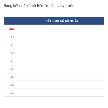
Bảng kết quả xổ số Bến Tre lần quay trước:
KẾT QUẢ XỔ SỐ NGÀY
Giải
DB
G1
G2
G3
G4
G5
G6
G7