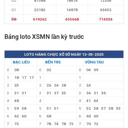
G2
87388
18674
72304
G1
22182
14878
63452
ĐB
619262
455668
714034
Bảng loto XSMN lần kỳ trước
LOTO HÀNG CHỤC XỔ SỐ NGÀY 13-05-2025
BẠC LIÊU
BẾN TRE
VŨNG TÀU
0
08
0
02
0
04
09
1
18
17
17
1
1
2
25
2
26
26
28
2
24
3
31
31
3
31
37
35
3
34
31
36
4
48
4
4
41
44
5
59
58
5
51
51
5
52
58
57
58
55
6
62
60
6
68
6
60
60
7
72
7
78
74
78
73
7
70
72