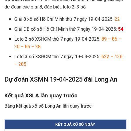
dự đoán các giải 8, đặc biệt, loto 2, 3 số.
Giải 8 xổ số Hồ Chí Minh thứ 7 ngày 19-04-2025:
22
Giải ĐB xổ số Hồ Chí Minh thứ 7 ngày 19-04-2025:
54
Loto 2 số XSHCM thứ 7 ngày 19-04-2025:
89 – 86 –
30 – 66 – 38
Loto 3 số XSHCM thứ 7 ngày 19-04-2025:
622 – 136
– 285
Dự đoán XSMN 19-04-2025 đài Long An
Kết quả XSLA lần quay trước
Bảng kết quả xổ số Long An lần quay trước:
KẾT QUẢ XỔ SỐ NGÀY