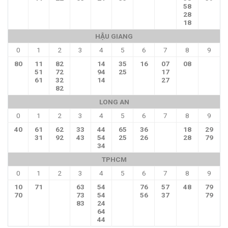
58
28
18
HẬU GIANG
0
1
2
3
4
5
6
7
8
9
80
11
82
14
35
16
07
08
51
72
94
25
17
61
32
14
27
82
LONG AN
0
1
2
3
4
5
6
7
8
9
40
61
62
33
44
65
36
18
29
31
92
43
54
25
26
28
79
34
TPHCM
0
1
2
3
4
5
6
7
8
9
10
71
63
54
76
57
48
79
70
73
54
56
37
79
83
24
64
44