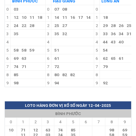
BÌNH PHƯỚC
HẬU GIANG
LONG AN
0
03
0
07
08
0
1
12
10
11
18
1
14
11
16
17
14
1
18
2
24
22
28
2
25
27
2
29
28
26
25
3
35
3
35
32
3
33
36
34
31
4
4
4
44
43
40
5
58
58
59
5
51
5
54
6
69
63
6
61
6
62
65
61
7
74
71
7
72
7
79
8
85
8
80
82
82
8
9
98
9
94
9
92
LOTO HÀNG ĐƠN VỊ XỔ SỐ NGÀY 12-04-2025
BÌNH PHƯỚC
0
1
2
3
4
5
6
7
8
9
10
71
12
63
74
85
98
69
11
22
03
24
35
58
59