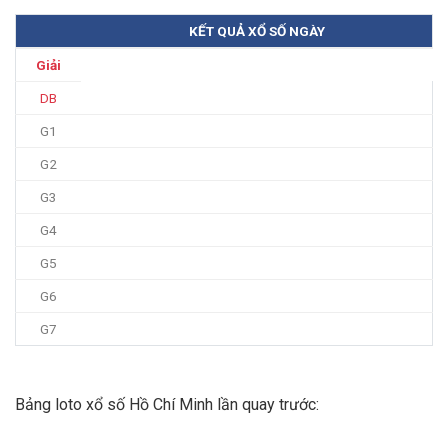
KẾT QUẢ XỔ SỐ NGÀY
Giải
DB
G1
G2
G3
G4
G5
G6
G7
Bảng loto xổ số Hồ Chí Minh lần quay trước: