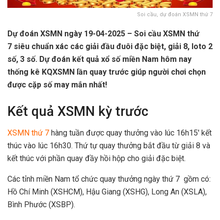
Soi cầu, dự đoán XSMN thứ 7
Dự đoán XSMN ngày 19-04-2025 – Soi cầu XSMN thứ
7 siêu chuẩn xác các giải đầu đuôi đặc biệt, giải 8, loto 2
số, 3 số. Dự đoán kết quả xổ số miền Nam hôm nay
thống kê KQXSMN lần quay trước giúp người chơi chọn
được cặp số may mắn nhất!
Kết quả XSMN kỳ trước
XSMN thứ 7
hàng tuần được quay thưởng vào lúc 16h15' kết
thúc vào lúc 16h30. Thứ tự quay thưởng bắt đầu từ giải 8 và
kết thúc với phần quay đầy hồi hộp cho giải đặc biệt.
Các tỉnh miền Nam tổ chức quay thưởng ngày thứ 7 gồm có:
Hồ Chí Minh (XSHCM), Hậu Giang (XSHG), Long An (XSLA),
Bình Phước (XSBP).