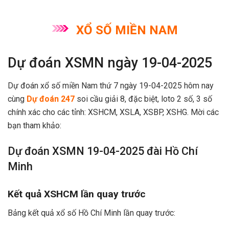
XỔ SỐ MIỀN NAM
Dự đoán XSMN ngày 19-04-2025
Dự đoán xổ số miền Nam thứ 7 ngày 19-04-2025 hôm nay
cùng
Dự đoán 247
soi cầu giải 8, đặc biệt, loto 2 số, 3 số
chính xác cho các tỉnh: XSHCM, XSLA, XSBP, XSHG. Mời các
bạn tham khảo:
Dự đoán XSMN 19-04-2025 đài Hồ Chí
Minh
Kết quả XSHCM lần quay trước
Bảng kết quả xổ số Hồ Chí Minh lần quay trước: