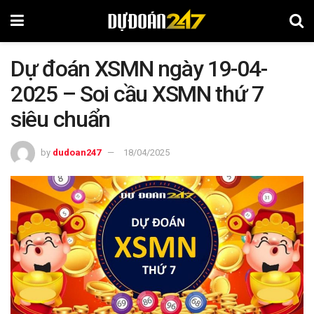
Dự đoán XSMN ngày 19-04-
2025 – Soi cầu XSMN thứ 7
siêu chuẩn
by
dudoan247
18/04/2025