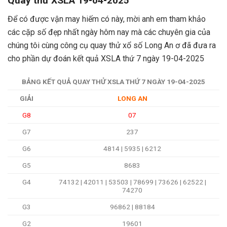
Quay thử XSLA 19-04-2025
Để có được vận may hiếm có này, mời anh em tham khảo
các cặp số đẹp nhất ngày hôm nay mà các chuyên gia của
chúng tôi cùng công cụ quay thử xổ số Long An ơ đã đưa ra
cho phần dự đoán kết quả XSLA thứ 7 ngày 19-04-2025
BẢNG KẾT QUẢ QUAY THỬ XSLA THỨ 7 NGÀY 19-04-2025
GIẢI
LONG AN
G8
07
G7
237
G6
4814 | 5935 | 6212
G5
8683
G4
74132 | 42011 | 53503 | 78699 | 73626 | 62522 |
74270
G3
96862 | 88184
G2
19601