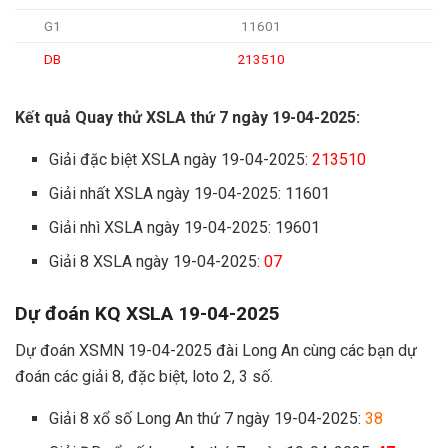
G1
11601
DB
213510
Kết quả Quay thử XSLA thứ 7 ngày 19-04-2025:
Giải đặc biệt XSLA ngày 19-04-2025:
213510
Giải nhất XSLA ngày 19-04-2025: 11601
Giải nhì XSLA ngày 19-04-2025: 19601
Giải 8 XSLA ngày 19-04-2025:
07
Dự đoán KQ XSLA 19-04-2025
Dự đoán XSMN 19-04-2025 đài Long An cùng các bạn dự
đoán các giải 8, đặc biệt, loto 2, 3 số.
Giải 8 xổ số Long An thứ 7 ngày 19-04-2025:
38