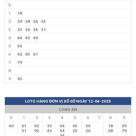
0
1
18
2
29
28
26
25
3
33
36
34
31
4
44
43
40
5
54
6
62
65
61
7
79
8
9
92
LOTO HÀNG ĐƠN VỊ XỔ SỐ NGÀY 12-04-2025
LONG AN
0
1
2
3
4
5
6
7
8
9
40
61
62
33
44
65
36
18
29
31
92
43
54
25
26
28
79
34