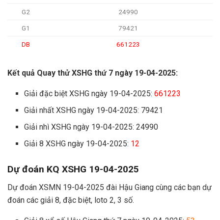
G2
24990
G1
79421
DB
661223
Kết quả Quay thử XSHG thứ 7 ngày 19-04-2025:
Giải đặc biệt XSHG ngày 19-04-2025:
661223
Giải nhất XSHG ngày 19-04-2025: 79421
Giải nhì XSHG ngày 19-04-2025: 24990
Giải 8 XSHG ngày 19-04-2025:
12
Dự đoán KQ XSHG 19-04-2025
Dự đoán XSMN 19-04-2025 đài Hậu Giang cùng các bạn dự
đoán các giải 8, đặc biệt, loto 2, 3 số.