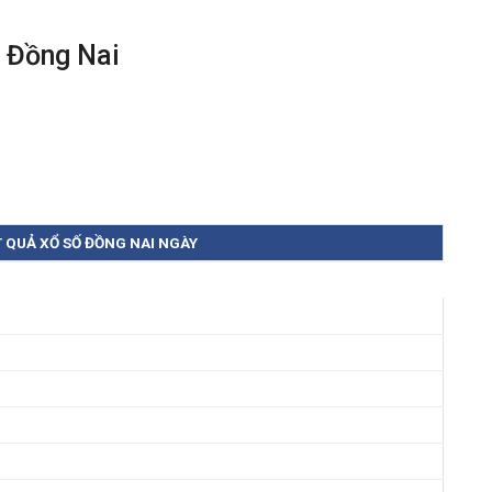
 Đồng Nai
 QUẢ XỔ SỐ ĐỒNG NAI NGÀY