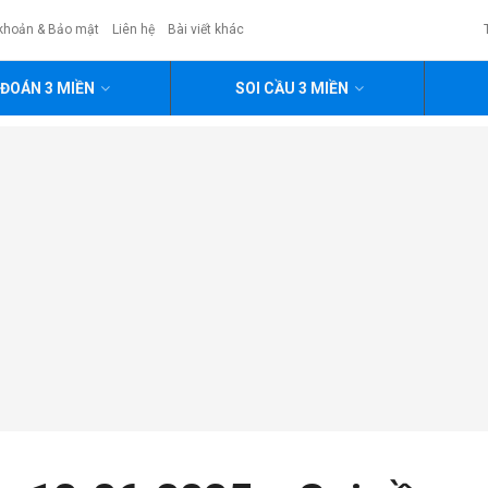
 khoản & Bảo mật
Liên hệ
Bài viết khác
 ĐOÁN 3 MIỀN
SOI CẦU 3 MIỀN