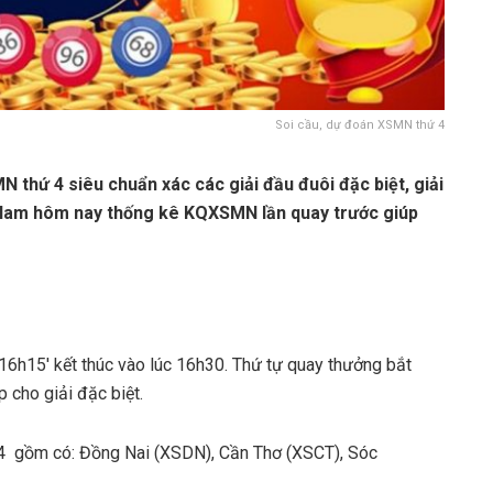
Soi cầu, dự đoán XSMN thứ 4
thứ 4 siêu chuẩn xác các giải đầu đuôi đặc biệt, giải
ền Nam hôm nay thống kê KQXSMN lần quay trước giúp
6h15' kết thúc vào lúc 16h30. Thứ tự quay thưởng bắt
p cho giải đặc biệt.
 4 gồm có: Đồng Nai (XSDN), Cần Thơ (XSCT), Sóc