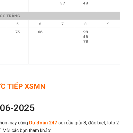
37
48
ÓC TRĂNG
5
6
7
8
9
75
66
98
48
78
C TIẾP XSMN
-06-2025
 hôm nay cùng
Dự đoán 247
soi cầu giải 8, đặc biệt, loto 2
T. Mời các bạn tham khảo: