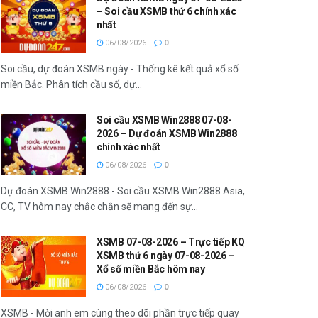
– Soi cầu XSMB thứ 6 chính xác
nhất
06/08/2026
0
Soi cầu, dự đoán XSMB ngày - Thống kê kết quả xổ số
miền Bắc. Phân tích cầu số, dự...
Soi cầu XSMB Win2888 07-08-
2026 – Dự đoán XSMB Win2888
chính xác nhất
06/08/2026
0
Dự đoán XSMB Win2888 - Soi cầu XSMB Win2888 Asia,
CC, TV hôm nay chắc chắn sẽ mang đến sự...
XSMB 07-08-2026 – Trực tiếp KQ
XSMB thứ 6 ngày 07-08-2026 –
Xổ số miền Bắc hôm nay
06/08/2026
0
XSMB - Mời anh em cùng theo dõi phần trực tiếp quay