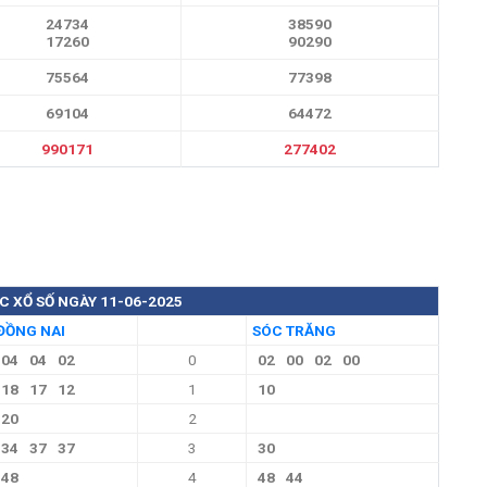
24734
38590
17260
90290
75564
77398
69104
64472
990171
277402
 XỔ SỐ NGÀY 11-06-2025
ĐỒNG NAI
SÓC TRĂNG
04
04
02
0
02
00
02
00
18
17
12
1
10
20
2
34
37
37
3
30
48
4
48
44