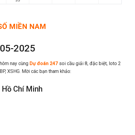
35
SỐ MIỀN NAM
-05-2025
 hôm nay cùng
Dự đoán 247
soi cầu giải 8, đặc biệt, loto 2
SBP, XSHG. Mời các bạn tham khảo:
 Hồ Chí Minh