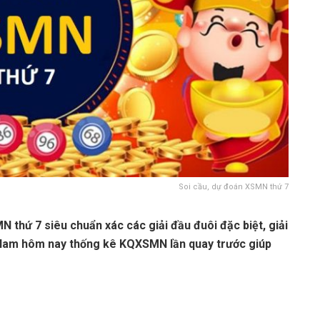
Soi cầu, dự đoán XSMN thứ 7
thứ 7 siêu chuẩn xác các giải đầu đuôi đặc biệt, giải
ền Nam hôm nay thống kê KQXSMN lần quay trước giúp