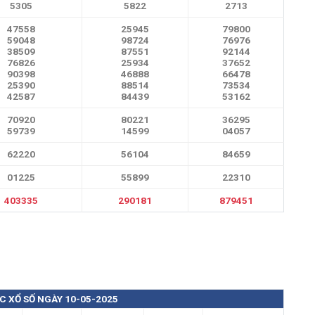
5305
5822
2713
47558
25945
79800
59048
98724
76976
38509
87551
92144
76826
25934
37652
90398
46888
66478
25390
88514
73534
42587
84439
53162
70920
80221
36295
59739
14599
04057
62220
56104
84659
01225
55899
22310
403335
290181
879451
 XỔ SỐ NGÀY 10-05-2025