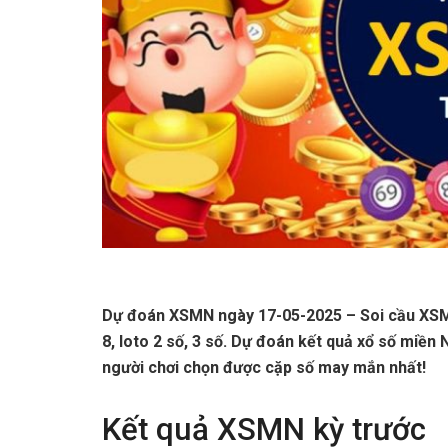
Dự đoán XSMN ngày 17-05-2025 – Soi cầu XSMN 
8, loto 2 số, 3 số. Dự đoán kết quả xổ số mi
người chơi chọn được cặp số may mắn nhất!
Kết quả XSMN kỳ trước