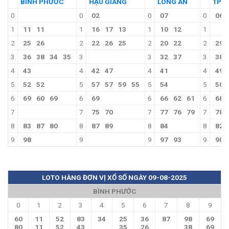
BÌNH PHƯỚC
HẬU GIANG
LONG AN
TPH
0
0
02
0
07
0
06
1
11
11
1
16
17
13
1
10
12
1
2
25
26
2
22
26
25
2
20
22
2
29
3
36
38
34
35
3
3
32
37
3
38
4
43
4
42
47
4
41
4
49
5
52
52
5
57
57
59
55
5
54
5
50
6
69
60
69
6
69
6
66
62
61
6
68
7
7
75
70
7
77
76
79
7
78
8
83
87
80
8
87
89
8
84
8
82
9
98
9
9
97
93
9
90
LOTO HÀNG ĐƠN VỊ XỔ SỐ NGÀY 09-08-2025
BÌNH PHƯỚC
0
1
2
3
4
5
6
7
8
9
60
11
52
83
34
25
36
87
98
69
80
11
52
43
35
26
38
69