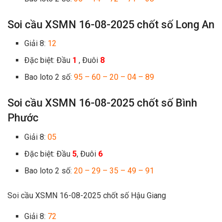
Soi cầu XSMN 16-08-2025 chốt số Long An
Giải 8:
12
Đặc biệt: Đầu
1
, Đuôi
8
Bao loto 2 số:
95 – 60 – 20 – 04 – 89
Soi cầu XSMN 16-08-2025 chốt số Bình
Phước
Giải 8:
05
Đặc biệt: Đầu
5
, Đuôi
6
Bao loto 2 số:
20 – 29 – 35 – 49 – 91
Soi cầu XSMN 16-08-2025 chốt số Hậu Giang
Giải 8:
72