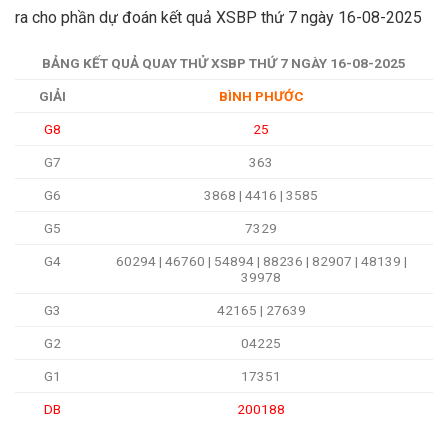
ra cho phần dự đoán kết quả XSBP thứ 7 ngày 16-08-2025
BẢNG KẾT QUẢ QUAY THỬ XSBP THỨ 7 NGÀY 16-08-2025
GIẢI
BÌNH PHƯỚC
G8
25
G7
363
G6
3868 | 4416 | 3585
G5
7329
G4
60294 | 46760 | 54894 | 88236 | 82907 | 48139 |
39978
G3
42165 | 27639
G2
04225
G1
17351
DB
200188