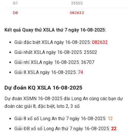
G1
25502
DB
082632
Kết quả Quay thử XSLA thứ 7 ngày 16-08-2025:
Giải đặc biệt XSLA ngày 16-08-2025:
082632
Giải nhất XSLA ngày 16-08-2025: 25502
Giải nhì XSLA ngày 16-08-2025: 36707
Giải 8 XSLA ngày 16-08-2025:
74
Dự đoán KQ XSLA 16-08-2025
Dự đoán XSMN 16-08-2025 đài Long An cùng các bạn dự
đoán các giải 8, đặc biệt, loto 2, 3 số.
Giải 8 xổ số Long An thứ 7 ngày 16-08-2025:
12
Giải ĐB xổ số Long An thứ 7 ngày 16-08-2025:
22