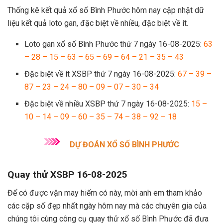
Thống kê kết quả xổ số Bình Phước hôm nay cập nhật dữ
liệu kết quả loto gan, đặc biệt về nhiều, đặc biệt về ít.
Loto gan xổ số Bình Phước thứ 7 ngày 16-08-2025:
63
– 28 – 15 – 63 – 65 – 69 – 64 – 21 – 35 – 43
Đặc biệt về ít XSBP thứ 7 ngày 16-08-2025:
67 – 39 –
87 – 23 – 24 – 80 – 09 – 07 – 30 – 34
Đặc biệt về nhiều XSBP thứ 7 ngày 16-08-2025:
15 –
10 – 14 – 09 – 60 – 35 – 74 – 38 – 92 – 18
DỰ ĐOÁN XỔ SỐ BÌNH PHƯỚC
Quay thử XSBP 16-08-2025
Để có được vận may hiếm có này, mời anh em tham khảo
các cặp số đẹp nhất ngày hôm nay mà các chuyên gia của
chúng tôi cùng công cụ quay thử xổ số Bình Phước đã đưa