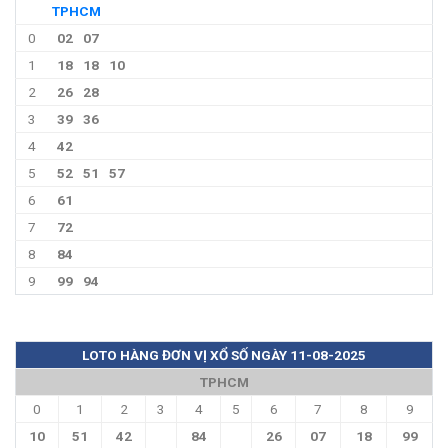
TPHCM
0
02
07
1
18
18
10
2
26
28
3
39
36
4
42
5
52
51
57
6
61
7
72
8
84
9
99
94
LOTO HÀNG ĐƠN VỊ XỔ SỐ NGÀY 11-08-2025
TPHCM
0
1
2
3
4
5
6
7
8
9
10
51
42
84
26
07
18
99