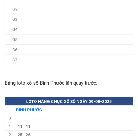
G2
G3
G4
G5
G6
G7
Bảng loto xổ số Bình Phước lần quay trước:
LOTO HÀNG CHỤC XỔ SỐ NGÀY 09-08-2025
BÌNH PHƯỚC
0
1
11
11
2
25
26