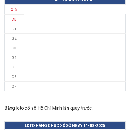
Giải
DB
G1
G2
G3
G4
G5
G6
G7
Bảng loto xổ số Hồ Chí Minh lần quay trước:
LOTO HÀNG CHỤC XỔ SỐ NGÀY 11-08-2025