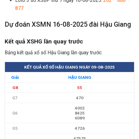
Loto 3 số XSBP thứ 7 ngày 16-08-2025:
262 – 888 –
877
Dự đoán XSMN 16-08-2025 đài Hậu Giang
Kết quả XSHG lần quay trước
Bảng kết quả xổ số Hậu Giang lần quay trước:
KẾT QUẢ XỔ SỐ HẬU GIANG NGÀY 09-08-2025
Giải
HẬU GIANG
G8
55
G7
470
4002
G6
8425
6089
G5
4726
47575