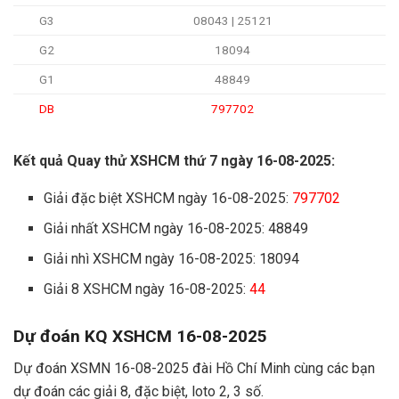
G3
08043 | 25121
G2
18094
G1
48849
DB
797702
Kết quả Quay thử XSHCM thứ 7 ngày 16-08-2025:
Giải đặc biệt XSHCM ngày 16-08-2025:
797702
Giải nhất XSHCM ngày 16-08-2025: 48849
Giải nhì XSHCM ngày 16-08-2025: 18094
Giải 8 XSHCM ngày 16-08-2025:
44
Dự đoán KQ XSHCM 16-08-2025
Dự đoán XSMN 16-08-2025 đài Hồ Chí Minh cùng các bạn
dự đoán các giải 8, đặc biệt, loto 2, 3 số.