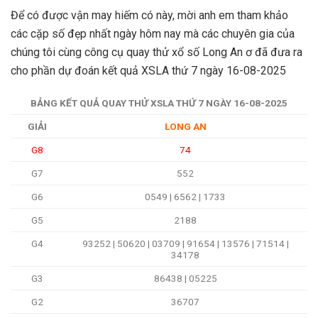
Để có được vận may hiếm có này, mời anh em tham khảo
các cặp số đẹp nhất ngày hôm nay mà các chuyên gia của
chúng tôi cùng công cụ quay thử xổ số Long An ơ đã đưa ra
cho phần dự đoán kết quả XSLA thứ 7 ngày 16-08-2025
BẢNG KẾT QUẢ QUAY THỬ XSLA THỨ 7 NGÀY 16-08-2025
GIẢI
LONG AN
G8
74
G7
552
G6
0549 | 6562 | 1733
G5
2188
G4
93252 | 50620 | 03709 | 91654 | 13576 | 71514 |
34178
G3
86438 | 05225
G2
36707