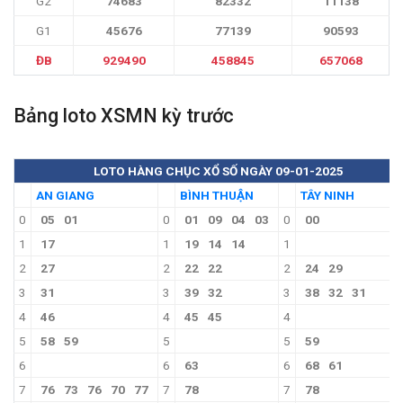
G2
74683
82332
11138
G1
45676
77139
90593
ĐB
929490
458845
657068
Bảng loto XSMN kỳ trước
LOTO HÀNG CHỤC XỔ SỐ NGÀY 09-01-2025
AN GIANG
BÌNH THUẬN
TÂY NINH
0
05
01
0
01
09
04
03
0
00
1
17
1
19
14
14
1
2
27
2
22
22
2
24
29
3
31
3
39
32
3
38
32
31
4
46
4
45
45
4
5
58
59
5
5
59
6
6
63
6
68
61
7
76
73
76
70
77
7
78
7
78