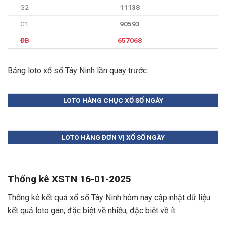
G2
11138
G1
90593
ĐB
657068
Bảng loto xổ số Tây Ninh lần quay trước:
LOTO HÀNG CHỤC XỔ SỐ NGÀY
LOTO HÀNG ĐƠN VỊ XỔ SỐ NGÀY
Thống kê XSTN 16-01-2025
Thống kê kết quả xổ số Tây Ninh hôm nay cập nhật dữ liệu
kết quả loto gan, đặc biệt về nhiều, đặc biệt về ít.