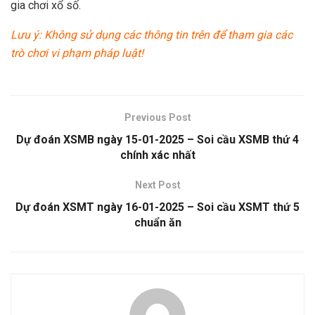
gia chơi xổ số.
Lưu ý: Không sử dụng các thông tin trên để tham gia các
trò chơi vi phạm pháp luật!
Previous Post
Dự đoán XSMB ngày 15-01-2025 – Soi cầu XSMB thứ 4
chính xác nhất
Next Post
Dự đoán XSMT ngày 16-01-2025 – Soi cầu XSMT thứ 5
chuẩn ăn