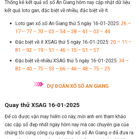
Thống kê kết quả xổ số An Giang hôm nay cập nhật dữ liệu
kết quả loto gan, đặc biệt về nhiều, đặc biệt về ít.
Loto gan xổ số An Giang thứ 5 ngày 16-01-2025:
26 –
17 – 77 – 70 – 03 – 54 – 28 – 41 – 03 – 44
Đặc biệt về ít XSAG thứ 5 ngày 16-01-2025:
20 – 11 –
81 – 92 – 19 – 51 – 46 – 15 – 51 – 57
Đặc biệt về nhiều XSAG thứ 5 ngày 16-01-2025:
34 –
83 – 40 – 75 – 53 – 66 – 46 – 48 – 75 – 25
DỰ ĐOÁN XỔ SỐ AN GIANG
Quay thử XSAG 16-01-2025
Để có được vận may hiếm có này, mời anh em tham khảo
các cặp số đẹp nhất ngày hôm nay mà các chuyên gia của
chúng tôi cùng công cụ quay thử xổ số An Giang ơ đã đưa ra