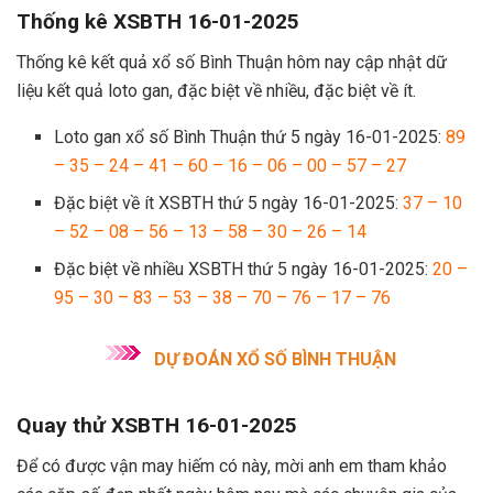
Thống kê XSBTH 16-01-2025
Thống kê kết quả xổ số Bình Thuận hôm nay cập nhật dữ
liệu kết quả loto gan, đặc biệt về nhiều, đặc biệt về ít.
Loto gan xổ số Bình Thuận thứ 5 ngày 16-01-2025:
89
– 35 – 24 – 41 – 60 – 16 – 06 – 00 – 57 – 27
Đặc biệt về ít XSBTH thứ 5 ngày 16-01-2025:
37 – 10
– 52 – 08 – 56 – 13 – 58 – 30 – 26 – 14
Đặc biệt về nhiều XSBTH thứ 5 ngày 16-01-2025:
20 –
95 – 30 – 83 – 53 – 38 – 70 – 76 – 17 – 76
DỰ ĐOÁN XỔ SỐ BÌNH THUẬN
Quay thử XSBTH 16-01-2025
Để có được vận may hiếm có này, mời anh em tham khảo