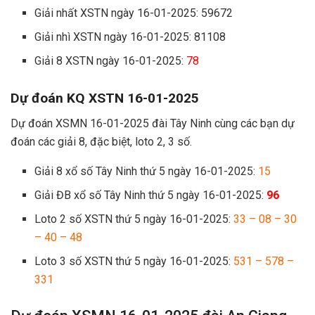
Giải nhất XSTN ngày 16-01-2025: 59672
Giải nhì XSTN ngày 16-01-2025: 81108
Giải 8 XSTN ngày 16-01-2025:
78
Dự đoán KQ XSTN 16-01-2025
Dự đoán XSMN 16-01-2025 đài Tây Ninh cùng các bạn dự
đoán các giải 8, đặc biệt, loto 2, 3 số.
Giải 8 xổ số Tây Ninh thứ 5 ngày 16-01-2025:
15
Giải ĐB xổ số Tây Ninh thứ 5 ngày 16-01-2025:
96
Loto 2 số XSTN thứ 5 ngày 16-01-2025:
33 – 08 – 30
– 40 – 48
Loto 3 số XSTN thứ 5 ngày 16-01-2025:
531 – 578 –
331