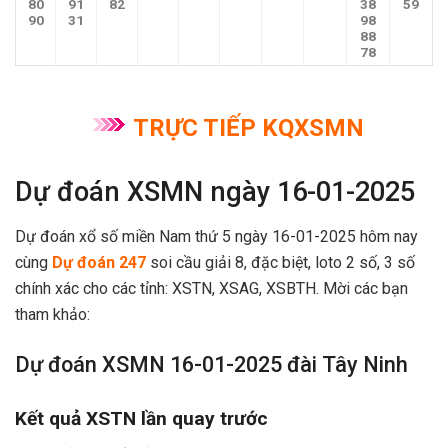
80
91
82
38
59
90
31
98
88
78
TRỰC TIẾP KQXSMN
Dự đoán XSMN ngày 16-01-2025
Dự đoán xổ số miền Nam thứ 5 ngày 16-01-2025 hôm nay
cùng
Dự đoán 247
soi cầu giải 8, đặc biệt, loto 2 số, 3 số
chính xác cho các tỉnh: XSTN, XSAG, XSBTH. Mời các bạn
tham khảo:
Dự đoán XSMN 16-01-2025 đài Tây Ninh
Kết quả XSTN lần quay trước