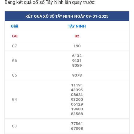
Bảng kết quả xổ số Tây Ninh lần quay trước:
KẾT QUẢ XỔ SỐ TÂY NINH NGÀY 09-01-2025
Giải
TÂY NINH
G8
82
G7
190
6132
G6
9431
8059
G5
9078
11191
43395
08624
G4
93200
06129
19480
83588
77561
G3
67098