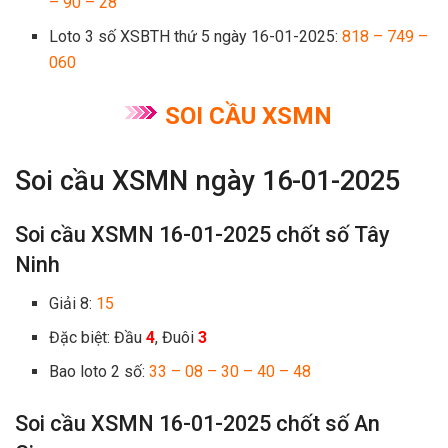
– 90 – 28
Loto 3 số XSBTH thứ 5 ngày 16-01-2025:
818 – 749 –
060
SOI CẦU XSMN
Soi cầu XSMN ngày 16-01-2025
Soi cầu XSMN 16-01-2025 chốt số Tây
Ninh
Giải 8:
15
Đặc biệt: Đầu
4
, Đuôi
3
Bao loto 2 số:
33 – 08 – 30 – 40 – 48
Soi cầu XSMN 16-01-2025 chốt số An