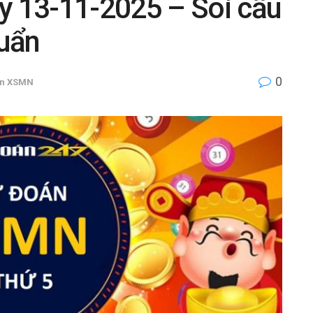
 13-11-2025 – Soi cầu
uẩn
0
án XSMN