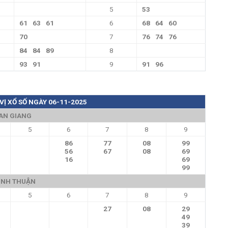
5
53
61
63
61
6
68
64
60
70
7
76
74
76
84
84
89
8
93
91
9
91
96
Ị XỔ SỐ NGÀY 06-11-2025
AN GIANG
5
6
7
8
9
86
77
08
99
56
67
08
69
16
69
99
ÌNH THUẬN
5
6
7
8
9
27
08
29
49
39