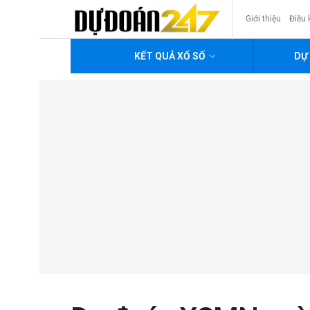
Giới thiệu
Điều
KẾT QUẢ XỔ SỐ
DỰ