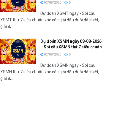
07/08/2026
0
Dự đoán XSMT ngày - Soi cầu
XSMT thứ 7 siêu chuẩn xác các giải đầu đuôi đặc biệt,
giải 8,...
Dự đoán XSMN ngày 08-08-2026
– Soi cầu XSMN thứ 7 siêu chuẩn
07/08/2026
0
Dự đoán XSMN ngày - Soi cầu
XSMN thứ 7 siêu chuẩn xác các giải đầu đuôi đặc biệt,
giải 8,...