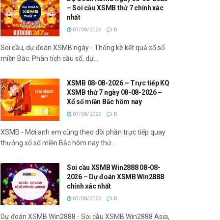
– Soi cầu XSMB thứ 7 chính xác
nhất
07/08/2026
0
Soi cầu, dự đoán XSMB ngày - Thống kê kết quả xổ số
miền Bắc. Phân tích cầu số, dự...
XSMB 08-08-2026 – Trực tiếp KQ
XSMB thứ 7 ngày 08-08-2026 –
Xổ số miền Bắc hôm nay
07/08/2026
0
XSMB - Mời anh em cùng theo dõi phần trực tiếp quay
thưởng xổ số miền Bắc hôm nay thứ...
Soi cầu XSMB Win2888 08-08-
2026 – Dự đoán XSMB Win2888
chính xác nhất
07/08/2026
0
Dự đoán XSMB Win2888 - Soi cầu XSMB Win2888 Asia,