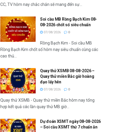
CC, TV hôm nay chắc chắn sẽ mang đến sự...
Soi cầu MB Rồng Bạch Kim 08-
08-2026 chốt số siêu chuẩn
07/08/2026
0
Rồng Bạch Kim - Soi cầu MB
Rồng Bạch Kim chốt số hôm nay siêu chuẩn cùng các
cao thủ...
Quay thử XSMB 08-08-2026 –
Quay thử miền Bắc giờ hoàng
đạo lấy hên
07/08/2026
0
Quay thử XSMB - Quay thử miền Bắc hôm nay tổng
hợp kết quả các lần quay thử MB giờ...
Dự đoán XSMT ngày 08-08-2026
– Soi cầu XSMT thứ 7 chuẩn ăn