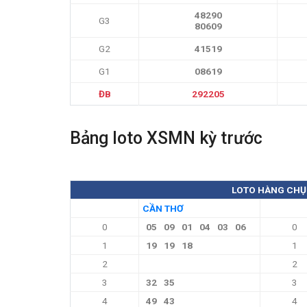
48290
G3
80609
G2
41519
G1
08619
ĐB
292205
Bảng loto XSMN kỳ trước
LOTO HÀNG CHỤC
CẦN THƠ
0
05
09
01
04
03
06
0
1
19
19
18
1
2
2
3
32
35
3
4
49
43
4