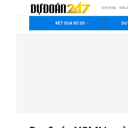
Giới thiệu
Điều
KẾT QUẢ XỔ SỐ
DỰ