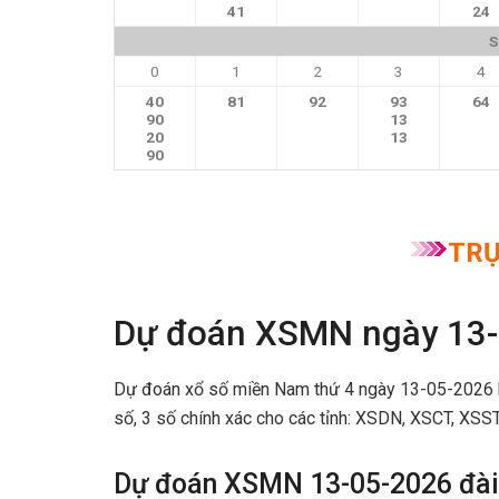
41
24
S
0
1
2
3
4
40
81
92
93
64
90
13
20
13
90
TRỰ
Dự đoán XSMN ngày 13
Dự đoán xổ số miền Nam thứ 4 ngày 13-05-2026
số, 3 số chính xác cho các tỉnh: XSDN, XSCT, XSS
Dự đoán XSMN 13-05-2026 đài