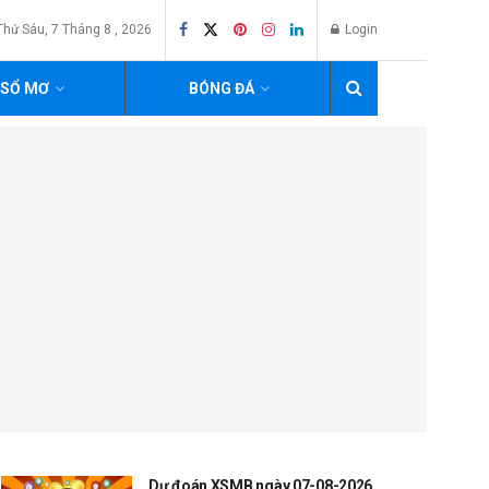
Thứ Sáu, 7 Tháng 8 , 2026
Login
SỔ MƠ
BÓNG ĐÁ
Dự đoán XSMB ngày 07-08-2026