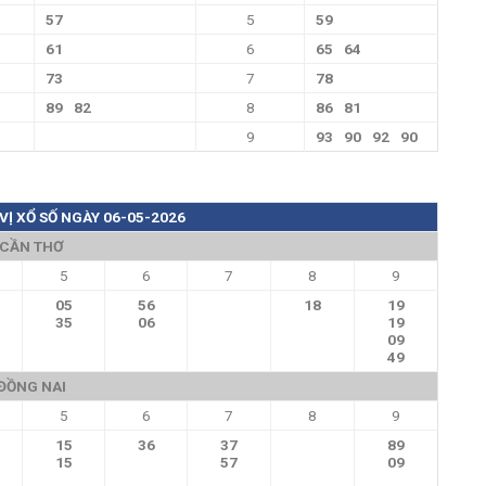
57
5
59
61
6
65
64
73
7
78
89
82
8
86
81
9
93
90
92
90
Ị XỔ SỐ NGÀY 06-05-2026
CẦN THƠ
5
6
7
8
9
05
56
18
19
35
06
19
09
49
ĐỒNG NAI
5
6
7
8
9
15
36
37
89
15
57
09