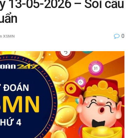
 13-05-2026 – Soi cầu
uẩn
0
án XSMN