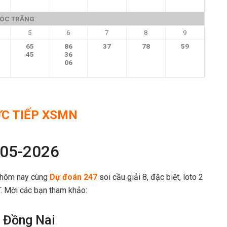
ÓC TRĂNG
5
6
7
8
9
65
86
37
78
59
45
36
06
C TIẾP XSMN
-05-2026
 hôm nay cùng
Dự đoán 247
soi cầu giải 8, đặc biệt, loto 2
T. Mời các bạn tham khảo:
 Đồng Nai