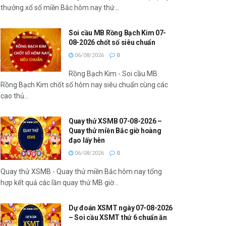
thưởng xổ số miền Bắc hôm nay thứ...
Soi cầu MB Rồng Bạch Kim 07-
08-2026 chốt số siêu chuẩn
06/08/2026
0
Rồng Bạch Kim - Soi cầu MB
Rồng Bạch Kim chốt số hôm nay siêu chuẩn cùng các
cao thủ...
Quay thử XSMB 07-08-2026 –
Quay thử miền Bắc giờ hoàng
đạo lấy hên
06/08/2026
0
Quay thử XSMB - Quay thử miền Bắc hôm nay tổng
hợp kết quả các lần quay thử MB giờ...
Dự đoán XSMT ngày 07-08-2026
– Soi cầu XSMT thứ 6 chuẩn ăn