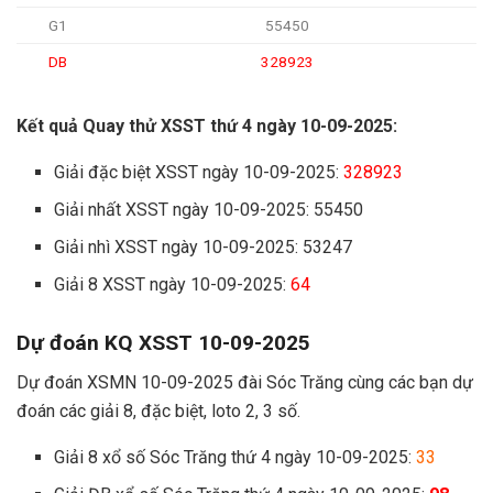
G1
55450
DB
328923
Kết quả Quay thử XSST thứ 4 ngày 10-09-2025:
Giải đặc biệt XSST ngày 10-09-2025:
328923
Giải nhất XSST ngày 10-09-2025: 55450
Giải nhì XSST ngày 10-09-2025: 53247
Giải 8 XSST ngày 10-09-2025:
64
Dự đoán KQ XSST 10-09-2025
Dự đoán XSMN 10-09-2025 đài Sóc Trăng cùng các bạn dự
đoán các giải 8, đặc biệt, loto 2, 3 số.
Giải 8 xổ số Sóc Trăng thứ 4 ngày 10-09-2025:
33