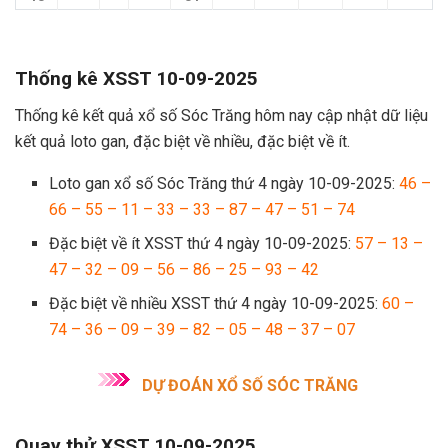
Thống kê XSST 10-09-2025
Thống kê kết quả xổ số Sóc Trăng hôm nay cập nhật dữ liệu
kết quả loto gan, đặc biệt về nhiều, đặc biệt về ít.
Loto gan xổ số Sóc Trăng thứ 4 ngày 10-09-2025:
46 –
66 – 55 – 11 – 33 – 33 – 87 – 47 – 51 – 74
Đặc biệt về ít XSST thứ 4 ngày 10-09-2025:
57 – 13 –
47 – 32 – 09 – 56 – 86 – 25 – 93 – 42
Đặc biệt về nhiều XSST thứ 4 ngày 10-09-2025:
60 –
74 – 36 – 09 – 39 – 82 – 05 – 48 – 37 – 07
DỰ ĐOÁN XỔ SỐ SÓC TRĂNG
Quay thử XSST 10-09-2025