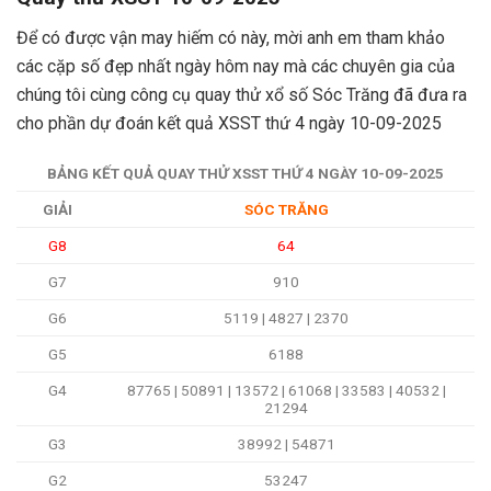
Để có được vận may hiếm có này, mời anh em tham khảo
các cặp số đẹp nhất ngày hôm nay mà các chuyên gia của
chúng tôi cùng công cụ quay thử xổ số Sóc Trăng đã đưa ra
cho phần dự đoán kết quả XSST thứ 4 ngày 10-09-2025
BẢNG KẾT QUẢ QUAY THỬ XSST THỨ 4 NGÀY 10-09-2025
GIẢI
SÓC TRĂNG
G8
64
G7
910
G6
5119 | 4827 | 2370
G5
6188
G4
87765 | 50891 | 13572 | 61068 | 33583 | 40532 |
21294
G3
38992 | 54871
G2
53247