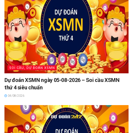
SOI CẦU, DỰ ĐOÁN XSMN
Dự đoán XSMN ngày 05-08-2026 – Soi cầu XSMN
thứ 4 siêu chuẩn
04/08/2026