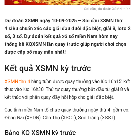
Soi cầu, dự đoán XSMN thứ 4
Dự đoán XSMN ngày 10-09-2025 – Soi cầu XSMN thứ
4 siêu chuẩn xác các giải đầu đuôi đặc biệt, giải 8, loto 2
số, 3 số. Dự đoán kết quả xổ số miền Nam hôm nay
thống kê KQXSMN lần quay trước giúp người chơi chọn
được cặp số may mắn nhất!
Kết quả XSMN kỳ trước
XSMN thứ 4
hàng tuần được quay thưởng vào lúc 16h15' kết
thúc vào lúc 16h30. Thứ tự quay thưởng bắt đầu từ giải 8 và
kết thúc với phần quay đầy hồi hộp cho giải đặc biệt.
Các tỉnh miền Nam tổ chức quay thưởng ngày thứ 4 gồm có:
Đồng Nai (XSDN), Cần Thơ (XSCT), Sóc Trăng (XSST).
Bảng KQ XSMN kỳ trước