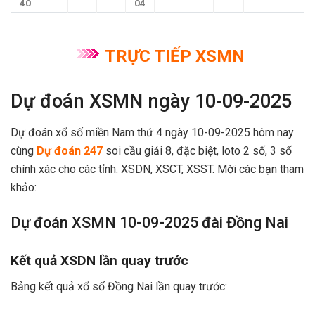
40
04
TRỰC TIẾP XSMN
Dự đoán XSMN ngày 10-09-2025
Dự đoán xổ số miền Nam thứ 4 ngày 10-09-2025 hôm nay
cùng
Dự đoán 247
soi cầu giải 8, đặc biệt, loto 2 số, 3 số
chính xác cho các tỉnh: XSDN, XSCT, XSST. Mời các bạn tham
khảo:
Dự đoán XSMN 10-09-2025 đài Đồng Nai
Kết quả XSDN lần quay trước
Bảng kết quả xổ số Đồng Nai lần quay trước: