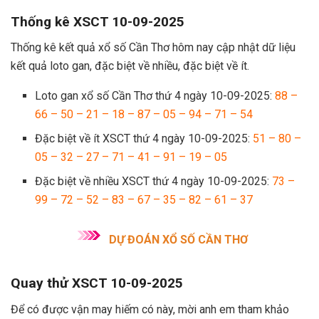
Thống kê XSCT 10-09-2025
Thống kê kết quả xổ số Cần Thơ hôm nay cập nhật dữ liệu
kết quả loto gan, đặc biệt về nhiều, đặc biệt về ít.
Loto gan xổ số Cần Thơ thứ 4 ngày 10-09-2025:
88 –
66 – 50 – 21 – 18 – 87 – 05 – 94 – 71 – 54
Đặc biệt về ít XSCT thứ 4 ngày 10-09-2025:
51 – 80 –
05 – 32 – 27 – 71 – 41 – 91 – 19 – 05
Đặc biệt về nhiều XSCT thứ 4 ngày 10-09-2025:
73 –
99 – 72 – 52 – 83 – 67 – 35 – 82 – 61 – 37
DỰ ĐOÁN XỔ SỐ CẦN THƠ
Quay thử XSCT 10-09-2025
Để có được vận may hiếm có này, mời anh em tham khảo