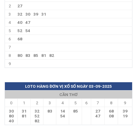
2
27
3
32
30
39
31
4
40
47
5
52
54
6
68
7
8
80
83
85
81
82
9
LOTO HÀNG ĐƠN VỊ XỔ SỐ NGÀY 03-09-2025
CẦN THƠ
0
1
2
3
4
5
6
7
8
9
30
31
32
83
14
85
27
68
39
80
81
52
54
47
08
19
40
82