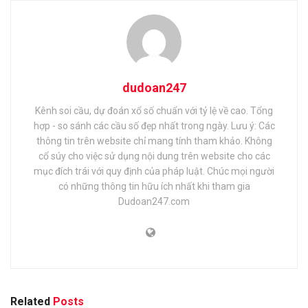
dudoan247
Kênh soi cầu, dự đoán xổ số chuẩn với tỷ lệ về cao. Tổng
hợp - so sánh các cầu số đẹp nhất trong ngày. Lưu ý: Các
thông tin trên website chỉ mang tính tham khảo. Không
cổ súy cho việc sử dụng nội dung trên website cho các
mục đích trái với quy định của pháp luật. Chúc mọi người
có những thông tin hữu ích nhất khi tham gia
Dudoan247.com
Related
Posts