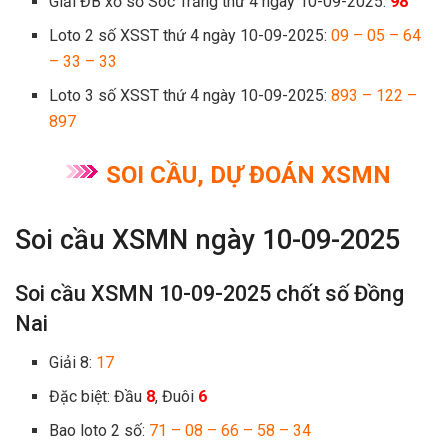
Giải ĐB xổ số Sóc Trăng thứ 4 ngày 10-09-2025:
98
Loto 2 số XSST thứ 4 ngày 10-09-2025:
09 – 05 – 64
– 33 – 33
Loto 3 số XSST thứ 4 ngày 10-09-2025:
893 – 122 –
897
SOI CẦU, DỰ ĐOÁN XSMN
Soi cầu XSMN ngày 10-09-2025
Soi cầu XSMN 10-09-2025 chốt số Đồng
Nai
Giải 8:
17
Đặc biệt: Đầu
8
, Đuôi
6
Bao loto 2 số:
71 – 08 – 66 – 58 – 34