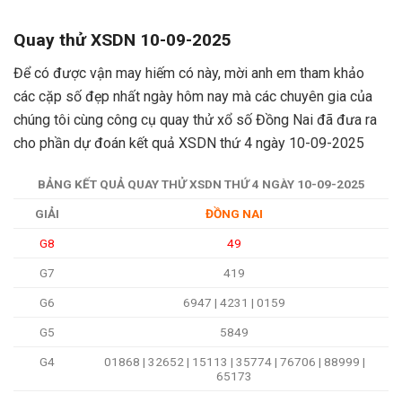
Quay thử XSDN 10-09-2025
Để có được vận may hiếm có này, mời anh em tham khảo
các cặp số đẹp nhất ngày hôm nay mà các chuyên gia của
chúng tôi cùng công cụ quay thử xổ số Đồng Nai đã đưa ra
cho phần dự đoán kết quả XSDN thứ 4 ngày 10-09-2025
BẢNG KẾT QUẢ QUAY THỬ XSDN THỨ 4 NGÀY 10-09-2025
GIẢI
ĐỒNG NAI
G8
49
G7
419
G6
6947 | 4231 | 0159
G5
5849
G4
01868 | 32652 | 15113 | 35774 | 76706 | 88999 |
65173