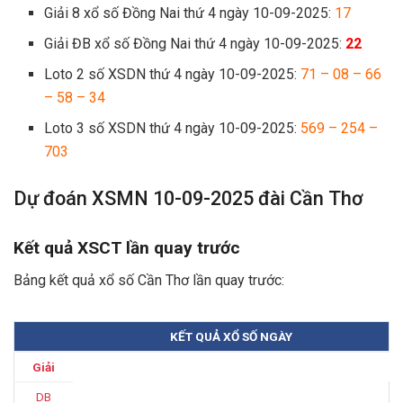
Giải 8 xổ số Đồng Nai thứ 4 ngày 10-09-2025:
17
Giải ĐB xổ số Đồng Nai thứ 4 ngày 10-09-2025:
22
Loto 2 số XSDN thứ 4 ngày 10-09-2025:
71 – 08 – 66
– 58 – 34
Loto 3 số XSDN thứ 4 ngày 10-09-2025:
569 – 254 –
703
Dự đoán XSMN 10-09-2025 đài Cần Thơ
Kết quả XSCT lần quay trước
Bảng kết quả xổ số Cần Thơ lần quay trước:
KẾT QUẢ XỔ SỐ NGÀY
Giải
DB