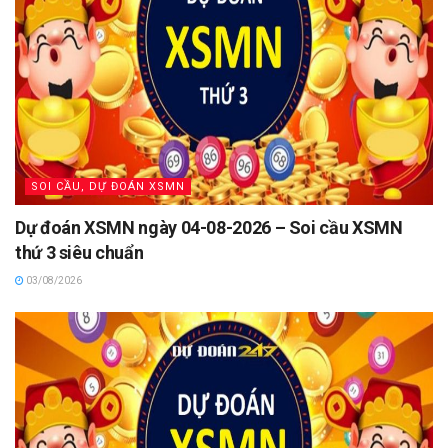
SOI CẦU, DỰ ĐOÁN XSMN
Dự đoán XSMN ngày 04-08-2026 – Soi cầu XSMN
thứ 3 siêu chuẩn
03/08/2026