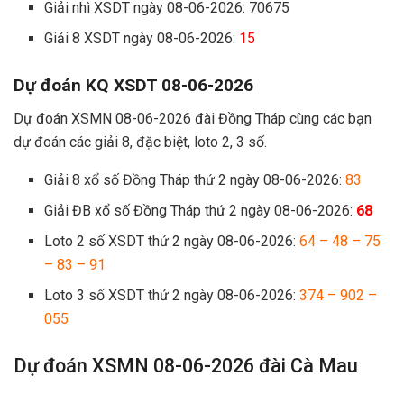
Giải nhì XSDT ngày 08-06-2026: 70675
Giải 8 XSDT ngày 08-06-2026:
15
Dự đoán KQ XSDT 08-06-2026
Dự đoán XSMN 08-06-2026 đài Đồng Tháp cùng các bạn
dự đoán các giải 8, đặc biệt, loto 2, 3 số.
Giải 8 xổ số Đồng Tháp thứ 2 ngày 08-06-2026:
83
Giải ĐB xổ số Đồng Tháp thứ 2 ngày 08-06-2026:
68
Loto 2 số XSDT thứ 2 ngày 08-06-2026:
64 – 48 – 75
– 83 – 91
Loto 3 số XSDT thứ 2 ngày 08-06-2026:
374 – 902 –
055
Dự đoán XSMN 08-06-2026 đài Cà Mau