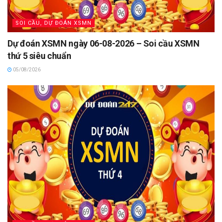
SOI CẦU, DỰ ĐOÁN XSMN
Dự đoán XSMN ngày 06-08-2026 – Soi cầu XSMN
thứ 5 siêu chuẩn
05/08/2026