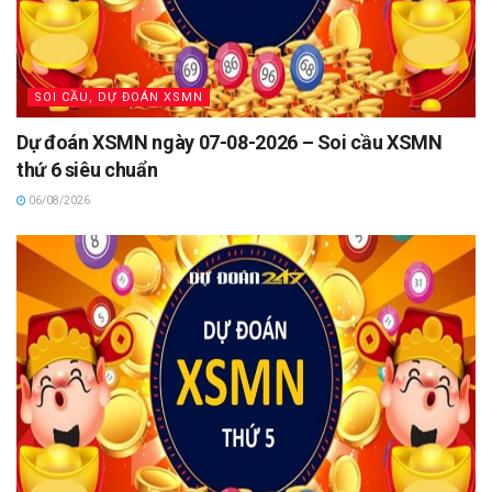
SOI CẦU, DỰ ĐOÁN XSMN
Dự đoán XSMN ngày 07-08-2026 – Soi cầu XSMN
thứ 6 siêu chuẩn
06/08/2026