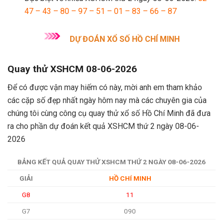
47 – 43 – 80 – 97 – 51 – 01 – 83 – 66 – 87
DỰ ĐOÁN XỔ SỐ HỒ CHÍ MINH
Quay thử XSHCM 08-06-2026
Để có được vận may hiếm có này, mời anh em tham khảo
các cặp số đẹp nhất ngày hôm nay mà các chuyên gia của
chúng tôi cùng công cụ quay thử xổ số Hồ Chí Minh đã đưa
ra cho phần dự đoán kết quả XSHCM thứ 2 ngày 08-06-
2026
BẢNG KẾT QUẢ QUAY THỬ XSHCM THỨ 2 NGÀY 08-06-2026
GIẢI
HỒ CHÍ MINH
G8
11
G7
090