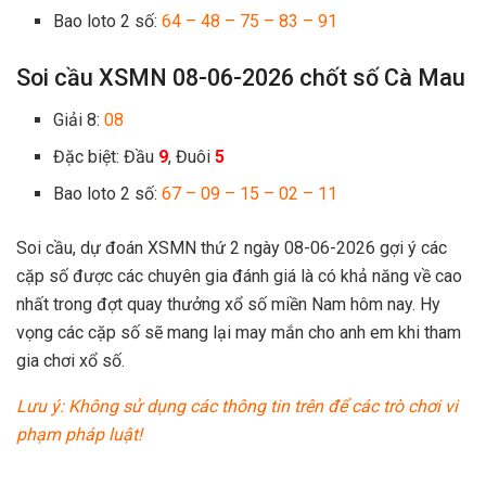
Bao loto 2 số:
64 – 48 – 75 – 83 – 91
Soi cầu XSMN 08-06-2026 chốt số Cà Mau
Giải 8:
08
Đặc biệt: Đầu
9
, Đuôi
5
Bao loto 2 số:
67 – 09 – 15 – 02 – 11
Soi cầu, dự đoán XSMN thứ 2 ngày 08-06-2026 gợi ý các
cặp số được các chuyên gia đánh giá là có khả năng về cao
nhất trong đợt quay thưởng xổ số miền Nam hôm nay. Hy
vọng các cặp số sẽ mang lại may mắn cho anh em khi tham
gia chơi xổ số.
Lưu ý: Không sử dụng các thông tin trên để các trò chơi vi
phạm pháp luật!