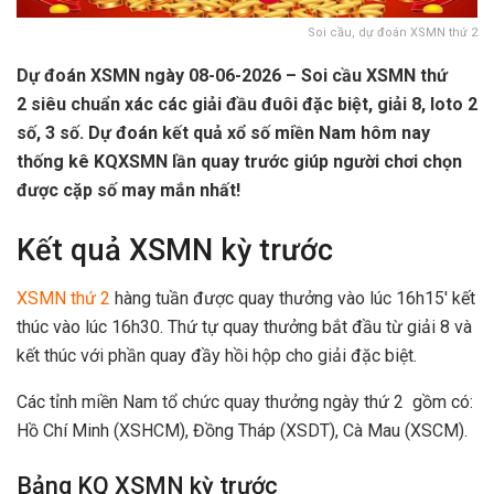
Soi cầu, dự đoán XSMN thứ 2
Dự đoán XSMN ngày 08-06-2026 – Soi cầu XSMN thứ
2 siêu chuẩn xác các giải đầu đuôi đặc biệt, giải 8, loto 2
số, 3 số. Dự đoán kết quả xổ số miền Nam hôm nay
thống kê KQXSMN lần quay trước giúp người chơi chọn
được cặp số may mắn nhất!
Kết quả XSMN kỳ trước
XSMN thứ 2
hàng tuần được quay thưởng vào lúc 16h15' kết
thúc vào lúc 16h30. Thứ tự quay thưởng bắt đầu từ giải 8 và
kết thúc với phần quay đầy hồi hộp cho giải đặc biệt.
Các tỉnh miền Nam tổ chức quay thưởng ngày thứ 2 gồm có:
Hồ Chí Minh (XSHCM), Đồng Tháp (XSDT), Cà Mau (XSCM).
Bảng KQ XSMN kỳ trước