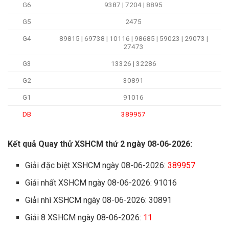
G6
9387 | 7204 | 8895
G5
2475
G4
89815 | 69738 | 10116 | 98685 | 59023 | 29073 |
27473
G3
13326 | 32286
G2
30891
G1
91016
DB
389957
Kết quả Quay thử XSHCM thứ 2 ngày 08-06-2026:
Giải đặc biệt XSHCM ngày 08-06-2026:
389957
Giải nhất XSHCM ngày 08-06-2026: 91016
Giải nhì XSHCM ngày 08-06-2026: 30891
Giải 8 XSHCM ngày 08-06-2026:
11