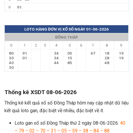
9
91
LOTO HÀNG ĐƠN VỊ XỔ SỐ NGÀY 01-06-2026
ĐỒNG THÁP
0
1
2
3
4
5
6
7
8
9
80
91
34
05
67
18
19
30
01
34
15
28
19
40
44
85
48
30
Thống kê XSDT 08-06-2026
Thống kê kết quả xổ số Đồng Tháp hôm nay cập nhật dữ liệu
kết quả loto gan, đặc biệt về nhiều, đặc biệt về ít.
Loto gan xổ số Đồng Tháp thứ 2 ngày 08-06-2026:
40
– 79 – 02 – 70 – 31 – 05 – 59 – 38 – 84 – 88