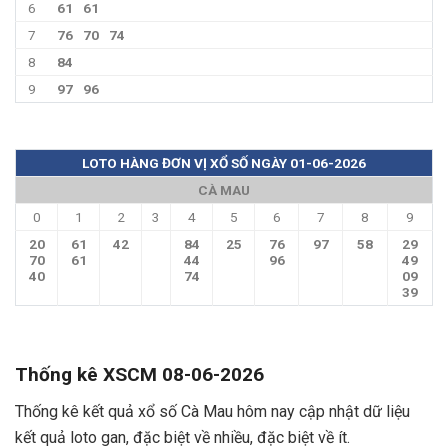
6
61
61
7
76
70
74
8
84
9
97
96
LOTO HÀNG ĐƠN VỊ XỔ SỐ NGÀY 01-06-2026
CÀ MAU
0
1
2
3
4
5
6
7
8
9
20
61
42
84
25
76
97
58
29
70
61
44
96
49
40
74
09
39
Thống kê XSCM 08-06-2026
Thống kê kết quả xổ số Cà Mau hôm nay cập nhật dữ liệu
kết quả loto gan, đặc biệt về nhiều, đặc biệt về ít.