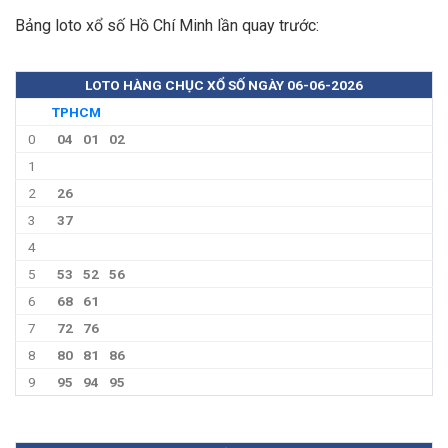
Bảng loto xổ số Hồ Chí Minh lần quay trước:
LOTO HÀNG CHỤC XỔ SỐ NGÀY 06-06-2026
TPHCM
0
04
01
02
1
2
26
3
37
4
5
53
52
56
6
68
61
7
72
76
8
80
81
86
9
95
94
95