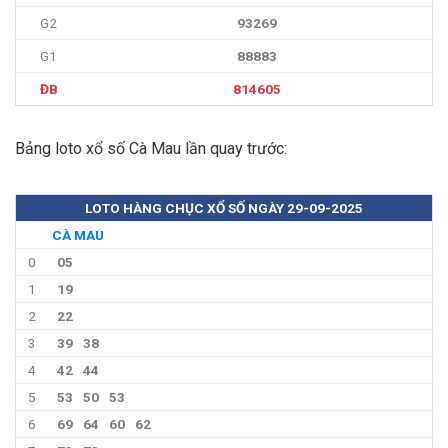
G2
93269
G1
88883
ĐB
814605
Bảng loto xổ số Cà Mau lần quay trước:
LOTO HÀNG CHỤC XỔ SỐ NGÀY 29-09-2025
CÀ MAU
0
05
1
19
2
22
3
39
38
4
42
44
5
53
50
53
6
69
64
60
62