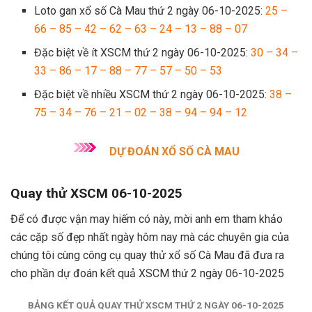
Loto gan xổ số Cà Mau thứ 2 ngày 06-10-2025:
25 –
66 – 85 – 42 – 62 – 63 – 24 – 13 – 88 – 07
Đặc biệt về ít XSCM thứ 2 ngày 06-10-2025:
30 – 34 –
33 – 86 – 17 – 88 – 77 – 57 – 50 – 53
Đặc biệt về nhiều XSCM thứ 2 ngày 06-10-2025:
38 –
75 – 34 – 76 – 21 – 02 – 38 – 94 – 94 – 12
DỰ ĐOÁN XỔ SỐ CÀ MAU
Quay thử XSCM 06-10-2025
Để có được vận may hiếm có này, mời anh em tham khảo
các cặp số đẹp nhất ngày hôm nay mà các chuyên gia của
chúng tôi cùng công cụ quay thử xổ số Cà Mau đã đưa ra
cho phần dự đoán kết quả XSCM thứ 2 ngày 06-10-2025
BẢNG KẾT QUẢ QUAY THỬ XSCM THỨ 2 NGÀY 06-10-2025