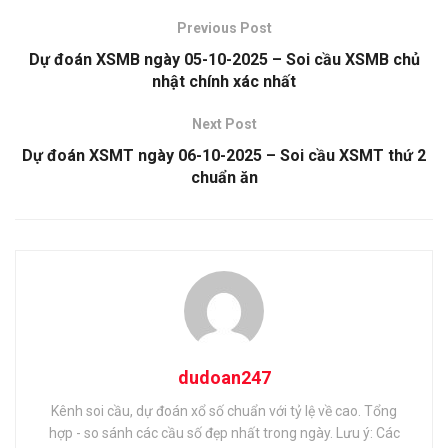
Previous Post
Dự đoán XSMB ngày 05-10-2025 – Soi cầu XSMB chủ
nhật chính xác nhất
Next Post
Dự đoán XSMT ngày 06-10-2025 – Soi cầu XSMT thứ 2
chuẩn ăn
dudoan247
Kênh soi cầu, dự đoán xổ số chuẩn với tỷ lệ về cao. Tổng
hợp - so sánh các cầu số đẹp nhất trong ngày. Lưu ý: Các