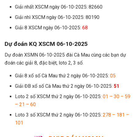
Giải nhất XSCM ngày 06-10-2025: 82660
Giải nhì XSCM ngày 06-10-2025: 80190
Giải 8 XSCM ngày 06-10-2025:
68
Dự đoán KQ XSCM 06-10-2025
Dự đoán XSMN 06-10-2025 đài Cà Mau cùng các bạn dự
đoán các giải 8, đặc biệt, loto 2, 3 số.
Giải 8 xổ số Cà Mau thứ 2 ngày 06-10-2025:
05
Giải ĐB xổ số Cà Mau thứ 2 ngày 06-10-2025:
51
Loto 2 số XSCM thứ 2 ngày 06-10-2025:
01 – 30 – 59
– 21 – 60
Loto 3 số XSCM thứ 2 ngày 06-10-2025:
278 – 181 –
101