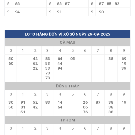
8
83
8
83
87
8
87
85
82
9
94
9
91
9
90
LOTO HÀNG ĐƠN VỊ XỔ SỐ NGÀY 29-09-2025
CÀ MAU
0
1
2
3
4
5
6
7
8
9
50
42
83
64
05
38
69
60
62
53
44
19
22
53
94
39
73
73
ĐỒNG THÁP
0
1
2
3
4
5
6
7
8
9
30
91
52
83
14
26
87
38
19
50
01
42
64
06
38
51
76
38
TPHCM
0
1
2
3
4
5
6
7
8
9