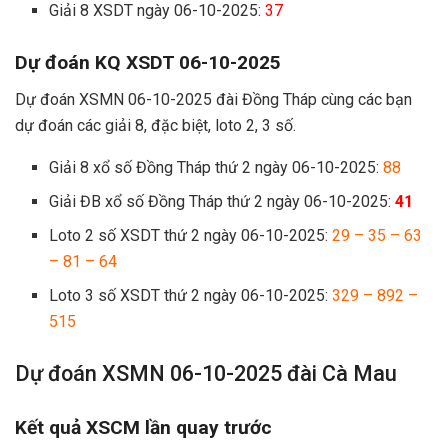
Giải 8 XSDT ngày 06-10-2025:
37
Dự đoán KQ XSDT 06-10-2025
Dự đoán XSMN 06-10-2025 đài Đồng Tháp cùng các bạn
dự đoán các giải 8, đặc biệt, loto 2, 3 số.
Giải 8 xổ số Đồng Tháp thứ 2 ngày 06-10-2025:
88
Giải ĐB xổ số Đồng Tháp thứ 2 ngày 06-10-2025:
41
Loto 2 số XSDT thứ 2 ngày 06-10-2025:
29 – 35 – 63
– 81 – 64
Loto 3 số XSDT thứ 2 ngày 06-10-2025:
329 – 892 –
515
Dự đoán XSMN 06-10-2025 đài Cà Mau
Kết quả XSCM lần quay trước