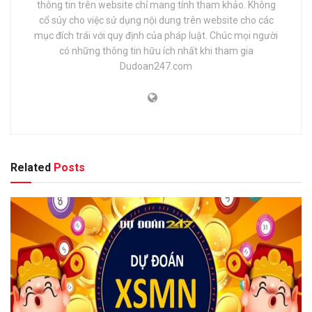
thông tin trên website chỉ mang tính tham khảo. Không
cổ súy cho việc sử dụng nội dung trên website cho các
mục đích trái với quy định của pháp luật. Chúc mọi người
có những thông tin hữu ích nhất khi tham gia
Dudoan247.com
Related
Posts