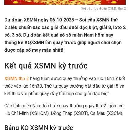
Soi cầu, dự đoán XSMN thứ 2
Dự đoán XSMN ngày 06-10-2025 – Soi cầu XSMN thứ
2 siêu chuẩn xác các giải đầu đuôi đặc biệt, giải 8, loto 2
số, 3 số. Dự đoán kết quả xổ số miền Nam hôm nay
thống kê KQXSMN lần quay trước giúp người chơi chọn
được cặp số may mắn nhất!
Kết quả XSMN kỳ trước
XSMN thứ 2
hàng tuần được quay thưởng vào lúc 16h15' kết
thúc vào lúc 16h30. Thứ tự quay thưởng bắt đầu từ giải 8 và
kết thúc với phần quay đầy hồi hộp cho giải đặc biệt.
Các tỉnh miền Nam tổ chức quay thưởng ngày thứ 2 gồm có:
Hồ Chí Minh (XSHCM), Đồng Tháp (XSDT), Cà Mau (XSCM).
Bảng KQ XSMN kỳ trước