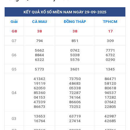
KẾT QUẢ XỔ SỐ MIỀN NAM NGÀY 29-09-2025
Giải
CÀ MAU
ĐỒNG THÁP
TPHCM
G8
38
38
17
G7
794
851
309
5662
0742
7771
G6
8844
5038
6732
6322
5576
0290
G5
5773
3601
1345
41342
73750
84471
19119
48483
58120
62050
05338
80618
G4
85360
72287
94537
04153
74164
17282
47339
86606
07642
86673
73252
22805
13653
63719
42987
G3
16764
27414
42685