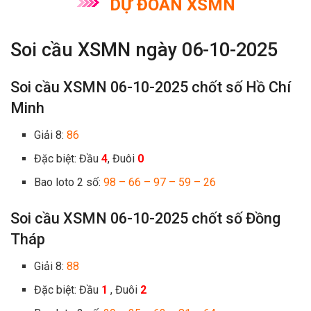
DỰ ĐOÁN XSMN
Soi cầu XSMN ngày 06-10-2025
Soi cầu XSMN 06-10-2025 chốt số Hồ Chí
Minh
Giải 8:
86
Đặc biệt: Đầu
4
, Đuôi
0
Bao loto 2 số:
98 – 66 – 97 – 59 – 26
Soi cầu XSMN 06-10-2025 chốt số Đồng
Tháp
Giải 8:
88
Đặc biệt: Đầu
1
, Đuôi
2