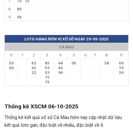
7
73
73
8
83
9
94
LOTO HÀNG ĐƠN VỊ XỔ SỐ NGÀY 29-09-2025
CÀ MAU
0
1
2
3
4
5
6
7
8
9
50
42
83
64
05
38
69
60
62
53
44
19
22
53
94
39
73
73
Thống kê XSCM 06-10-2025
Thống kê kết quả xổ số Cà Mau hôm nay cập nhật dữ liệu
kết quả loto gan, đặc biệt về nhiều, đặc biệt về ít.