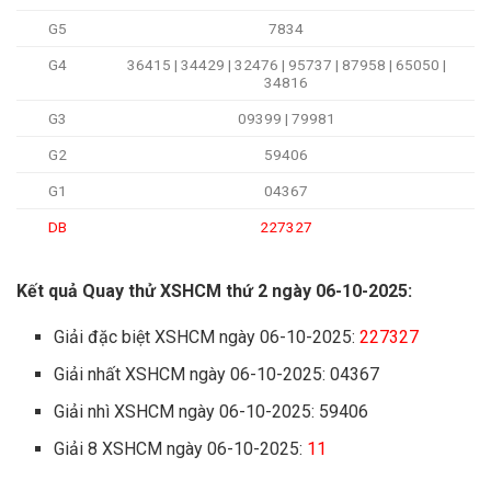
G5
7834
G4
36415 | 34429 | 32476 | 95737 | 87958 | 65050 |
34816
G3
09399 | 79981
G2
59406
G1
04367
DB
227327
Kết quả Quay thử XSHCM thứ 2 ngày 06-10-2025:
Giải đặc biệt XSHCM ngày 06-10-2025:
227327
Giải nhất XSHCM ngày 06-10-2025: 04367
Giải nhì XSHCM ngày 06-10-2025: 59406
Giải 8 XSHCM ngày 06-10-2025:
11