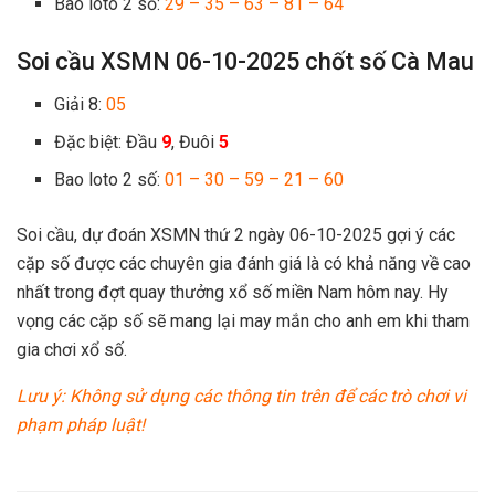
Bao loto 2 số:
29 – 35 – 63 – 81 – 64
Soi cầu XSMN 06-10-2025 chốt số Cà Mau
Giải 8:
05
Đặc biệt: Đầu
9
, Đuôi
5
Bao loto 2 số:
01 – 30 – 59 – 21 – 60
Soi cầu, dự đoán XSMN thứ 2 ngày 06-10-2025 gợi ý các
cặp số được các chuyên gia đánh giá là có khả năng về cao
nhất trong đợt quay thưởng xổ số miền Nam hôm nay. Hy
vọng các cặp số sẽ mang lại may mắn cho anh em khi tham
gia chơi xổ số.
Lưu ý: Không sử dụng các thông tin trên để các trò chơi vi
phạm pháp luật!