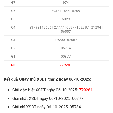
G7
974
G6
7934 | 1544 | 5209
G5
6829
G4
23792 | 13656 | 27777 | 65877 | 02887 | 21294 |
56557
G3
39200 | 62087
G2
05734
G1
00377
DB
779281
Kết quả Quay thử XSDT thứ 2 ngày 06-10-2025:
Giải đặc biệt XSDT ngày 06-10-2025:
779281
Giải nhất XSDT ngày 06-10-2025: 00377
Giải nhì XSDT ngày 06-10-2025: 05734