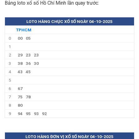
Bảng loto xổ số Hồ Chí Minh lần quay trước:
LOTO HÀNG CHỤC XỔ SỐ NGÀY 04-10-2025
TPHCM
0
00
05
1
2
29
23
23
3
38
36
30
4
43
45
5
6
67
7
75
78
8
80
9
94
95
93
92
LOTO HÀNG ĐƠN VỊ XỔ SỐ NGÀY 04-10-2025