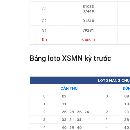
81033
G3
07449
G2
01240
G1
79281
ĐB
634611
Bảng loto XSMN kỳ trước
LOTO HÀNG CHỤC
CẦN THƠ
ĐỒN
0
03
0
08
1
11
1
18
2
26
29
26
24
2
23
3
33
31
34
3
38
4
40
49
40
4
40