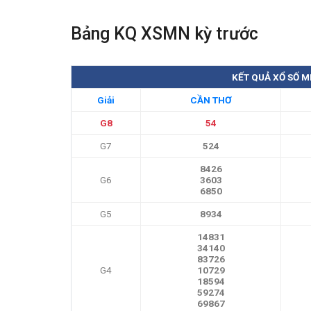
Bảng KQ XSMN kỳ trước
KẾT QUẢ XỔ SỐ M
Giải
CẦN THƠ
G8
54
G7
524
8426
G6
3603
6850
G5
8934
14831
34140
83726
G4
10729
18594
59274
69867