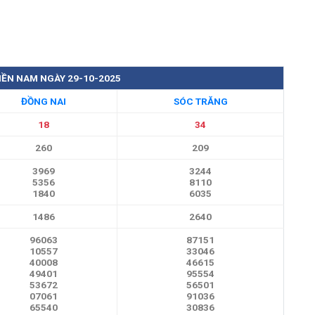
IỀN NAM NGÀY 29-10-2025
ĐỒNG NAI
SÓC TRĂNG
18
34
260
209
3969
3244
5356
8110
1840
6035
1486
2640
96063
87151
10557
33046
40008
46615
49401
95554
53672
56501
07061
91036
65540
30836