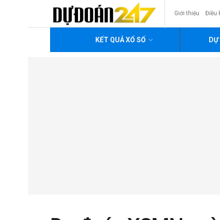
Giới thiệu
Điều
KẾT QUẢ XỔ SỐ
DỰ