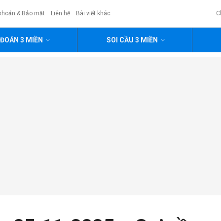
 khoản & Bảo mật
Liên hệ
Bài viết khác
C
 ĐOÁN 3 MIỀN
SOI CẦU 3 MIỀN