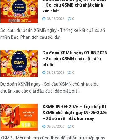
– Soi cầu XSMB chủ nhật chính
xác nhất
08/08/2026
0
Soi cầu, dự đoán XSMB ngày - Thống kê kết quả xổ số
miền Bắc. Phân tích cầu số, dự...
Dự đoán XSMN ngày 09-08-2026
– Soi cầu XSMN chủ nhật siêu
chuẩn
08/08/2026
0
Dự đoán XSMN ngày - Soi cầu XSMN chủ nhật siêu
chuẩn xác các giải đầu đuôi đặc biệt, giải...
XSMB 09-08-2026 – Trực tiếp KQ
XSMB chủ nhật ngày 09-08-2026
– Xổ số miền Bắc hôm nay
08/08/2026
0
XSMB - Mời anh em cùng theo dõi phần trực tiếp quay