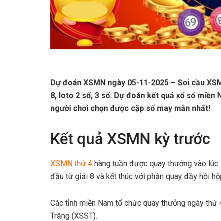
Dự đoán XSMN ngày 05-11-2025 – Soi cầu XSMN 
8, loto 2 số, 3 số. Dự đoán kết quả xổ số mi
người chơi chọn được cặp số may mắn nhất!
Kết quả XSMN kỳ trước
XSMN thứ 4
hàng tuần được quay thưởng vào lúc 1
đầu từ giải 8 và kết thúc với phần quay đầy hồi hộ
Các tỉnh miền Nam tổ chức quay thưởng ngày thứ
Trăng (XSST).