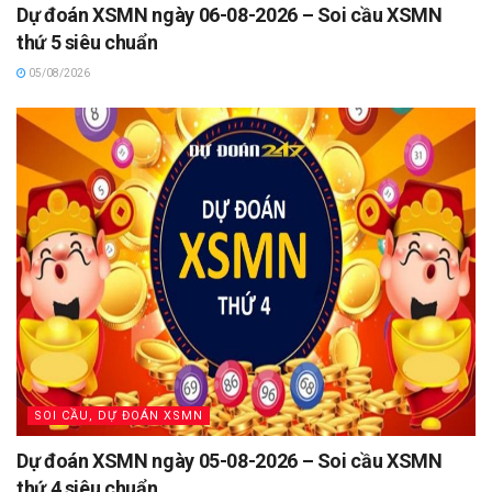
Dự đoán XSMN ngày 06-08-2026 – Soi cầu XSMN
thứ 5 siêu chuẩn
05/08/2026
SOI CẦU, DỰ ĐOÁN XSMN
Dự đoán XSMN ngày 05-08-2026 – Soi cầu XSMN
thứ 4 siêu chuẩn