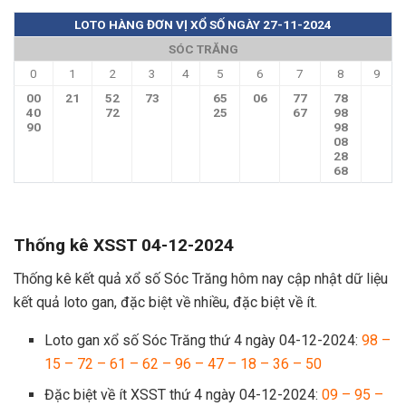
LOTO HÀNG ĐƠN VỊ XỔ SỐ NGÀY 27-11-2024
SÓC TRĂNG
0
1
2
3
4
5
6
7
8
9
00
21
52
73
65
06
77
78
40
72
25
67
98
90
98
08
28
68
Thống kê XSST 04-12-2024
Thống kê kết quả xổ số Sóc Trăng hôm nay cập nhật dữ liệu
kết quả loto gan, đặc biệt về nhiều, đặc biệt về ít.
Loto gan xổ số Sóc Trăng thứ 4 ngày 04-12-2024:
98 –
15 – 72 – 61 – 62 – 96 – 47 – 18 – 36 – 50
Đặc biệt về ít XSST thứ 4 ngày 04-12-2024:
09 – 95 –