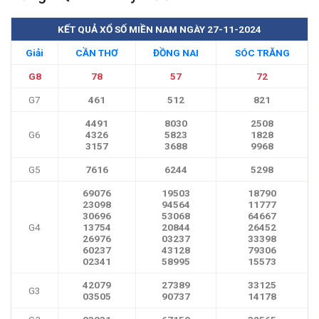
KẾT QUẢ XỔ SỐ MIỀN NAM NGÀY 27-11-2024
Giải
CẦN THƠ
ĐỒNG NAI
SÓC TRĂNG
G8
78
57
72
G7
461
512
821
4491
8030
2508
G6
4326
5823
1828
3157
3688
9968
G5
7616
6244
5298
69076
19503
18790
23098
94564
11777
30696
53068
64667
G4
13754
20844
26452
26976
03237
33398
60237
43128
79306
02341
58995
15573
42079
27389
33125
G3
03505
90737
14178