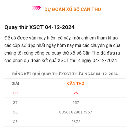
DỰ ĐOÁN XỔ SỐ CẦN THƠ
Quay thử XSCT 04-12-2024
Để có được vận may hiếm có này, mời anh em tham khảo
các cặp số đẹp nhất ngày hôm nay mà các chuyên gia của
chúng tôi cùng công cụ quay thử xổ số Cần Thơ đã đưa ra
cho phần dự đoán kết quả XSCT thứ 4 ngày 04-12-2024
BẢNG KẾT QUẢ QUAY THỬ XSCT THỨ 4 NGÀY 04-12-2024
GIẢI
CẦN THƠ
G8
25
G7
457
G6
8856 | 8280 | 7357
G5
2672