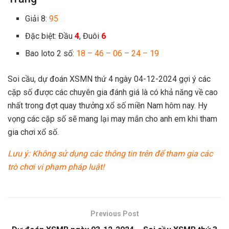
Giải 8:
95
Đặc biệt: Đầu
4
, Đuôi
6
Bao loto 2 số:
18 – 46 – 06 – 24 – 19
Soi cầu, dự đoán XSMN thứ 4 ngày 04-12-2024 gợi ý các
cặp số được các chuyên gia đánh giá là có khả năng về cao
nhất trong đợt quay thưởng xổ số miền Nam hôm nay. Hy
vọng các cặp số sẽ mang lại may mắn cho anh em khi tham
gia chơi xổ số.
Lưu ý: Không sử dụng các thông tin trên để tham gia các
trò chơi vi phạm pháp luật!
Previous Post