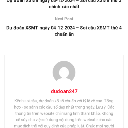
Dự đoán XSMB ngày 03-12-2024 – Soi cầu XSMB thứ 3
chính xác nhất
Next Post
Dự đoán XSMT ngày 04-12-2024 – Soi cầu XSMT thứ 4
chuẩn ăn
dudoan247
Kênh soi cầu, dự đoán xổ số chuẩn với tỷ lệ về cao. Tổng
hợp - so sánh các cầu số đẹp nhất trong ngày. Lưu ý: Các
thông tin trên website chỉ mang tính tham khảo. Không
cổ súy cho việc sử dụng nội dung trên website cho các
mục đích trái với quy định của pháp luật. Chúc mọi người