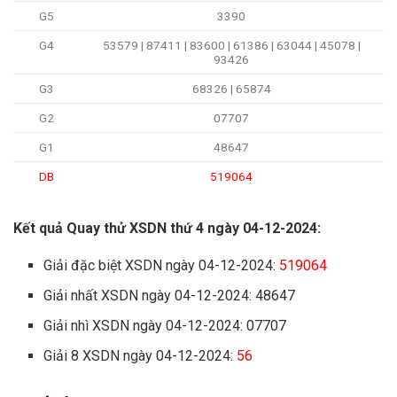
G5
3390
G4
53579 | 87411 | 83600 | 61386 | 63044 | 45078 |
93426
G3
68326 | 65874
G2
07707
G1
48647
DB
519064
Kết quả Quay thử XSDN thứ 4 ngày 04-12-2024:
Giải đặc biệt XSDN ngày 04-12-2024:
519064
Giải nhất XSDN ngày 04-12-2024: 48647
Giải nhì XSDN ngày 04-12-2024: 07707
Giải 8 XSDN ngày 04-12-2024:
56