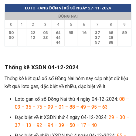
LOTO HÀNG ĐƠN VỊ XỔ SỐ NGÀY 27-11-2024
ĐỒNG NAI
0
1
2
3
4
5
6
7
8
9
50
22
03
64
95
16
37
68
89
30
12
23
44
37
28
44
57
88
Thống kê XSDN 04-12-2024
Thống kê kết quả xổ số Đồng Nai hôm nay cập nhật dữ liệu
kết quả loto gan, đặc biệt về nhiều, đặc biệt về ít.
Loto gan xổ số Đồng Nai thứ 4 ngày 04-12-2024:
08 –
03 – 35 – 75 – 99 – 01 – 88 – 49 – 95 – 63
Đặc biệt về ít XSDN thứ 4 ngày 04-12-2024:
29 – 30 –
37 – 13 – 92 – 94 – 39 – 50 – 17 – 40
Đặc biệt về nhiều XSDN thứ 4 ngày 04-12-2024:
95 –