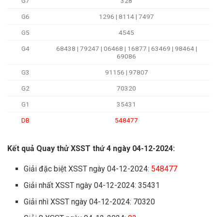
G7
328
G6
1296 | 8114 | 7497
G5
4545
G4
68438 | 79247 | 06468 | 16877 | 63469 | 98464 |
69086
G3
91156 | 97807
G2
70320
G1
35431
DB
548477
Kết quả Quay thử XSST thứ 4 ngày 04-12-2024:
Giải đặc biệt XSST ngày 04-12-2024:
548477
Giải nhất XSST ngày 04-12-2024: 35431
Giải nhì XSST ngày 04-12-2024: 70320