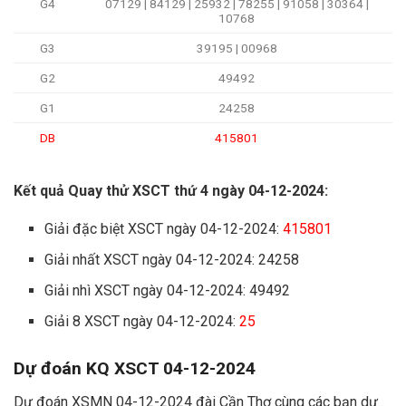
G4
07129 | 84129 | 25932 | 78255 | 91058 | 30364 |
10768
G3
39195 | 00968
G2
49492
G1
24258
DB
415801
Kết quả Quay thử XSCT thứ 4 ngày 04-12-2024:
Giải đặc biệt XSCT ngày 04-12-2024:
415801
Giải nhất XSCT ngày 04-12-2024: 24258
Giải nhì XSCT ngày 04-12-2024: 49492
Giải 8 XSCT ngày 04-12-2024:
25
Dự đoán KQ XSCT 04-12-2024
Dự đoán XSMN 04-12-2024 đài Cần Thơ cùng các bạn dự