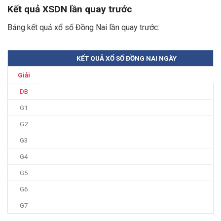
Kết quả XSDN lần quay trước
Bảng kết quả xổ số Đồng Nai lần quay trước:
KẾT QUẢ XỔ SỐ ĐỒNG NAI NGÀY
Giải
DB
G1
G2
G3
G4
G5
G6
G7