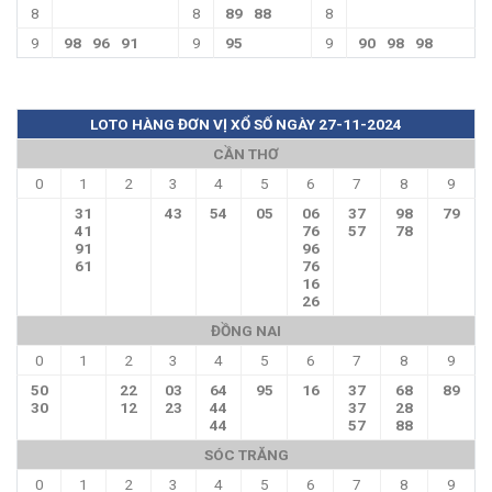
8
8
89
88
8
9
98
96
91
9
95
9
90
98
98
LOTO HÀNG ĐƠN VỊ XỔ SỐ NGÀY 27-11-2024
CẦN THƠ
0
1
2
3
4
5
6
7
8
9
31
43
54
05
06
37
98
79
41
76
57
78
91
96
61
76
16
26
ĐỒNG NAI
0
1
2
3
4
5
6
7
8
9
50
22
03
64
95
16
37
68
89
30
12
23
44
37
28
44
57
88
SÓC TRĂNG
0
1
2
3
4
5
6
7
8
9