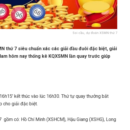
Soi cầu, dự đoán XSMN thứ 7
thứ 7 siêu chuẩn xác các giải đầu đuôi đặc biệt, giải
ền Nam hôm nay thống kê KQXSMN lần quay trước giúp
6h15' kết thúc vào lúc 16h30. Thứ tự quay thưởng bắt
p cho giải đặc biệt.
 7 gồm có: Hồ Chí Minh (XSHCM), Hậu Giang (XSHG), Long