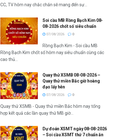
CC, TV hôm nay chắc chắn sẽ mang đến sự...
Soi cầu MB Rồng Bạch Kim 08-
08-2026 chốt số siêu chuẩn
07/08/2026
0
Rồng Bạch Kim - Soi cầu MB
Rồng Bạch Kim chốt số hôm nay siêu chuẩn cùng các
cao thủ...
Quay thử XSMB 08-08-2026 –
Quay thử miền Bắc giờ hoàng
đạo lấy hên
07/08/2026
0
Quay thử XSMB - Quay thử miền Bắc hôm nay tổng
hợp kết quả các lần quay thử MB giờ...
Dự đoán XSMT ngày 08-08-2026
– Soi cầu XSMT thứ 7 chuẩn ăn