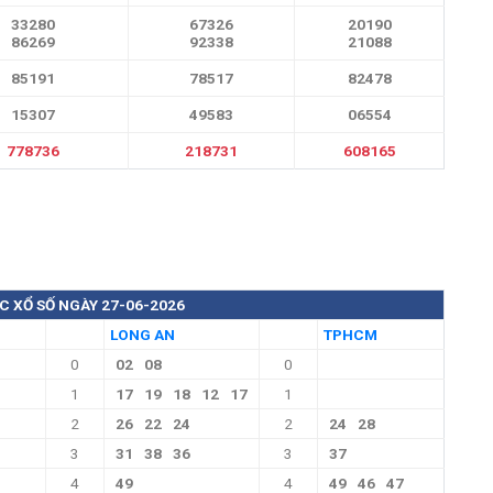
33280
67326
20190
86269
92338
21088
85191
78517
82478
15307
49583
06554
778736
218731
608165
 XỔ SỐ NGÀY 27-06-2026
LONG AN
TPHCM
0
02
08
0
1
17
19
18
12
17
1
2
26
22
24
2
24
28
3
31
38
36
3
37
4
49
4
49
46
47