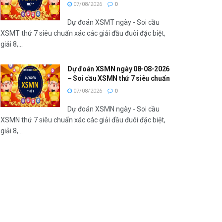
07/08/2026
0
Dự đoán XSMT ngày - Soi cầu
XSMT thứ 7 siêu chuẩn xác các giải đầu đuôi đặc biệt,
giải 8,...
Dự đoán XSMN ngày 08-08-2026
– Soi cầu XSMN thứ 7 siêu chuẩn
07/08/2026
0
Dự đoán XSMN ngày - Soi cầu
XSMN thứ 7 siêu chuẩn xác các giải đầu đuôi đặc biệt,
giải 8,...