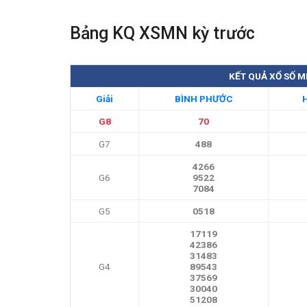
Bảng KQ XSMN kỳ trước
KẾT QUẢ XỔ SỐ M
Giải
BÌNH PHƯỚC
G8
70
G7
488
4266
G6
9522
7084
G5
0518
17119
42386
31483
G4
89543
37569
30040
51208