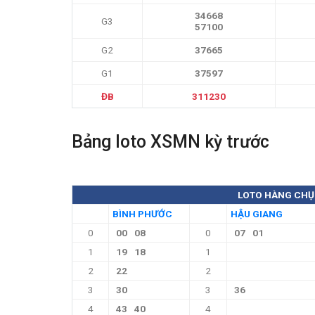
34668
G3
57100
G2
37665
G1
37597
ĐB
311230
Bảng loto XSMN kỳ trước
LOTO HÀNG CHỤC
BÌNH PHƯỚC
HẬU GIANG
0
00
08
0
07
01
1
19
18
1
2
22
2
3
30
3
36
4
43
40
4