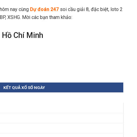
 hôm nay cùng
Dự đoán 247
soi cầu giải 8, đặc biệt, loto 2
SBP, XSHG. Mời các bạn tham khảo:
 Hồ Chí Minh
KẾT QUẢ XỔ SỐ NGÀY