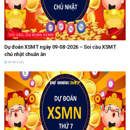
SOI CẦU, DỰ ĐOÁN XSMN
Dự đoán XSMT ngày 09-08-2026 – Soi cầu XSMT
chủ nhật chuẩn ăn
08/08/2026