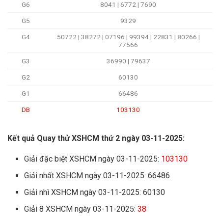
G6
8041 | 6772 | 7690
G5
9329
G4
50722 | 38272 | 07196 | 99394 | 22831 | 80266 |
77566
G3
36990 | 79637
G2
60130
G1
66486
DB
103130
Kết quả Quay thử XSHCM thứ 2 ngày 03-11-2025:
Giải đặc biệt XSHCM ngày 03-11-2025:
103130
Giải nhất XSHCM ngày 03-11-2025: 66486
Giải nhì XSHCM ngày 03-11-2025: 60130
Giải 8 XSHCM ngày 03-11-2025:
38