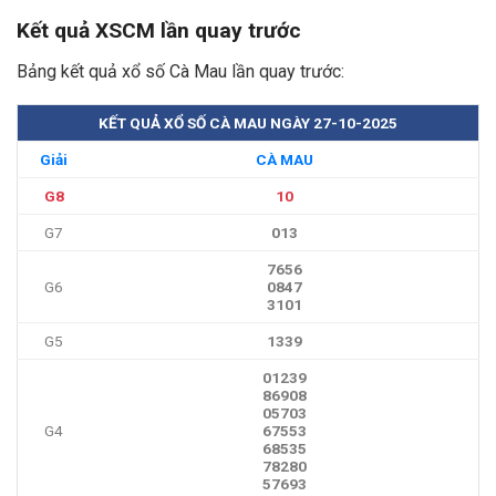
Kết quả XSCM lần quay trước
Bảng kết quả xổ số Cà Mau lần quay trước:
KẾT QUẢ XỔ SỐ CÀ MAU NGÀY 27-10-2025
Giải
CÀ MAU
G8
10
G7
013
7656
G6
0847
3101
G5
1339
01239
86908
05703
G4
67553
68535
78280
57693