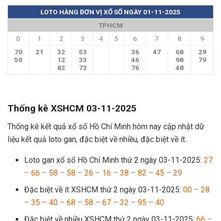
LOTO HÀNG ĐƠN VỊ XỔ SỐ NGÀY 01-11-2025
TPHCM
0
1
2
3
4
5
6
7
8
9
70
21
32
53
36
47
68
29
50
12
33
46
98
79
82
73
76
48
Thống kê XSHCM 03-11-2025
Thống kê kết quả xổ số Hồ Chí Minh hôm nay cập nhật dữ
liệu kết quả loto gan, đặc biệt về nhiều, đặc biệt về ít.
Loto gan xổ số Hồ Chí Minh thứ 2 ngày 03-11-2025:
27
– 66 – 58 – 58 – 26 – 16 – 38 – 82 – 45 – 29
Đặc biệt về ít XSHCM thứ 2 ngày 03-11-2025:
00 – 28
– 35 – 40 – 68 – 58 – 67 – 32 – 95 – 40
Đặc biệt về nhiều XSHCM thứ 2 ngày 03-11-2025:
66 –