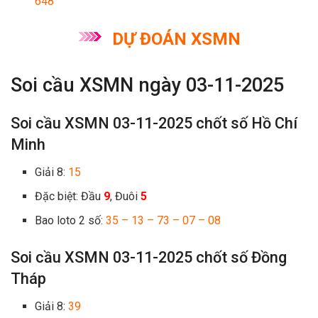
648
DỰ ĐOÁN XSMN
Soi cầu XSMN ngày 03-11-2025
Soi cầu XSMN 03-11-2025 chốt số Hồ Chí
Minh
Giải 8:
15
Đặc biệt: Đầu
9
, Đuôi
5
Bao loto 2 số:
35 – 13 – 73 – 07 – 08
Soi cầu XSMN 03-11-2025 chốt số Đồng
Tháp
Giải 8:
39