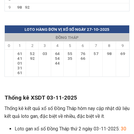
9
98
92
LOTO HÀNG ĐƠN VỊ XỔ SỐ NGÀY 27-10-2025
ĐỒNG THÁP
0
1
2
3
4
5
6
7
8
9
61
52
03
64
55
76
57
98
69
41
92
54
35
66
01
44
31
61
Thống kê XSDT 03-11-2025
Thống kê kết quả xổ số Đồng Tháp hôm nay cập nhật dữ liệu
kết quả loto gan, đặc biệt về nhiều, đặc biệt về ít.
Loto gan xổ số Đồng Tháp thứ 2 ngày 03-11-2025:
30