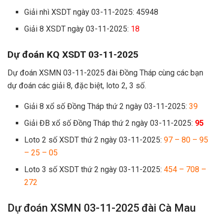
Giải nhì XSDT ngày 03-11-2025: 45948
Giải 8 XSDT ngày 03-11-2025:
18
Dự đoán KQ XSDT 03-11-2025
Dự đoán XSMN 03-11-2025 đài Đồng Tháp cùng các bạn
dự đoán các giải 8, đặc biệt, loto 2, 3 số.
Giải 8 xổ số Đồng Tháp thứ 2 ngày 03-11-2025:
39
Giải ĐB xổ số Đồng Tháp thứ 2 ngày 03-11-2025:
95
Loto 2 số XSDT thứ 2 ngày 03-11-2025:
97 – 80 – 95
– 25 – 05
Loto 3 số XSDT thứ 2 ngày 03-11-2025:
454 – 708 –
272
Dự đoán XSMN 03-11-2025 đài Cà Mau