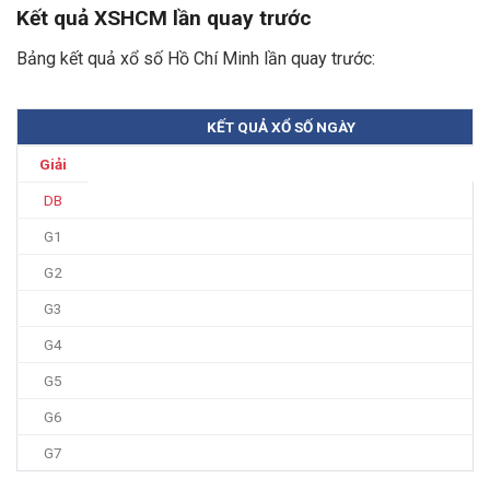
Kết quả XSHCM lần quay trước
Bảng kết quả xổ số Hồ Chí Minh lần quay trước:
KẾT QUẢ XỔ SỐ NGÀY
Giải
DB
G1
G2
G3
G4
G5
G6
G7