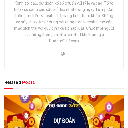
Kênh soi cầu, dự đoán xổ số chuẩn với tỷ lệ về cao. Tổng
hợp - so sánh các cầu số đẹp nhất trong ngày. Lưu ý: Các
thông tin trên website chỉ mang tính tham khảo. Không
cổ súy cho việc sử dụng nội dung trên website cho các
mục đích trái với quy định của pháp luật. Chúc mọi người
có những thông tin hữu ích nhất khi tham gia
Dudoan247.com
Related
Posts