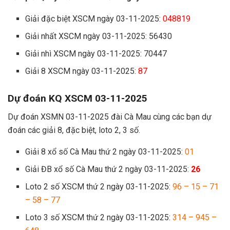
Giải đặc biệt XSCM ngày 03-11-2025:
048819
Giải nhất XSCM ngày 03-11-2025: 56430
Giải nhì XSCM ngày 03-11-2025: 70447
Giải 8 XSCM ngày 03-11-2025:
87
Dự đoán KQ XSCM 03-11-2025
Dự đoán XSMN 03-11-2025 đài Cà Mau cùng các bạn dự
đoán các giải 8, đặc biệt, loto 2, 3 số.
Giải 8 xổ số Cà Mau thứ 2 ngày 03-11-2025:
01
Giải ĐB xổ số Cà Mau thứ 2 ngày 03-11-2025:
26
Loto 2 số XSCM thứ 2 ngày 03-11-2025:
96 – 15 – 71
– 58 – 77
Loto 3 số XSCM thứ 2 ngày 03-11-2025:
314 – 945 –