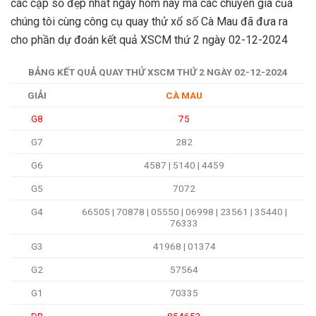
các cặp số đẹp nhất ngày hôm nay mà các chuyên gia của
chúng tôi cùng công cụ quay thử xổ số Cà Mau đã đưa ra
cho phần dự đoán kết quả XSCM thứ 2 ngày 02-12-2024
BẢNG KẾT QUẢ QUAY THỬ XSCM THỨ 2 NGÀY 02-12-2024
GIẢI
CÀ MAU
G8
75
G7
282
G6
4587 | 5140 | 4459
G5
7072
G4
66505 | 70878 | 05550 | 06998 | 23561 | 35440 |
76333
G3
41968 | 01374
G2
57564
G1
70335