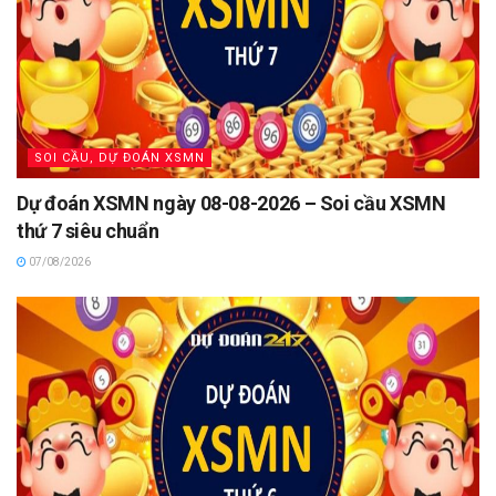
SOI CẦU, DỰ ĐOÁN XSMN
Dự đoán XSMN ngày 08-08-2026 – Soi cầu XSMN
thứ 7 siêu chuẩn
07/08/2026