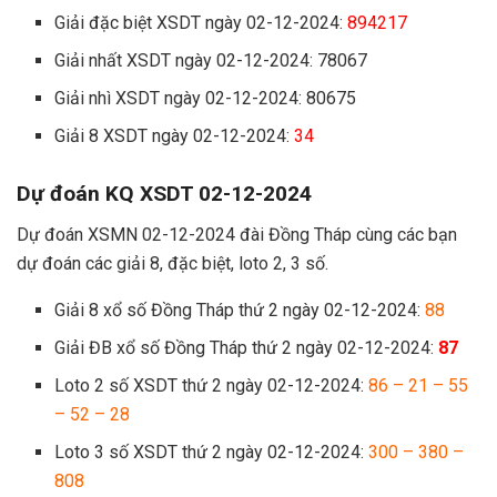
Giải đặc biệt XSDT ngày 02-12-2024:
894217
Giải nhất XSDT ngày 02-12-2024: 78067
Giải nhì XSDT ngày 02-12-2024: 80675
Giải 8 XSDT ngày 02-12-2024:
34
Dự đoán KQ XSDT 02-12-2024
Dự đoán XSMN 02-12-2024 đài Đồng Tháp cùng các bạn
dự đoán các giải 8, đặc biệt, loto 2, 3 số.
Giải 8 xổ số Đồng Tháp thứ 2 ngày 02-12-2024:
88
Giải ĐB xổ số Đồng Tháp thứ 2 ngày 02-12-2024:
87
Loto 2 số XSDT thứ 2 ngày 02-12-2024:
86 – 21 – 55
– 52 – 28
Loto 3 số XSDT thứ 2 ngày 02-12-2024:
300 – 380 –
808