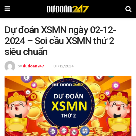
Dự đoán XSMN ngày 02-12-
2024 – Soi cầu XSMN thứ 2
siêu chuẩn
by
dudoan247
01/12/2024