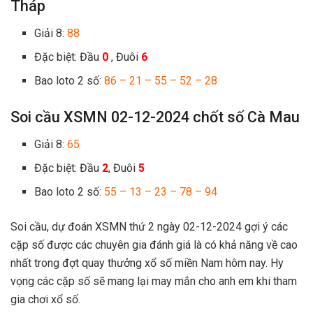
Tháp
Giải 8:
88
Đặc biệt: Đầu
0
, Đuôi
6
Bao loto 2 số:
86 – 21 – 55 – 52 – 28
Soi cầu XSMN 02-12-2024 chốt số Cà Mau
Giải 8:
65
Đặc biệt: Đầu
2
, Đuôi
5
Bao loto 2 số:
55 – 13 – 23 – 78 – 94
Soi cầu, dự đoán XSMN thứ 2 ngày 02-12-2024 gợi ý các
cặp số được các chuyên gia đánh giá là có khả năng về cao
nhất trong đợt quay thưởng xổ số miền Nam hôm nay. Hy
vọng các cặp số sẽ mang lại may mắn cho anh em khi tham
gia chơi xổ số.