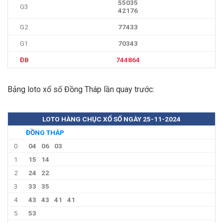
55035
G3
42176
G2
77433
G1
70343
ĐB
744864
Bảng loto xổ số Đồng Tháp lần quay trước:
LOTO HÀNG CHỤC XỔ SỐ NGÀY 25-11-2024
ĐỒNG THÁP
0
04
06
03
1
15
14
2
24
22
3
33
35
4
43
43
41
41
5
53