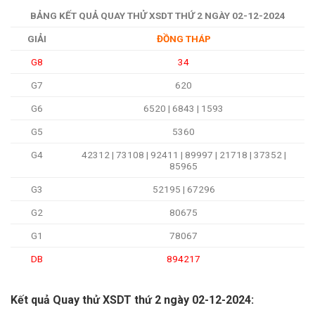
BẢNG KẾT QUẢ QUAY THỬ XSDT THỨ 2 NGÀY 02-12-2024
GIẢI
ĐỒNG THÁP
G8
34
G7
620
G6
6520 | 6843 | 1593
G5
5360
G4
42312 | 73108 | 92411 | 89997 | 21718 | 37352 |
85965
G3
52195 | 67296
G2
80675
G1
78067
DB
894217
Kết quả Quay thử XSDT thứ 2 ngày 02-12-2024: