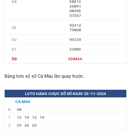
G4
58412
26891
08995
07367
92412
G3
79808
G2
94329
G1
22883
ĐB
038446
Bảng loto xổ số Cà Mau lần quay trước:
LOTO HÀNG CHỤC XỔ SỐ NGÀY 25-11-2024
CÀ MAU
0
08
1
12
10
12
10
2
29
26
20