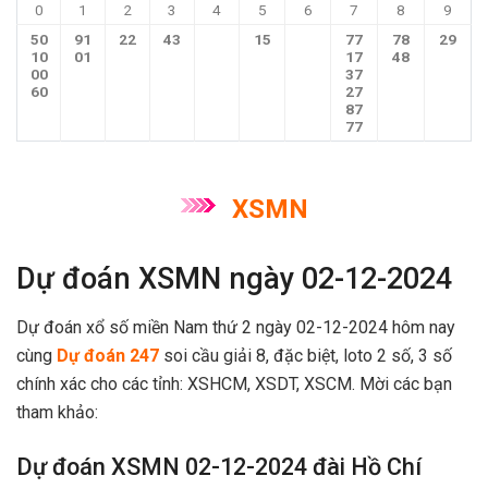
0
1
2
3
4
5
6
7
8
9
50
91
22
43
15
77
78
29
10
01
17
48
00
37
60
27
87
77
XSMN
Dự đoán XSMN ngày 02-12-2024
Dự đoán xổ số miền Nam thứ 2 ngày 02-12-2024 hôm nay
cùng
Dự đoán 247
soi cầu giải 8, đặc biệt, loto 2 số, 3 số
chính xác cho các tỉnh: XSHCM, XSDT, XSCM. Mời các bạn
tham khảo:
Dự đoán XSMN 02-12-2024 đài Hồ Chí