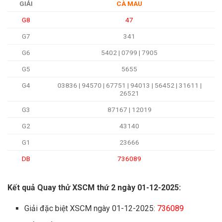
GIẢI
CÀ MAU
G8
47
G7
341
G6
5402 | 0799 | 7905
G5
5655
G4
03836 | 94570 | 67751 | 94013 | 56452 | 31611 |
26521
G3
87167 | 12019
G2
43140
G1
23666
DB
736089
Kết quả Quay thử XSCM thứ 2 ngày 01-12-2025:
Giải đặc biệt XSCM ngày 01-12-2025:
736089