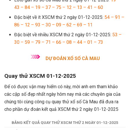
43 – 84 – 19 – 37 – 75 – 12 – 13 – 41 – 60
Đặc biệt về ít XSCM thứ 2 ngày 01-12-2025:
54 – 91 –
86 – 12 – 93 – 30 – 09 – 62 – 69 – 11
Đặc biệt về nhiều XSCM thứ 2 ngày 01-12-2025:
53 –
30 – 59 – 79 – 71 – 66 – 08 – 44 – 01 – 73
DỰ ĐOÁN XỔ SỐ CÀ MAU
Quay thử XSCM 01-12-2025
Để có được vận may hiếm có này, mời anh em tham khảo
các cặp số đẹp nhất ngày hôm nay mà các chuyên gia của
chúng tôi cùng công cụ quay thử xổ số Cà Mau đã đưa ra
cho phần dự đoán kết quả XSCM thứ 2 ngày 01-12-2025
BẢNG KẾT QUẢ QUAY THỬ XSCM THỨ 2 NGÀY 01-12-2025