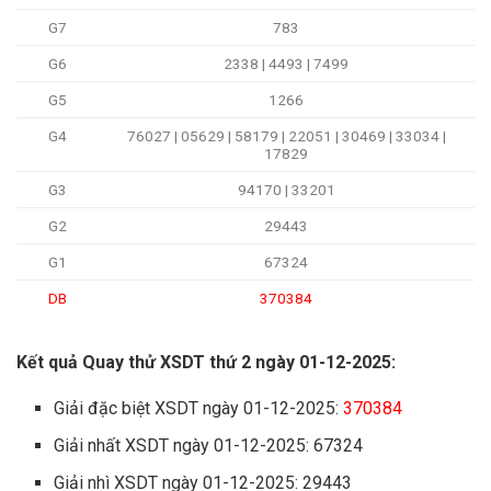
G7
783
G6
2338 | 4493 | 7499
G5
1266
G4
76027 | 05629 | 58179 | 22051 | 30469 | 33034 |
17829
G3
94170 | 33201
G2
29443
G1
67324
DB
370384
Kết quả Quay thử XSDT thứ 2 ngày 01-12-2025:
Giải đặc biệt XSDT ngày 01-12-2025:
370384
Giải nhất XSDT ngày 01-12-2025: 67324
Giải nhì XSDT ngày 01-12-2025: 29443