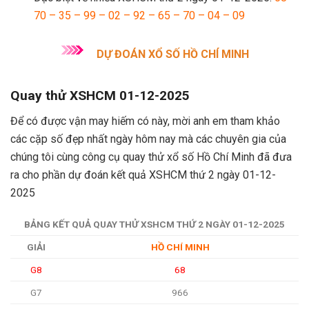
70 – 35 – 99 – 02 – 92 – 65 – 70 – 04 – 09
DỰ ĐOÁN XỔ SỐ HỒ CHÍ MINH
Quay thử XSHCM 01-12-2025
Để có được vận may hiếm có này, mời anh em tham khảo
các cặp số đẹp nhất ngày hôm nay mà các chuyên gia của
chúng tôi cùng công cụ quay thử xổ số Hồ Chí Minh đã đưa
ra cho phần dự đoán kết quả XSHCM thứ 2 ngày 01-12-
2025
BẢNG KẾT QUẢ QUAY THỬ XSHCM THỨ 2 NGÀY 01-12-2025
GIẢI
HỒ CHÍ MINH
G8
68
G7
966