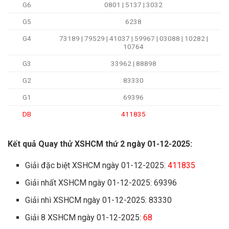
G6
0801 | 5137 | 3032
G5
6238
G4
73189 | 79529 | 41037 | 59967 | 03088 | 10282 |
10764
G3
33962 | 88898
G2
83330
G1
69396
DB
411835
Kết quả Quay thử XSHCM thứ 2 ngày 01-12-2025:
Giải đặc biệt XSHCM ngày 01-12-2025:
411835
Giải nhất XSHCM ngày 01-12-2025: 69396
Giải nhì XSHCM ngày 01-12-2025: 83330
Giải 8 XSHCM ngày 01-12-2025:
68