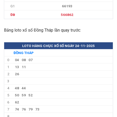
G1
66193
ĐB
566862
Bảng loto xổ số Đồng Tháp lần quay trước:
LOTO HÀNG CHỤC XỔ SỐ NGÀY 24-11-2025
ĐỒNG THÁP
0
04
08
07
1
13
11
2
26
3
4
48
44
5
50
59
52
6
62
7
74
76
79
73
8