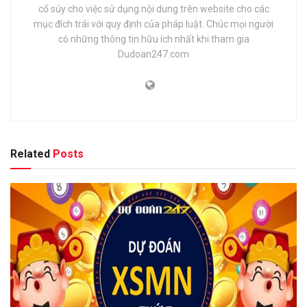
cổ súy cho việc sử dụng nội dung trên website cho các
mục đích trái với quy định của pháp luật. Chúc mọi người
có những thông tin hữu ích nhất khi tham gia
Dudoan247.com
Related
Posts