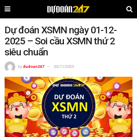
Dự đoán XSMN ngày 01-12-
2025 – Soi cầu XSMN thứ 2
siêu chuẩn
by
dudoan247
30/11/2025