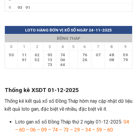
9
93
91
LOTO HÀNG ĐƠN VỊ XỔ SỐ NGÀY 24-11-2025
ĐỒNG THÁP
0
1
2
3
4
5
6
7
8
9
50
11
62
93
74
76
07
48
59
91
52
13
04
26
08
79
73
44
Thống kê XSDT 01-12-2025
Thống kê kết quả xổ số Đồng Tháp hôm nay cập nhật dữ liệu
kết quả loto gan, đặc biệt về nhiều, đặc biệt về ít.
Loto gan xổ số Đồng Tháp thứ 2 ngày 01-12-2025:
04
– 60 – 06 – 09 – 74 – 73 – 29 – 34 – 59 – 60