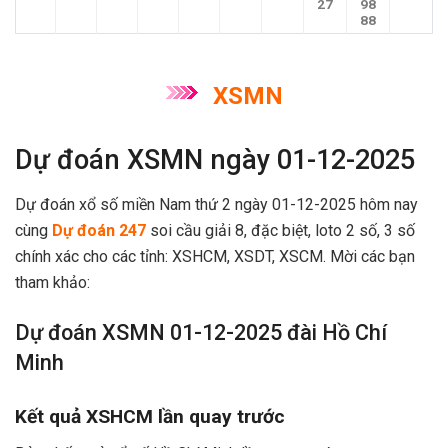
27
98
88
XSMN
Dự đoán XSMN ngày 01-12-2025
Dự đoán xổ số miền Nam thứ 2 ngày 01-12-2025 hôm nay
cùng
Dự đoán 247
soi cầu giải 8, đặc biệt, loto 2 số, 3 số
chính xác cho các tỉnh: XSHCM, XSDT, XSCM. Mời các bạn
tham khảo:
Dự đoán XSMN 01-12-2025 đài Hồ Chí
Minh
Kết quả XSHCM lần quay trước