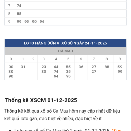
7
74
8
88
9
99
95
90
94
LOTO HÀNG ĐƠN VỊ XỔ SỐ NGÀY 24-11-2025
CÀ MAU
0
1
2
3
4
5
6
7
8
9
00
31
23
44
55
36
27
88
59
30
33
74
35
27
99
90
94
95
Thống kê XSCM 01-12-2025
Thống kê kết quả xổ số Cà Mau hôm nay cập nhật dữ liệu
kết quả loto gan, đặc biệt về nhiều, đặc biệt về ít.
Loto gan xổ số Cà Mau thứ 2 ngày 01-12-2025:
19 –