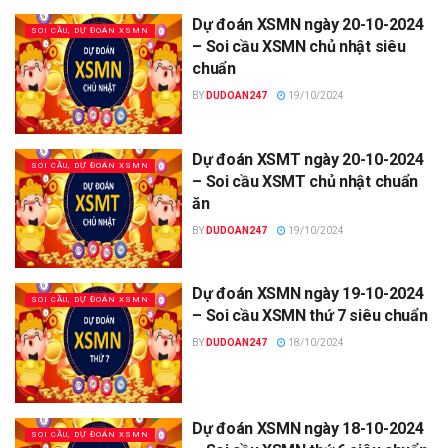
Dự đoán XSMN ngày 20-10-2024
SOI CẦU, DỰ ĐOÁN XSMN
– Soi cầu XSMN chủ nhật siêu
chuẩn
BY
DUDOAN247
19/10/2024
Dự đoán XSMT ngày 20-10-2024
SOI CẦU, DỰ ĐOÁN XSMN
– Soi cầu XSMT chủ nhật chuẩn
ăn
BY
DUDOAN247
19/10/2024
Dự đoán XSMN ngày 19-10-2024
SOI CẦU, DỰ ĐOÁN XSMN
– Soi cầu XSMN thứ 7 siêu chuẩn
BY
DUDOAN247
18/10/2024
Dự đoán XSMN ngày 18-10-2024
SOI CẦU, DỰ ĐOÁN XSMN