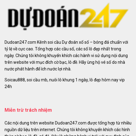
Dudoan247.com Kênh soi cầu Dự đoán xổ số – bóng đá chuẩn với
tỷ lệ về cực cao. Tổng hợp các cầu số, các số
lô đẹp nhất trong
ngày
. Chúng tôi không khuyến khích các hành vi sử dụng nội dung
trên website với mục đích cờ bạc, lô đề. Hãy ùng hộ vé số do nhà
nước phát hành để ích nước lợi nhà.
Soicau888
,
soi cầu mb
,
nuôi lô khung 1 ngày
,
lô đẹp hôm nay vip
24h
Miễn trừ trách nhiệm
Các nội dung trên website Dudoan247.com được tổng hợp từ nhiều
nguồn dữ liệu trên internet. Chúng tôi không khuyến khích các hình